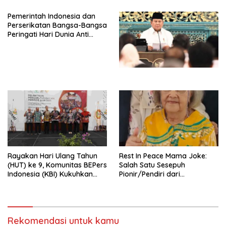
Djojohadikusumo Anti
Pemerintah Indonesia dan
Penjajahan (Pergolakan
Perserikatan Bangsa-Bangsa
Ekonomi Politik Indonesia) &
Peringati Hari Dunia Anti
Simposium Nasional “Urgensi
Perdagangan Orang 2026
Undang-Undang
dengan Komitmen Baru
Perekonomian Nasional dan
untuk Memberantas
Kesejahteraan Sosial dalam
Perdagangan Orang di Era
Menata Bangsa Menuju
Digital
Indonesia Emas 2045”,
Rayakan Hari Ulang Tahun
Rest In Peace Mama Joke:
(HUT) ke 9, Komunitas BEPers
Salah Satu Sesepuh
Indonesia (KBI) Kukuhkan
Pionir/Pendiri dari
Pengurus Hasil Musyawarah
terbentuknya Gereja
Nasional (Munas) Pertama,
Protestan Soteria di
Tema: “Penguatan dan
Indonesia Jemaat Pancaran
Pengembangan Organisasi
Kasih Allah.
KBI yang Berbasis Riset di
Rekomendasi untuk kamu