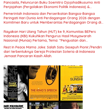
Pancasila, Peluncuran Buku Soemitro Djojohadikusumo Anti
Penjajahan (Pergolakan Ekonomi Politik Indonesia) &
Simposium Nasional “Urgensi Undang-Undang Perekonomian
Pemerintah Indonesia dan Perserikatan Bangsa-Bangsa
Nasional dan Kesejahteraan Sosial dalam Menata Bangsa
Peringati Hari Dunia Anti Perdagangan Orang 2026 dengan
Menuju Indonesia Emas 2045”,
Komitmen Baru untuk Memberantas Perdagangan Orang di
Era Digital
Rayakan Hari Ulang Tahun (HUT) ke 9, Komunitas BEPers
Indonesia (KBI) Kukuhkan Pengurus Hasil Musyawarah
Nasional (Munas) Pertama, Tema: “Penguatan dan
Pengembangan Organisasi KBI yang Berbasis Riset di seluruh
Rest In Peace Mama Joke: Salah Satu Sesepuh Pionir/Pendiri
Indonesia dan Mancanegara”.
dari terbentuknya Gereja Protestan Soteria di Indonesia
Jemaat Pancaran Kasih Allah.