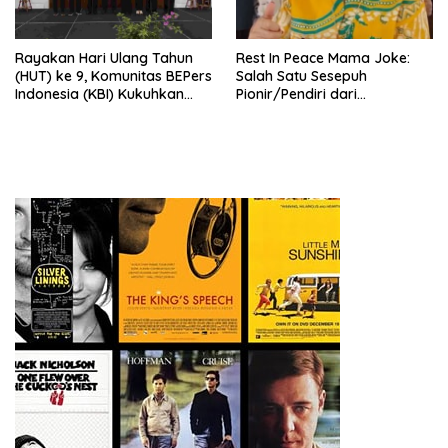
Rayakan Hari Ulang Tahun
Rest In Peace Mama Joke:
(HUT) ke 9, Komunitas BEPers
Salah Satu Sesepuh
Indonesia (KBI) Kukuhkan
Pionir/Pendiri dari
Pengurus Hasil Musyawarah
terbentuknya Gereja
Nasional (Munas) Pertama,
Protestan Soteria di
Tema: “Penguatan dan
Indonesia Jemaat Pancaran
Pengembangan Organisasi
Kasih Allah.
KBI yang Berbasis Riset di
seluruh Indonesia dan
Mancanegara”.