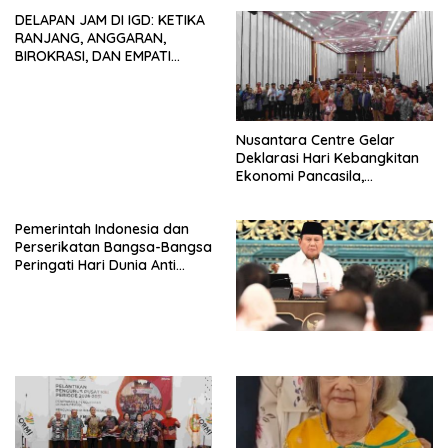
seluruh Indonesia dan
DELAPAN JAM DI IGD: KETIKA
Mancanegara”.
RANJANG, ANGGARAN,
BIROKRASI, DAN EMPATI
SAMA-SAMA MENIPIS
Nusantara Centre Gelar
Deklarasi Hari Kebangkitan
Ekonomi Pancasila,
Peluncuran Buku Soemitro
Djojohadikusumo Anti
Pemerintah Indonesia dan
Penjajahan (Pergolakan
Perserikatan Bangsa-Bangsa
Ekonomi Politik Indonesia) &
Peringati Hari Dunia Anti
Simposium Nasional “Urgensi
Perdagangan Orang 2026
Undang-Undang
dengan Komitmen Baru
Perekonomian Nasional dan
untuk Memberantas
Kesejahteraan Sosial dalam
Perdagangan Orang di Era
Menata Bangsa Menuju
Digital
Indonesia Emas 2045”,