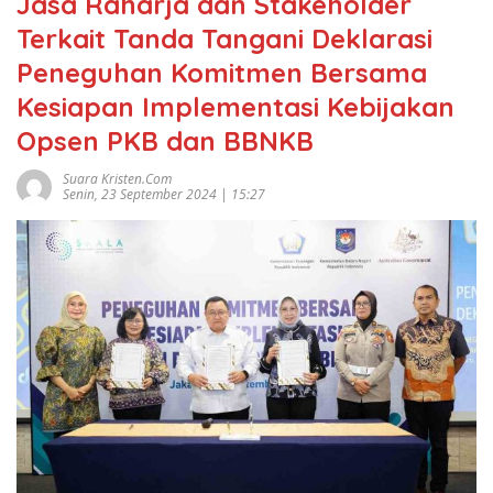
Jasa Raharja dan Stakeholder
Terkait Tanda Tangani Deklarasi
Peneguhan Komitmen Bersama
Kesiapan Implementasi Kebijakan
Opsen PKB dan BBNKB
Suara Kristen.com
Senin, 23 September 2024 | 15:27