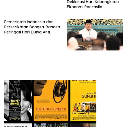
Deklarasi Hari Kebangkitan
Ekonomi Pancasila,
Peluncuran Buku Soemitro
Djojohadikusumo Anti
Pemerintah Indonesia dan
Penjajahan (Pergolakan
Perserikatan Bangsa-Bangsa
Ekonomi Politik Indonesia) &
Peringati Hari Dunia Anti
Simposium Nasional “Urgensi
Perdagangan Orang 2026
Undang-Undang
dengan Komitmen Baru
Perekonomian Nasional dan
untuk Memberantas
Kesejahteraan Sosial dalam
Perdagangan Orang di Era
Menata Bangsa Menuju
Digital
Indonesia Emas 2045”,