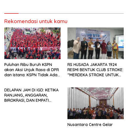
Digital
Indonesia Emas 2045”,
Rekomendasi untuk kamu
Puluhan Ribu Buruh KSPN
RS HUSADA JAKARTA 1924
akan Aksi Unjuk Rasa di DPR
RESMI BENTUK CLUB STROKE:
dan Istana: KSPN Tidak Ada
“MERDEKA STROKE UNTUK
Tendensi Kepentingan Politik
HIDUP LEBIH BERMAKNA”
dan Tidak Dikooptasi oleh
DELAPAN JAM DI IGD: KETIKA
Siapapun
RANJANG, ANGGARAN,
BIROKRASI, DAN EMPATI
SAMA-SAMA MENIPIS
Nusantara Centre Gelar