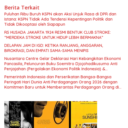
Berita Terkait
Puluhan Ribu Buruh KSPN akan Aksi Unjuk Rasa di DPR dan
Istana: KSPN Tidak Ada Tendensi Kepentingan Politik dan
Tidak Dikooptasi oleh Siapapun
RS HUSADA JAKARTA 1924 RESMI BENTUK CLUB STROKE:
“MERDEKA STROKE UNTUK HIDUP LEBIH BERMAKNA”
DELAPAN JAM DI IGD: KETIKA RANJANG, ANGGARAN,
BIROKRASI, DAN EMPATI SAMA-SAMA MENIPIS
Nusantara Centre Gelar Deklarasi Hari Kebangkitan Ekonomi
Pancasila, Peluncuran Buku Soemitro Djojohadikusumo Anti
Penjajahan (Pergolakan Ekonomi Politik Indonesia) &
Simposium Nasional “Urgensi Undang-Undang Perekonomian
Pemerintah Indonesia dan Perserikatan Bangsa-Bangsa
Nasional dan Kesejahteraan Sosial dalam Menata Bangsa
Peringati Hari Dunia Anti Perdagangan Orang 2026 dengan
Menuju Indonesia Emas 2045”,
Komitmen Baru untuk Memberantas Perdagangan Orang di
Era Digital