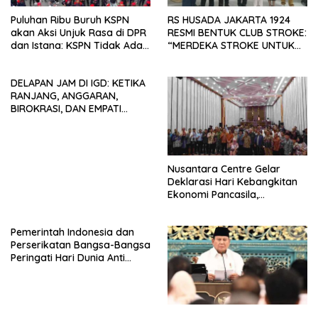
Puluhan Ribu Buruh KSPN
RS HUSADA JAKARTA 1924
akan Aksi Unjuk Rasa di DPR
RESMI BENTUK CLUB STROKE:
dan Istana: KSPN Tidak Ada
“MERDEKA STROKE UNTUK
Tendensi Kepentingan Politik
HIDUP LEBIH BERMAKNA”
dan Tidak Dikooptasi oleh
DELAPAN JAM DI IGD: KETIKA
Siapapun
RANJANG, ANGGARAN,
BIROKRASI, DAN EMPATI
SAMA-SAMA MENIPIS
Nusantara Centre Gelar
Deklarasi Hari Kebangkitan
Ekonomi Pancasila,
Peluncuran Buku Soemitro
Djojohadikusumo Anti
Pemerintah Indonesia dan
Penjajahan (Pergolakan
Perserikatan Bangsa-Bangsa
Ekonomi Politik Indonesia) &
Peringati Hari Dunia Anti
Simposium Nasional “Urgensi
Perdagangan Orang 2026
Undang-Undang
dengan Komitmen Baru
Perekonomian Nasional dan
untuk Memberantas
Kesejahteraan Sosial dalam
Perdagangan Orang di Era
Menata Bangsa Menuju