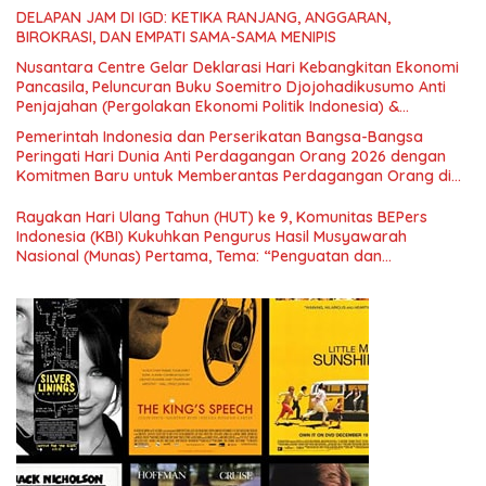
DELAPAN JAM DI IGD: KETIKA RANJANG, ANGGARAN,
BIROKRASI, DAN EMPATI SAMA-SAMA MENIPIS
Nusantara Centre Gelar Deklarasi Hari Kebangkitan Ekonomi
Pancasila, Peluncuran Buku Soemitro Djojohadikusumo Anti
Penjajahan (Pergolakan Ekonomi Politik Indonesia) &
Simposium Nasional “Urgensi Undang-Undang Perekonomian
Pemerintah Indonesia dan Perserikatan Bangsa-Bangsa
Nasional dan Kesejahteraan Sosial dalam Menata Bangsa
Peringati Hari Dunia Anti Perdagangan Orang 2026 dengan
Menuju Indonesia Emas 2045”,
Komitmen Baru untuk Memberantas Perdagangan Orang di
Era Digital
Rayakan Hari Ulang Tahun (HUT) ke 9, Komunitas BEPers
Indonesia (KBI) Kukuhkan Pengurus Hasil Musyawarah
Nasional (Munas) Pertama, Tema: “Penguatan dan
Pengembangan Organisasi KBI yang Berbasis Riset di seluruh
Indonesia dan Mancanegara”.