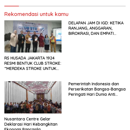
Tema: “Penguatan dan
Pengembangan Organisasi
Rekomendasi untuk kamu
KBI yang Berbasis Riset di
seluruh Indonesia dan
DELAPAN JAM DI IGD: KETIKA
Mancanegara”.
RANJANG, ANGGARAN,
BIROKRASI, DAN EMPATI
SAMA-SAMA MENIPIS
RS HUSADA JAKARTA 1924
RESMI BENTUK CLUB STROKE:
“MERDEKA STROKE UNTUK
HIDUP LEBIH BERMAKNA”
Pemerintah Indonesia dan
Perserikatan Bangsa-Bangsa
Peringati Hari Dunia Anti
Perdagangan Orang 2026
dengan Komitmen Baru
untuk Memberantas
Perdagangan Orang di Era
Nusantara Centre Gelar
Digital
Deklarasi Hari Kebangkitan
Ekonomi Pancasila,