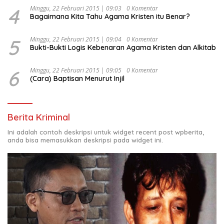
4
Minggu, 22 Februari 2015 | 09:03
0 Komentar
Bagaimana Kita Tahu Agama Kristen itu Benar?
5
Minggu, 22 Februari 2015 | 09:04
0 Komentar
Bukti-Bukti Logis Kebenaran Agama Kristen dan Alkitab
6
Minggu, 22 Februari 2015 | 09:05
0 Komentar
(Cara) Baptisan Menurut Injil
Berita Kriminal
Ini adalah contoh deskripsi untuk widget recent post wpberita,
anda bisa memasukkan deskripsi pada widget ini.