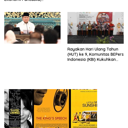
Peluncuran Buku Soemitro
Djojohadikusumo Anti
Penjajahan (Pergolakan
Ekonomi Politik Indonesia) &
Simposium Nasional “Urgensi
Undang-Undang
Perekonomian Nasional dan
Kesejahteraan Sosial dalam
Menata Bangsa Menuju
Rayakan Hari Ulang Tahun
Indonesia Emas 2045”,
(HUT) ke 9, Komunitas BEPers
Indonesia (KBI) Kukuhkan
Pengurus Hasil Musyawarah
Nasional (Munas) Pertama,
Tema: “Penguatan dan
Pengembangan Organisasi
KBI yang Berbasis Riset di
seluruh Indonesia dan
Mancanegara”.