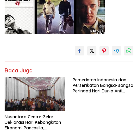
Baca Juga
Pemerintah Indonesia dan
Perserikatan Bangsa-Bangsa
Peringati Hari Dunia Anti
Perdagangan Orang 2026
dengan Komitmen Baru
untuk Memberantas
Perdagangan Orang di Era
Nusantara Centre Gelar
Digital
Deklarasi Hari Kebangkitan
Ekonomi Pancasila,
Peluncuran Buku Soemitro