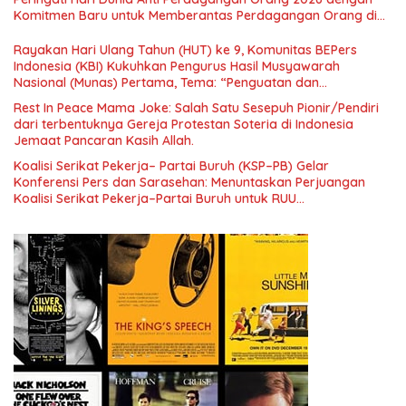
Menuju Indonesia Emas 2045”,
Komitmen Baru untuk Memberantas Perdagangan Orang di
Era Digital
Rayakan Hari Ulang Tahun (HUT) ke 9, Komunitas BEPers
Indonesia (KBI) Kukuhkan Pengurus Hasil Musyawarah
Nasional (Munas) Pertama, Tema: “Penguatan dan
Pengembangan Organisasi KBI yang Berbasis Riset di seluruh
Rest In Peace Mama Joke: Salah Satu Sesepuh Pionir/Pendiri
Indonesia dan Mancanegara”.
dari terbentuknya Gereja Protestan Soteria di Indonesia
Jemaat Pancaran Kasih Allah.
Koalisi Serikat Pekerja– Partai Buruh (KSP–PB) Gelar
Konferensi Pers dan Sarasehan: Menuntaskan Perjuangan
Koalisi Serikat Pekerja–Partai Buruh untuk RUU
Ketenagakerjaan Baru.