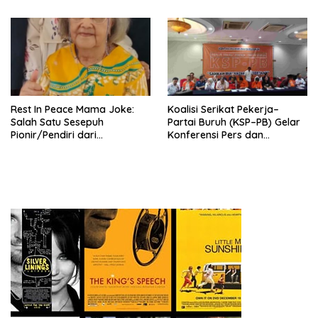
Nasional (Munas) Pertama,
Tema: “Penguatan dan
Pengembangan Organisasi
KBI yang Berbasis Riset di
seluruh Indonesia dan
Mancanegara”.
Rest In Peace Mama Joke:
Koalisi Serikat Pekerja–
Salah Satu Sesepuh
Partai Buruh (KSP–PB) Gelar
Pionir/Pendiri dari
Konferensi Pers dan
terbentuknya Gereja
Sarasehan: Menuntaskan
Protestan Soteria di
Perjuangan Koalisi Serikat
Indonesia Jemaat Pancaran
Pekerja–Partai Buruh untuk
Kasih Allah.
RUU Ketenagakerjaan Baru.