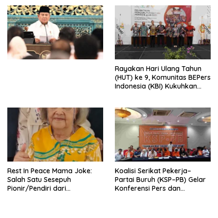
Djojohadikusumo Anti
Penjajahan (Pergolakan
Ekonomi Politik Indonesia) &
Simposium Nasional “Urgensi
Undang-Undang
Perekonomian Nasional dan
Kesejahteraan Sosial dalam
Menata Bangsa Menuju
Rayakan Hari Ulang Tahun
Indonesia Emas 2045”,
(HUT) ke 9, Komunitas BEPers
Indonesia (KBI) Kukuhkan
Pengurus Hasil Musyawarah
Nasional (Munas) Pertama,
Tema: “Penguatan dan
Pengembangan Organisasi
KBI yang Berbasis Riset di
seluruh Indonesia dan
Mancanegara”.
Rest In Peace Mama Joke:
Koalisi Serikat Pekerja–
Salah Satu Sesepuh
Partai Buruh (KSP–PB) Gelar
Pionir/Pendiri dari
Konferensi Pers dan
terbentuknya Gereja
Sarasehan: Menuntaskan
Protestan Soteria di
Perjuangan Koalisi Serikat
Indonesia Jemaat Pancaran
Pekerja–Partai Buruh untuk