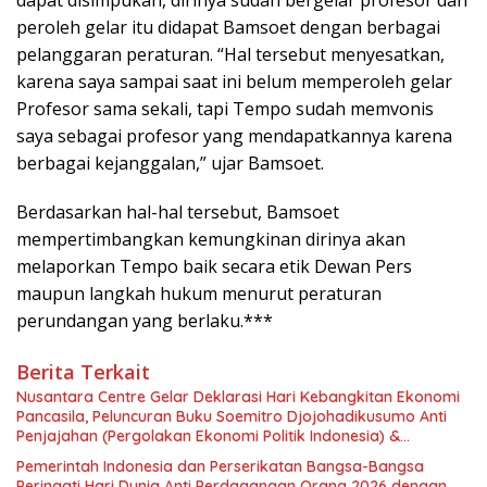
peroleh gelar itu didapat Bamsoet dengan berbagai
pelanggaran peraturan. “Hal tersebut menyesatkan,
karena saya sampai saat ini belum memperoleh gelar
Profesor sama sekali, tapi Tempo sudah memvonis
saya sebagai profesor yang mendapatkannya karena
berbagai kejanggalan,” ujar Bamsoet.
Berdasarkan hal-hal tersebut, Bamsoet
mempertimbangkan kemungkinan dirinya akan
melaporkan Tempo baik secara etik Dewan Pers
maupun langkah hukum menurut peraturan
perundangan yang berlaku.***
Berita Terkait
Nusantara Centre Gelar Deklarasi Hari Kebangkitan Ekonomi
Pancasila, Peluncuran Buku Soemitro Djojohadikusumo Anti
Penjajahan (Pergolakan Ekonomi Politik Indonesia) &
Simposium Nasional “Urgensi Undang-Undang Perekonomian
Pemerintah Indonesia dan Perserikatan Bangsa-Bangsa
Nasional dan Kesejahteraan Sosial dalam Menata Bangsa
Peringati Hari Dunia Anti Perdagangan Orang 2026 dengan