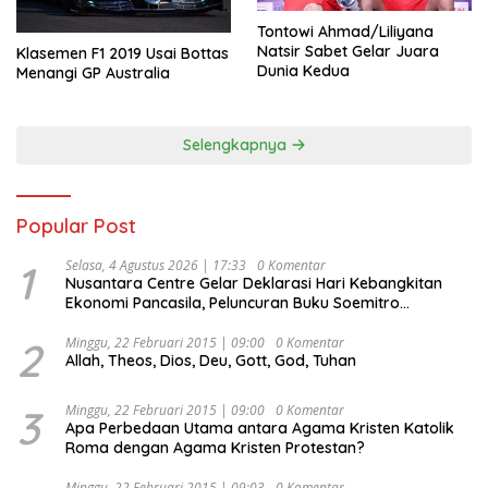
Tontowi Ahmad/Liliyana
Natsir Sabet Gelar Juara
Klasemen F1 2019 Usai Bottas
Dunia Kedua
Menangi GP Australia
Selengkapnya
Popular Post
1
Selasa, 4 Agustus 2026 | 17:33
0 Komentar
Nusantara Centre Gelar Deklarasi Hari Kebangkitan
Ekonomi Pancasila, Peluncuran Buku Soemitro
Djojohadikusumo Anti Penjajahan (Pergolakan
Ekonomi Politik Indonesia) & Simposium Nasional
2
Minggu, 22 Februari 2015 | 09:00
0 Komentar
Allah, Theos, Dios, Deu, Gott, God, Tuhan
“Urgensi Undang-Undang Perekonomian Nasional dan
Kesejahteraan Sosial dalam Menata Bangsa Menuju
Indonesia Emas 2045”,
3
Minggu, 22 Februari 2015 | 09:00
0 Komentar
Apa Perbedaan Utama antara Agama Kristen Katolik
Roma dengan Agama Kristen Protestan?
Minggu, 22 Februari 2015 | 09:03
0 Komentar