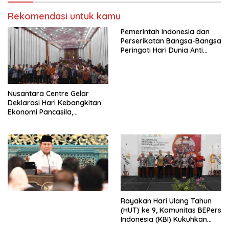
Kasih Allah.
RUU Ketenagakerjaan Baru.
Rekomendasi untuk kamu
Pemerintah Indonesia dan
Perserikatan Bangsa-Bangsa
Peringati Hari Dunia Anti
Perdagangan Orang 2026
dengan Komitmen Baru
untuk Memberantas
Perdagangan Orang di Era
Nusantara Centre Gelar
Digital
Deklarasi Hari Kebangkitan
Ekonomi Pancasila,
Peluncuran Buku Soemitro
Djojohadikusumo Anti
Penjajahan (Pergolakan
Ekonomi Politik Indonesia) &
Simposium Nasional “Urgensi
Undang-Undang
Perekonomian Nasional dan
Kesejahteraan Sosial dalam
Menata Bangsa Menuju
Rayakan Hari Ulang Tahun
Indonesia Emas 2045”,
(HUT) ke 9, Komunitas BEPers
Indonesia (KBI) Kukuhkan
Pengurus Hasil Musyawarah