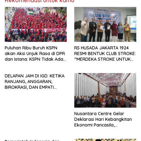
Rekomendasi untuk kamu
Puluhan Ribu Buruh KSPN
RS HUSADA JAKARTA 1924
akan Aksi Unjuk Rasa di DPR
RESMI BENTUK CLUB STROKE:
dan Istana: KSPN Tidak Ada
“MERDEKA STROKE UNTUK
Tendensi Kepentingan Politik
HIDUP LEBIH BERMAKNA”
dan Tidak Dikooptasi oleh
DELAPAN JAM DI IGD: KETIKA
Siapapun
RANJANG, ANGGARAN,
BIROKRASI, DAN EMPATI
SAMA-SAMA MENIPIS
Nusantara Centre Gelar
Deklarasi Hari Kebangkitan
Ekonomi Pancasila,
Peluncuran Buku Soemitro
Djojohadikusumo Anti