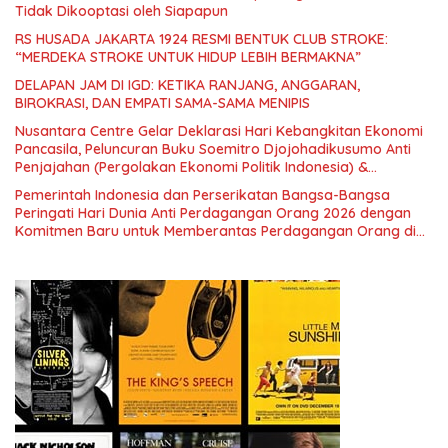
Tidak Dikooptasi oleh Siapapun
RS HUSADA JAKARTA 1924 RESMI BENTUK CLUB STROKE:
“MERDEKA STROKE UNTUK HIDUP LEBIH BERMAKNA”
DELAPAN JAM DI IGD: KETIKA RANJANG, ANGGARAN,
BIROKRASI, DAN EMPATI SAMA-SAMA MENIPIS
Nusantara Centre Gelar Deklarasi Hari Kebangkitan Ekonomi
Pancasila, Peluncuran Buku Soemitro Djojohadikusumo Anti
Penjajahan (Pergolakan Ekonomi Politik Indonesia) &
Simposium Nasional “Urgensi Undang-Undang Perekonomian
Pemerintah Indonesia dan Perserikatan Bangsa-Bangsa
Nasional dan Kesejahteraan Sosial dalam Menata Bangsa
Peringati Hari Dunia Anti Perdagangan Orang 2026 dengan
Menuju Indonesia Emas 2045”,
Komitmen Baru untuk Memberantas Perdagangan Orang di
Era Digital