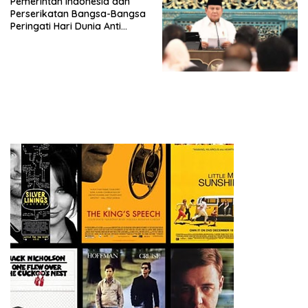
Pemerintah Indonesia dan
Penjajahan (Pergolakan
Perserikatan Bangsa-Bangsa
Ekonomi Politik Indonesia) &
Peringati Hari Dunia Anti
Simposium Nasional “Urgensi
Perdagangan Orang 2026
Undang-Undang
dengan Komitmen Baru
Perekonomian Nasional dan
untuk Memberantas
Kesejahteraan Sosial dalam
Perdagangan Orang di Era
Menata Bangsa Menuju
Digital
Indonesia Emas 2045”,