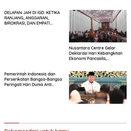
Tendensi Kepentingan Politik
HIDUP LEBIH BERMAKNA”
dan Tidak Dikooptasi oleh
DELAPAN JAM DI IGD: KETIKA
Siapapun
RANJANG, ANGGARAN,
BIROKRASI, DAN EMPATI
SAMA-SAMA MENIPIS
Nusantara Centre Gelar
Deklarasi Hari Kebangkitan
Ekonomi Pancasila,
Peluncuran Buku Soemitro
Djojohadikusumo Anti
Pemerintah Indonesia dan
Penjajahan (Pergolakan
Perserikatan Bangsa-Bangsa
Ekonomi Politik Indonesia) &
Peringati Hari Dunia Anti
Simposium Nasional “Urgensi
Perdagangan Orang 2026
Undang-Undang
dengan Komitmen Baru
Perekonomian Nasional dan
untuk Memberantas
Kesejahteraan Sosial dalam
Perdagangan Orang di Era
Menata Bangsa Menuju
Digital
Indonesia Emas 2045”,