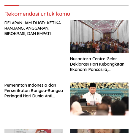
Tema: “Penguatan dan
Indonesia Jemaat Pancaran
Pengembangan Organisasi
Kasih Allah.
KBI yang Berbasis Riset di
Rekomendasi untuk kamu
seluruh Indonesia dan
DELAPAN JAM DI IGD: KETIKA
Mancanegara”.
RANJANG, ANGGARAN,
BIROKRASI, DAN EMPATI
SAMA-SAMA MENIPIS
Nusantara Centre Gelar
Deklarasi Hari Kebangkitan
Ekonomi Pancasila,
Peluncuran Buku Soemitro
Djojohadikusumo Anti
Pemerintah Indonesia dan
Penjajahan (Pergolakan
Perserikatan Bangsa-Bangsa
Ekonomi Politik Indonesia) &
Peringati Hari Dunia Anti
Simposium Nasional “Urgensi
Perdagangan Orang 2026
Undang-Undang
dengan Komitmen Baru
Perekonomian Nasional dan
untuk Memberantas
Kesejahteraan Sosial dalam
Perdagangan Orang di Era
Menata Bangsa Menuju
Digital
Indonesia Emas 2045”,