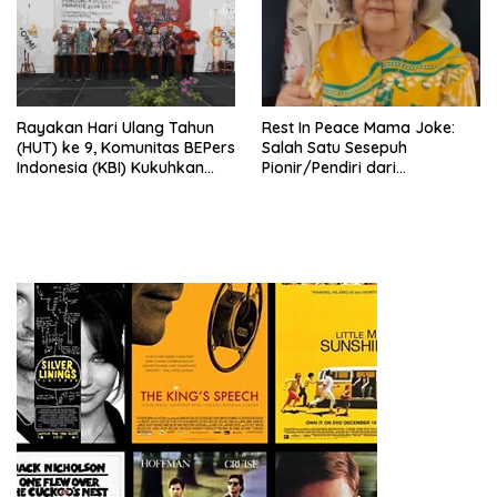
Rayakan Hari Ulang Tahun
Rest In Peace Mama Joke:
(HUT) ke 9, Komunitas BEPers
Salah Satu Sesepuh
Indonesia (KBI) Kukuhkan
Pionir/Pendiri dari
Pengurus Hasil Musyawarah
terbentuknya Gereja
Nasional (Munas) Pertama,
Protestan Soteria di
Tema: “Penguatan dan
Indonesia Jemaat Pancaran
Pengembangan Organisasi
Kasih Allah.
KBI yang Berbasis Riset di
seluruh Indonesia dan
Mancanegara”.