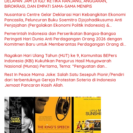
DELAPAN JAM DI IGD: KETIKA RANJANG, ANGGARAN,
BIROKRASI, DAN EMPATI SAMA-SAMA MENIPIS
Nusantara Centre Gelar Deklarasi Hari Kebangkitan Ekonomi
Pancasila, Peluncuran Buku Soemitro Djojohadikusumo Anti
Penjajahan (Pergolakan Ekonomi Politik Indonesia) &
Simposium Nasional “Urgensi Undang-Undang Perekonomian
Pemerintah Indonesia dan Perserikatan Bangsa-Bangsa
Nasional dan Kesejahteraan Sosial dalam Menata Bangsa
Peringati Hari Dunia Anti Perdagangan Orang 2026 dengan
Menuju Indonesia Emas 2045”,
Komitmen Baru untuk Memberantas Perdagangan Orang di
Era Digital
Rayakan Hari Ulang Tahun (HUT) ke 9, Komunitas BEPers
Indonesia (KBI) Kukuhkan Pengurus Hasil Musyawarah
Nasional (Munas) Pertama, Tema: “Penguatan dan
Pengembangan Organisasi KBI yang Berbasis Riset di seluruh
Rest In Peace Mama Joke: Salah Satu Sesepuh Pionir/Pendiri
Indonesia dan Mancanegara”.
dari terbentuknya Gereja Protestan Soteria di Indonesia
Jemaat Pancaran Kasih Allah.