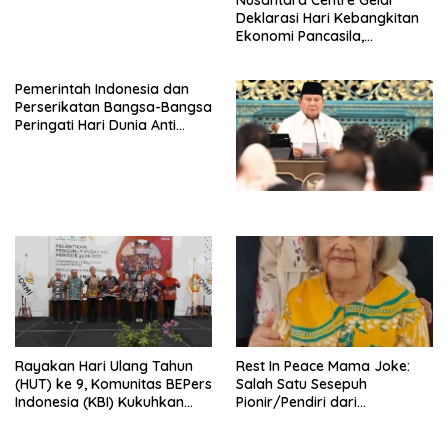
Nusantara Centre Gelar
Deklarasi Hari Kebangkitan
Ekonomi Pancasila,
Peluncuran Buku Soemitro
Djojohadikusumo Anti
Pemerintah Indonesia dan
Penjajahan (Pergolakan
Perserikatan Bangsa-Bangsa
Ekonomi Politik Indonesia) &
Peringati Hari Dunia Anti
Simposium Nasional “Urgensi
Perdagangan Orang 2026
Undang-Undang
dengan Komitmen Baru
Perekonomian Nasional dan
untuk Memberantas
Kesejahteraan Sosial dalam
Perdagangan Orang di Era
Menata Bangsa Menuju
Digital
Indonesia Emas 2045”,
Rayakan Hari Ulang Tahun
Rest In Peace Mama Joke:
(HUT) ke 9, Komunitas BEPers
Salah Satu Sesepuh
Indonesia (KBI) Kukuhkan
Pionir/Pendiri dari
Pengurus Hasil Musyawarah
terbentuknya Gereja
Nasional (Munas) Pertama,
Protestan Soteria di