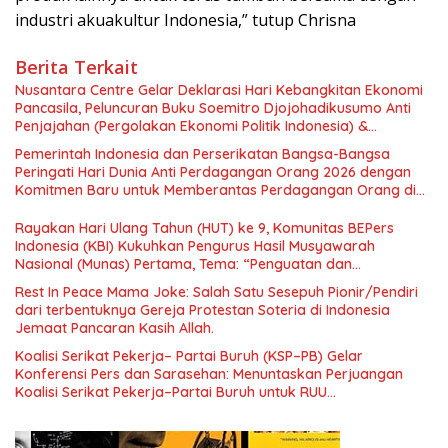
industri akuakultur Indonesia,” tutup Chrisna
Berita Terkait
Nusantara Centre Gelar Deklarasi Hari Kebangkitan Ekonomi
Pancasila, Peluncuran Buku Soemitro Djojohadikusumo Anti
Penjajahan (Pergolakan Ekonomi Politik Indonesia) &
Simposium Nasional “Urgensi Undang-Undang Perekonomian
Pemerintah Indonesia dan Perserikatan Bangsa-Bangsa
Nasional dan Kesejahteraan Sosial dalam Menata Bangsa
Peringati Hari Dunia Anti Perdagangan Orang 2026 dengan
Menuju Indonesia Emas 2045”,
Komitmen Baru untuk Memberantas Perdagangan Orang di
Era Digital
Rayakan Hari Ulang Tahun (HUT) ke 9, Komunitas BEPers
Indonesia (KBI) Kukuhkan Pengurus Hasil Musyawarah
Nasional (Munas) Pertama, Tema: “Penguatan dan
Pengembangan Organisasi KBI yang Berbasis Riset di seluruh
Rest In Peace Mama Joke: Salah Satu Sesepuh Pionir/Pendiri
Indonesia dan Mancanegara”.
dari terbentuknya Gereja Protestan Soteria di Indonesia
Jemaat Pancaran Kasih Allah.
Koalisi Serikat Pekerja– Partai Buruh (KSP–PB) Gelar
Konferensi Pers dan Sarasehan: Menuntaskan Perjuangan
Koalisi Serikat Pekerja–Partai Buruh untuk RUU
Ketenagakerjaan Baru.