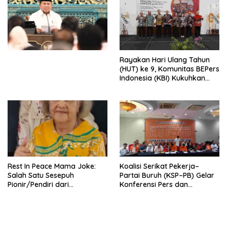
Ekonomi Politik Indonesia) &
Simposium Nasional “Urgensi
Undang-Undang
Perekonomian Nasional dan
Kesejahteraan Sosial dalam
Menata Bangsa Menuju
Rayakan Hari Ulang Tahun
Indonesia Emas 2045”,
(HUT) ke 9, Komunitas BEPers
Indonesia (KBI) Kukuhkan
Pengurus Hasil Musyawarah
Nasional (Munas) Pertama,
Tema: “Penguatan dan
Pengembangan Organisasi
KBI yang Berbasis Riset di
seluruh Indonesia dan
Mancanegara”.
Rest In Peace Mama Joke:
Koalisi Serikat Pekerja–
Salah Satu Sesepuh
Partai Buruh (KSP–PB) Gelar
Pionir/Pendiri dari
Konferensi Pers dan
terbentuknya Gereja
Sarasehan: Menuntaskan
Protestan Soteria di
Perjuangan Koalisi Serikat
Indonesia Jemaat Pancaran
Pekerja–Partai Buruh untuk
Kasih Allah.
RUU Ketenagakerjaan Baru.