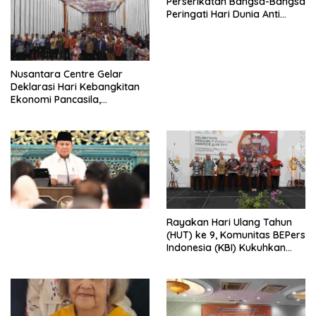
Perserikatan Bangsa-Bangsa
Peringati Hari Dunia Anti
Perdagangan Orang 2026
dengan Komitmen Baru
untuk Memberantas
Perdagangan Orang di Era
Nusantara Centre Gelar
Digital
Deklarasi Hari Kebangkitan
Ekonomi Pancasila,
Peluncuran Buku Soemitro
Djojohadikusumo Anti
Penjajahan (Pergolakan
Ekonomi Politik Indonesia) &
Simposium Nasional “Urgensi
Undang-Undang
Perekonomian Nasional dan
Kesejahteraan Sosial dalam
Menata Bangsa Menuju
Rayakan Hari Ulang Tahun
Indonesia Emas 2045”,
(HUT) ke 9, Komunitas BEPers
Indonesia (KBI) Kukuhkan
Pengurus Hasil Musyawarah
Nasional (Munas) Pertama,
Tema: “Penguatan dan
Pengembangan Organisasi
KBI yang Berbasis Riset di