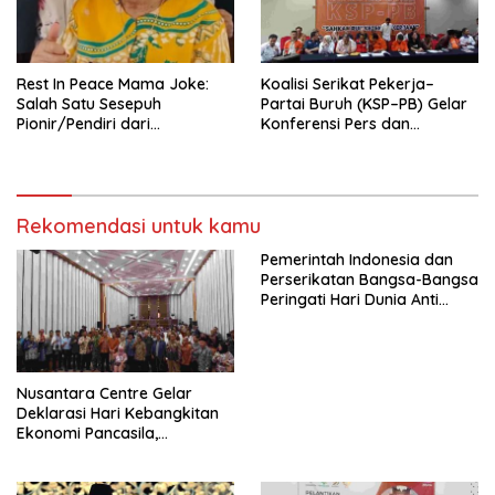
seluruh Indonesia dan
Mancanegara”.
Rest In Peace Mama Joke:
Koalisi Serikat Pekerja–
Salah Satu Sesepuh
Partai Buruh (KSP–PB) Gelar
Pionir/Pendiri dari
Konferensi Pers dan
terbentuknya Gereja
Sarasehan: Menuntaskan
Protestan Soteria di
Perjuangan Koalisi Serikat
Indonesia Jemaat Pancaran
Pekerja–Partai Buruh untuk
Kasih Allah.
RUU Ketenagakerjaan Baru.
Rekomendasi untuk kamu
Pemerintah Indonesia dan
Perserikatan Bangsa-Bangsa
Peringati Hari Dunia Anti
Perdagangan Orang 2026
dengan Komitmen Baru
untuk Memberantas
Perdagangan Orang di Era
Nusantara Centre Gelar
Digital
Deklarasi Hari Kebangkitan
Ekonomi Pancasila,
Peluncuran Buku Soemitro
Djojohadikusumo Anti
Penjajahan (Pergolakan