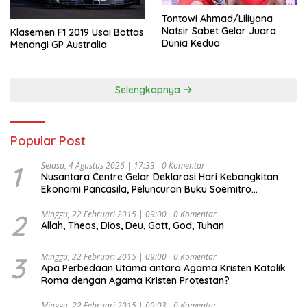
Tontowi Ahmad/Liliyana
Natsir Sabet Gelar Juara
Klasemen F1 2019 Usai Bottas
Dunia Kedua
Menangi GP Australia
Selengkapnya
Popular Post
1
Selasa, 4 Agustus 2026 | 17:33
0 Komentar
Nusantara Centre Gelar Deklarasi Hari Kebangkitan
Ekonomi Pancasila, Peluncuran Buku Soemitro
Djojohadikusumo Anti Penjajahan (Pergolakan
Ekonomi Politik Indonesia) & Simposium Nasional
2
Minggu, 22 Februari 2015 | 09:00
0 Komentar
Allah, Theos, Dios, Deu, Gott, God, Tuhan
“Urgensi Undang-Undang Perekonomian Nasional dan
Kesejahteraan Sosial dalam Menata Bangsa Menuju
Indonesia Emas 2045”,
3
Minggu, 22 Februari 2015 | 09:00
0 Komentar
Apa Perbedaan Utama antara Agama Kristen Katolik
Roma dengan Agama Kristen Protestan?
Minggu, 22 Februari 2015 | 09:03
0 Komentar