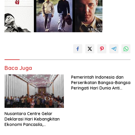
Baca Juga
Pemerintah Indonesia dan
Perserikatan Bangsa-Bangsa
Peringati Hari Dunia Anti
Perdagangan Orang 2026
dengan Komitmen Baru
untuk Memberantas
Perdagangan Orang di Era
Nusantara Centre Gelar
Digital
Deklarasi Hari Kebangkitan
Ekonomi Pancasila,
Peluncuran Buku Soemitro