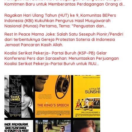
Menuju Indonesia Emas 2045”,
Komitmen Baru untuk Memberantas Perdagangan Orang di
Era Digital
Rayakan Hari Ulang Tahun (HUT) ke 9, Komunitas BEPers
Indonesia (KBI) Kukuhkan Pengurus Hasil Musyawarah
Nasional (Munas) Pertama, Tema: “Penguatan dan
Pengembangan Organisasi KBI yang Berbasis Riset di seluruh
Rest In Peace Mama Joke: Salah Satu Sesepuh Pionir/Pendiri
Indonesia dan Mancanegara”.
dari terbentuknya Gereja Protestan Soteria di Indonesia
Jemaat Pancaran Kasih Allah.
Koalisi Serikat Pekerja– Partai Buruh (KSP–PB) Gelar
Konferensi Pers dan Sarasehan: Menuntaskan Perjuangan
Koalisi Serikat Pekerja–Partai Buruh untuk RUU
Ketenagakerjaan Baru.