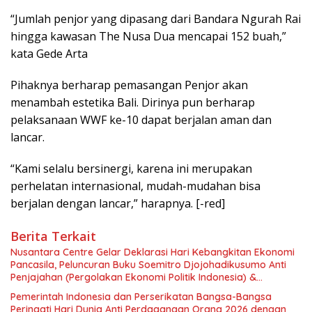
“Jumlah penjor yang dipasang dari Bandara Ngurah Rai
hingga kawasan The Nusa Dua mencapai 152 buah,”
kata Gede Arta
Pihaknya berharap pemasangan Penjor akan
menambah estetika Bali. Dirinya pun berharap
pelaksanaan WWF ke-10 dapat berjalan aman dan
lancar.
“Kami selalu bersinergi, karena ini merupakan
perhelatan internasional, mudah-mudahan bisa
berjalan dengan lancar,” harapnya. [-red]
Berita Terkait
Nusantara Centre Gelar Deklarasi Hari Kebangkitan Ekonomi
Pancasila, Peluncuran Buku Soemitro Djojohadikusumo Anti
Penjajahan (Pergolakan Ekonomi Politik Indonesia) &
Simposium Nasional “Urgensi Undang-Undang Perekonomian
Pemerintah Indonesia dan Perserikatan Bangsa-Bangsa
Nasional dan Kesejahteraan Sosial dalam Menata Bangsa
Peringati Hari Dunia Anti Perdagangan Orang 2026 dengan