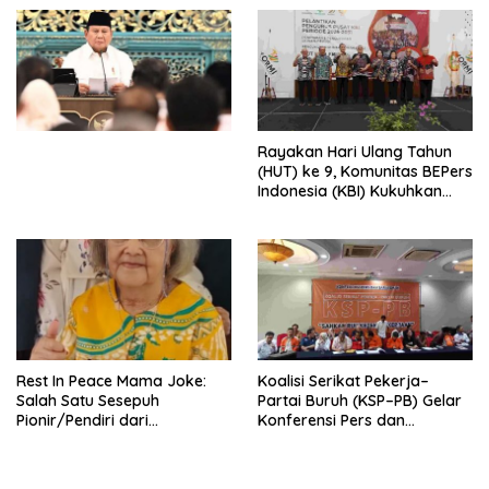
Djojohadikusumo Anti
Penjajahan (Pergolakan
Ekonomi Politik Indonesia) &
Simposium Nasional “Urgensi
Undang-Undang
Perekonomian Nasional dan
Kesejahteraan Sosial dalam
Menata Bangsa Menuju
Rayakan Hari Ulang Tahun
Indonesia Emas 2045”,
(HUT) ke 9, Komunitas BEPers
Indonesia (KBI) Kukuhkan
Pengurus Hasil Musyawarah
Nasional (Munas) Pertama,
Tema: “Penguatan dan
Pengembangan Organisasi
KBI yang Berbasis Riset di
seluruh Indonesia dan
Mancanegara”.
Rest In Peace Mama Joke:
Koalisi Serikat Pekerja–
Salah Satu Sesepuh
Partai Buruh (KSP–PB) Gelar
Pionir/Pendiri dari
Konferensi Pers dan
terbentuknya Gereja
Sarasehan: Menuntaskan
Protestan Soteria di
Perjuangan Koalisi Serikat
Indonesia Jemaat Pancaran
Pekerja–Partai Buruh untuk