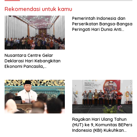
Kasih Allah.
RUU Ketenagakerjaan Baru.
Rekomendasi untuk kamu
Pemerintah Indonesia dan
Perserikatan Bangsa-Bangsa
Peringati Hari Dunia Anti
Perdagangan Orang 2026
dengan Komitmen Baru
untuk Memberantas
Perdagangan Orang di Era
Nusantara Centre Gelar
Digital
Deklarasi Hari Kebangkitan
Ekonomi Pancasila,
Peluncuran Buku Soemitro
Djojohadikusumo Anti
Penjajahan (Pergolakan
Ekonomi Politik Indonesia) &
Simposium Nasional “Urgensi
Undang-Undang
Perekonomian Nasional dan
Kesejahteraan Sosial dalam
Menata Bangsa Menuju
Rayakan Hari Ulang Tahun
Indonesia Emas 2045”,
(HUT) ke 9, Komunitas BEPers
Indonesia (KBI) Kukuhkan
Pengurus Hasil Musyawarah