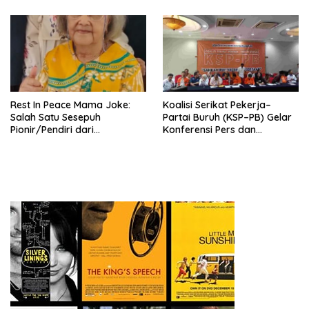
Nasional (Munas) Pertama,
Tema: “Penguatan dan
Pengembangan Organisasi
KBI yang Berbasis Riset di
seluruh Indonesia dan
Mancanegara”.
Rest In Peace Mama Joke:
Koalisi Serikat Pekerja–
Salah Satu Sesepuh
Partai Buruh (KSP–PB) Gelar
Pionir/Pendiri dari
Konferensi Pers dan
terbentuknya Gereja
Sarasehan: Menuntaskan
Protestan Soteria di
Perjuangan Koalisi Serikat
Indonesia Jemaat Pancaran
Pekerja–Partai Buruh untuk
Kasih Allah.
RUU Ketenagakerjaan Baru.