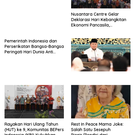
Nusantara Centre Gelar
Deklarasi Hari Kebangkitan
Ekonomi Pancasila,
Peluncuran Buku Soemitro
Djojohadikusumo Anti
Pemerintah Indonesia dan
Penjajahan (Pergolakan
Perserikatan Bangsa-Bangsa
Ekonomi Politik Indonesia) &
Peringati Hari Dunia Anti
Simposium Nasional “Urgensi
Perdagangan Orang 2026
Undang-Undang
dengan Komitmen Baru
Perekonomian Nasional dan
untuk Memberantas
Kesejahteraan Sosial dalam
Perdagangan Orang di Era
Menata Bangsa Menuju
Digital
Indonesia Emas 2045”,
Rayakan Hari Ulang Tahun
Rest In Peace Mama Joke:
(HUT) ke 9, Komunitas BEPers
Salah Satu Sesepuh