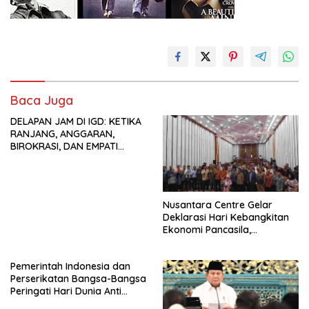
Baca Juga
DELAPAN JAM DI IGD: KETIKA
RANJANG, ANGGARAN,
BIROKRASI, DAN EMPATI
SAMA-SAMA MENIPIS
Nusantara Centre Gelar
Deklarasi Hari Kebangkitan
Ekonomi Pancasila,
Peluncuran Buku Soemitro
Djojohadikusumo Anti
Pemerintah Indonesia dan
Penjajahan (Pergolakan
Perserikatan Bangsa-Bangsa
Ekonomi Politik Indonesia) &
Peringati Hari Dunia Anti
Simposium Nasional “Urgensi
Perdagangan Orang 2026
Undang-Undang