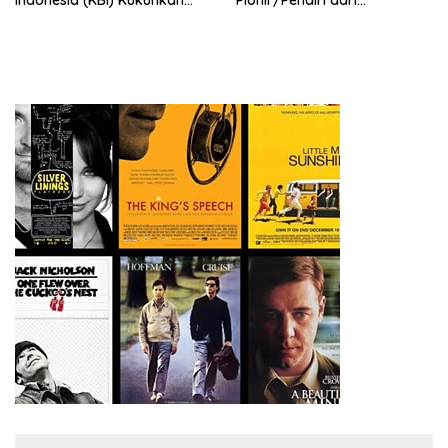
Indonesia (KBI) Kukuhkan
Pionir/Pendiri dari
Pengurus Hasil Musyawarah
terbentuknya Gereja
Nasional (Munas) Pertama,
Protestan Soteria di
Tema: “Penguatan dan
Indonesia Jemaat Pancaran
Pengembangan Organisasi
Kasih Allah.
KBI yang Berbasis Riset di
seluruh Indonesia dan
Mancanegara”.