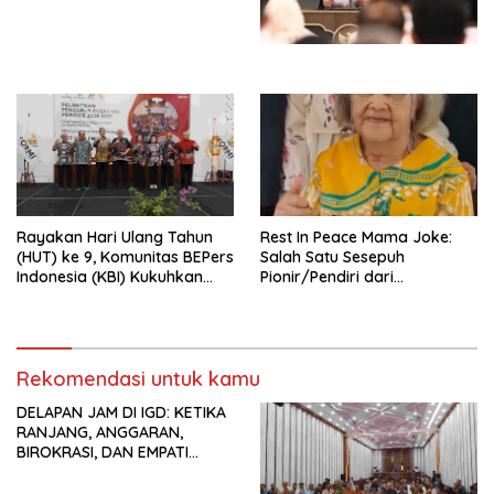
dengan Komitmen Baru
Perekonomian Nasional dan
untuk Memberantas
Kesejahteraan Sosial dalam
Perdagangan Orang di Era
Menata Bangsa Menuju
Digital
Indonesia Emas 2045”,
Rayakan Hari Ulang Tahun
Rest In Peace Mama Joke:
(HUT) ke 9, Komunitas BEPers
Salah Satu Sesepuh
Indonesia (KBI) Kukuhkan
Pionir/Pendiri dari
Pengurus Hasil Musyawarah
terbentuknya Gereja
Nasional (Munas) Pertama,
Protestan Soteria di
Tema: “Penguatan dan
Indonesia Jemaat Pancaran
Pengembangan Organisasi
Kasih Allah.
KBI yang Berbasis Riset di
Rekomendasi untuk kamu
seluruh Indonesia dan
DELAPAN JAM DI IGD: KETIKA
Mancanegara”.
RANJANG, ANGGARAN,
BIROKRASI, DAN EMPATI
SAMA-SAMA MENIPIS