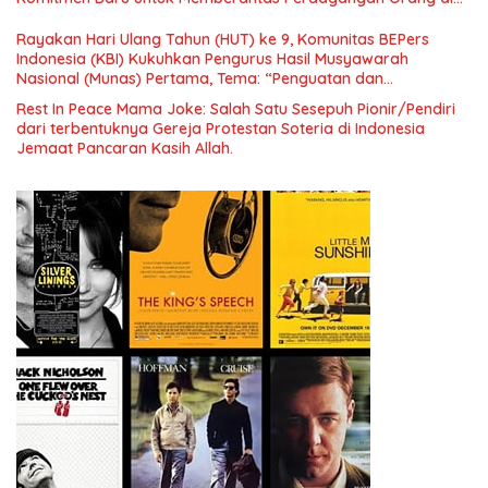
Era Digital
Rayakan Hari Ulang Tahun (HUT) ke 9, Komunitas BEPers
Indonesia (KBI) Kukuhkan Pengurus Hasil Musyawarah
Nasional (Munas) Pertama, Tema: “Penguatan dan
Pengembangan Organisasi KBI yang Berbasis Riset di seluruh
Rest In Peace Mama Joke: Salah Satu Sesepuh Pionir/Pendiri
Indonesia dan Mancanegara”.
dari terbentuknya Gereja Protestan Soteria di Indonesia
Jemaat Pancaran Kasih Allah.