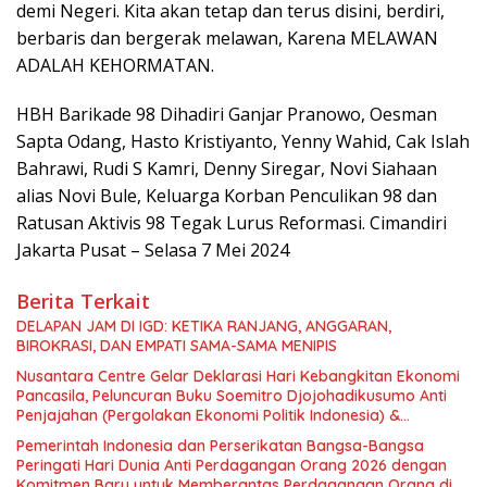
demi Negeri. Kita akan tetap dan terus disini, berdiri,
berbaris dan bergerak melawan, Karena MELAWAN
ADALAH KEHORMATAN.
HBH Barikade 98 Dihadiri Ganjar Pranowo, Oesman
Sapta Odang, Hasto Kristiyanto, Yenny Wahid, Cak Islah
Bahrawi, Rudi S Kamri, Denny Siregar, Novi Siahaan
alias Novi Bule, Keluarga Korban Penculikan 98 dan
Ratusan Aktivis 98 Tegak Lurus Reformasi. Cimandiri
Jakarta Pusat – Selasa 7 Mei 2024
Berita Terkait
DELAPAN JAM DI IGD: KETIKA RANJANG, ANGGARAN,
BIROKRASI, DAN EMPATI SAMA-SAMA MENIPIS
Nusantara Centre Gelar Deklarasi Hari Kebangkitan Ekonomi
Pancasila, Peluncuran Buku Soemitro Djojohadikusumo Anti
Penjajahan (Pergolakan Ekonomi Politik Indonesia) &
Simposium Nasional “Urgensi Undang-Undang Perekonomian
Pemerintah Indonesia dan Perserikatan Bangsa-Bangsa
Nasional dan Kesejahteraan Sosial dalam Menata Bangsa
Peringati Hari Dunia Anti Perdagangan Orang 2026 dengan
Menuju Indonesia Emas 2045”,
Komitmen Baru untuk Memberantas Perdagangan Orang di