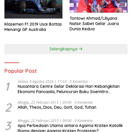
Tontowi Ahmad/Liliyana
Natsir Sabet Gelar Juara
Klasemen F1 2019 Usai Bottas
Dunia Kedua
Menangi GP Australia
Selengkapnya
Popular Post
1
Selasa, 4 Agustus 2026 | 17:33
0 Komentar
Nusantara Centre Gelar Deklarasi Hari Kebangkitan
Ekonomi Pancasila, Peluncuran Buku Soemitro
Djojohadikusumo Anti Penjajahan (Pergolakan
Ekonomi Politik Indonesia) & Simposium Nasional
2
Minggu, 22 Februari 2015 | 09:00
0 Komentar
Allah, Theos, Dios, Deu, Gott, God, Tuhan
“Urgensi Undang-Undang Perekonomian Nasional dan
Kesejahteraan Sosial dalam Menata Bangsa Menuju
Indonesia Emas 2045”,
3
Minggu, 22 Februari 2015 | 09:00
0 Komentar
Apa Perbedaan Utama antara Agama Kristen Katolik
Roma dengan Agama Kristen Protestan?