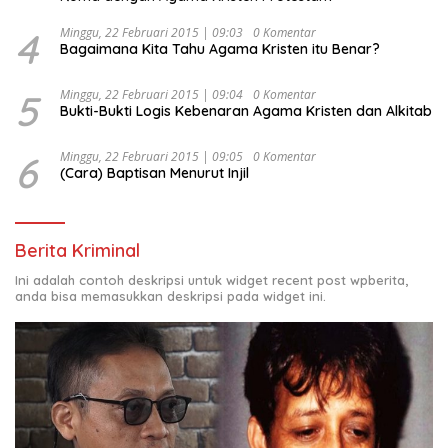
4
Minggu, 22 Februari 2015 | 09:03
0 Komentar
Bagaimana Kita Tahu Agama Kristen itu Benar?
5
Minggu, 22 Februari 2015 | 09:04
0 Komentar
Bukti-Bukti Logis Kebenaran Agama Kristen dan Alkitab
6
Minggu, 22 Februari 2015 | 09:05
0 Komentar
(Cara) Baptisan Menurut Injil
Berita Kriminal
Ini adalah contoh deskripsi untuk widget recent post wpberita,
anda bisa memasukkan deskripsi pada widget ini.