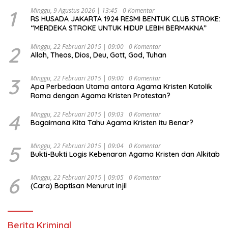
1
Minggu, 9 Agustus 2026 | 13:45
0 Komentar
RS HUSADA JAKARTA 1924 RESMI BENTUK CLUB STROKE:
“MERDEKA STROKE UNTUK HIDUP LEBIH BERMAKNA”
2
Minggu, 22 Februari 2015 | 09:00
0 Komentar
Allah, Theos, Dios, Deu, Gott, God, Tuhan
3
Minggu, 22 Februari 2015 | 09:00
0 Komentar
Apa Perbedaan Utama antara Agama Kristen Katolik
Roma dengan Agama Kristen Protestan?
4
Minggu, 22 Februari 2015 | 09:03
0 Komentar
Bagaimana Kita Tahu Agama Kristen itu Benar?
5
Minggu, 22 Februari 2015 | 09:04
0 Komentar
Bukti-Bukti Logis Kebenaran Agama Kristen dan Alkitab
6
Minggu, 22 Februari 2015 | 09:05
0 Komentar
(Cara) Baptisan Menurut Injil
Berita Kriminal