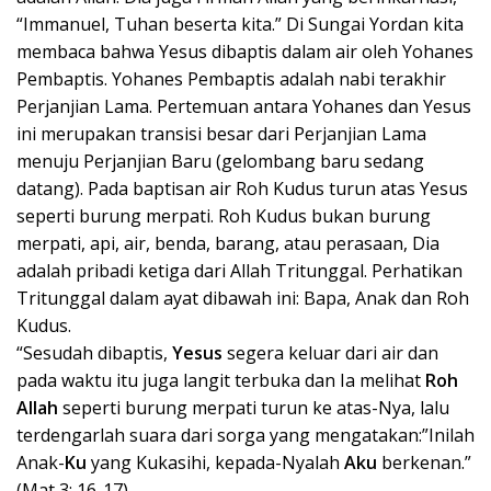
“Immanuel, Tuhan beserta kita.” Di Sungai Yordan kita
membaca bahwa Yesus dibaptis dalam air oleh Yohanes
Pembaptis. Yohanes Pembaptis adalah nabi terakhir
Perjanjian Lama. Pertemuan antara Yohanes dan Yesus
ini merupakan transisi besar dari Perjanjian Lama
menuju Perjanjian Baru (gelombang baru sedang
datang). Pada baptisan air Roh Kudus turun atas Yesus
seperti burung merpati. Roh Kudus bukan burung
merpati, api, air, benda, barang, atau perasaan, Dia
adalah pribadi ketiga dari Allah Tritunggal. Perhatikan
Tritunggal dalam ayat dibawah ini: Bapa, Anak dan Roh
Kudus.
“Sesudah dibaptis,
Yesus
segera keluar dari air dan
pada waktu itu juga langit terbuka dan Ia melihat
Roh
Allah
seperti burung merpati turun ke atas-Nya, lalu
terdengarlah suara dari sorga yang mengatakan:”Inilah
Anak-
Ku
yang Kukasihi, kepada-Nyalah
Aku
berkenan.”
(Mat 3: 16-17)