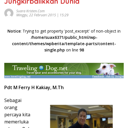
Jungkirbalikkan Dunia
Suara Kristen.com
Minggu, 22 Februari 2015 | 15:29
Notice
: Trying to get property 'post_excerpt' of non-object in
/home/suax6371/public_html/wp-
content/themes/wpberita/template-parts/content-
single.php
on line
98
Pdt M Ferry H Kakiay, M.Th
Sebagai
orang
percaya kita
memerluka