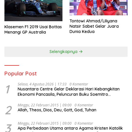
Tontowi Ahmad/Liliyana
Natsir Sabet Gelar Juara
Klasemen F1 2019 Usai Bottas
Dunia Kedua
Menangi GP Australia
Selengkapnya
Popular Post
1
Selasa, 4 Agustus 2026 | 17:33
0 Komentar
Nusantara Centre Gelar Deklarasi Hari Kebangkitan
Ekonomi Pancasila, Peluncuran Buku Soemitro
Djojohadikusumo Anti Penjajahan (Pergolakan
Ekonomi Politik Indonesia) & Simposium Nasional
2
Minggu, 22 Februari 2015 | 09:00
0 Komentar
Allah, Theos, Dios, Deu, Gott, God, Tuhan
“Urgensi Undang-Undang Perekonomian Nasional dan
Kesejahteraan Sosial dalam Menata Bangsa Menuju
Indonesia Emas 2045”,
3
Minggu, 22 Februari 2015 | 09:00
0 Komentar
Apa Perbedaan Utama antara Agama Kristen Katolik