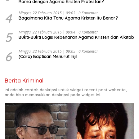
Roma dengan Agama Kristen Protestan?
4
Minggu, 22 Februari 2015 | 09:03
0 Komentar
Bagaimana Kita Tahu Agama Kristen itu Benar?
5
Minggu, 22 Februari 2015 | 09:04
0 Komentar
Bukti-Bukti Logis Kebenaran Agama Kristen dan Alkitab
6
Minggu, 22 Februari 2015 | 09:05
0 Komentar
(Cara) Baptisan Menurut Injil
Berita Kriminal
Ini adalah contoh deskripsi untuk widget recent post wpberita,
anda bisa memasukkan deskripsi pada widget ini.