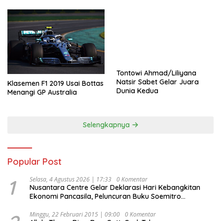
Tontowi Ahmad/Liliyana
Natsir Sabet Gelar Juara
Klasemen F1 2019 Usai Bottas
Dunia Kedua
Menangi GP Australia
Selengkapnya
Popular Post
1
Selasa, 4 Agustus 2026 | 17:33
0 Komentar
Nusantara Centre Gelar Deklarasi Hari Kebangkitan
Ekonomi Pancasila, Peluncuran Buku Soemitro
Djojohadikusumo Anti Penjajahan (Pergolakan
Ekonomi Politik Indonesia) & Simposium Nasional
Minggu, 22 Februari 2015 | 09:00
0 Komentar