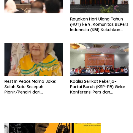
Perekonomian Nasional dan
Kesejahteraan Sosial dalam
Menata Bangsa Menuju
Rayakan Hari Ulang Tahun
Indonesia Emas 2045”,
(HUT) ke 9, Komunitas BEPers
Indonesia (KBI) Kukuhkan
Pengurus Hasil Musyawarah
Nasional (Munas) Pertama,
Tema: “Penguatan dan
Pengembangan Organisasi
KBI yang Berbasis Riset di
seluruh Indonesia dan
Mancanegara”.
Rest In Peace Mama Joke:
Koalisi Serikat Pekerja–
Salah Satu Sesepuh
Partai Buruh (KSP–PB) Gelar
Pionir/Pendiri dari
Konferensi Pers dan
terbentuknya Gereja
Sarasehan: Menuntaskan
Protestan Soteria di
Perjuangan Koalisi Serikat
Indonesia Jemaat Pancaran
Pekerja–Partai Buruh untuk
Kasih Allah.
RUU Ketenagakerjaan Baru.