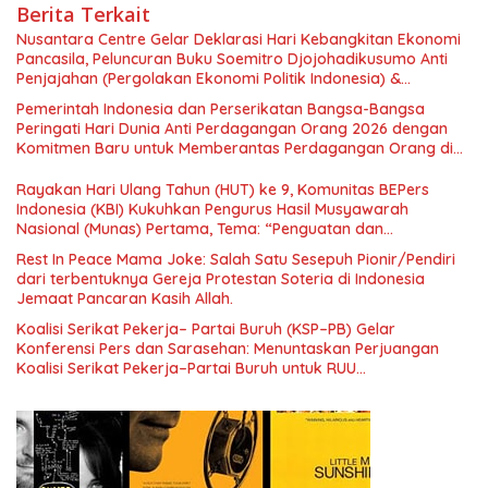
Berita Terkait
Nusantara Centre Gelar Deklarasi Hari Kebangkitan Ekonomi
Pancasila, Peluncuran Buku Soemitro Djojohadikusumo Anti
Penjajahan (Pergolakan Ekonomi Politik Indonesia) &
Simposium Nasional “Urgensi Undang-Undang Perekonomian
Pemerintah Indonesia dan Perserikatan Bangsa-Bangsa
Nasional dan Kesejahteraan Sosial dalam Menata Bangsa
Peringati Hari Dunia Anti Perdagangan Orang 2026 dengan
Menuju Indonesia Emas 2045”,
Komitmen Baru untuk Memberantas Perdagangan Orang di
Era Digital
Rayakan Hari Ulang Tahun (HUT) ke 9, Komunitas BEPers
Indonesia (KBI) Kukuhkan Pengurus Hasil Musyawarah
Nasional (Munas) Pertama, Tema: “Penguatan dan
Pengembangan Organisasi KBI yang Berbasis Riset di seluruh
Rest In Peace Mama Joke: Salah Satu Sesepuh Pionir/Pendiri
Indonesia dan Mancanegara”.
dari terbentuknya Gereja Protestan Soteria di Indonesia
Jemaat Pancaran Kasih Allah.
Koalisi Serikat Pekerja– Partai Buruh (KSP–PB) Gelar
Konferensi Pers dan Sarasehan: Menuntaskan Perjuangan
Koalisi Serikat Pekerja–Partai Buruh untuk RUU
Ketenagakerjaan Baru.