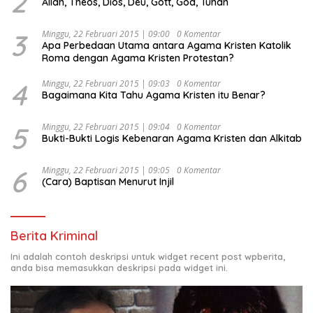
2
Allah, Theos, Dios, Deu, Gott, God, Tuhan
“Urgensi Undang-Undang Perekonomian Nasional dan
Kesejahteraan Sosial dalam Menata Bangsa Menuju
Indonesia Emas 2045”,
3
Minggu, 22 Februari 2015 | 09:00
0 Komentar
Apa Perbedaan Utama antara Agama Kristen Katolik
Roma dengan Agama Kristen Protestan?
4
Minggu, 22 Februari 2015 | 09:03
0 Komentar
Bagaimana Kita Tahu Agama Kristen itu Benar?
5
Minggu, 22 Februari 2015 | 09:04
0 Komentar
Bukti-Bukti Logis Kebenaran Agama Kristen dan Alkitab
6
Minggu, 22 Februari 2015 | 09:05
0 Komentar
(Cara) Baptisan Menurut Injil
Berita Kriminal
Ini adalah contoh deskripsi untuk widget recent post wpberita,
anda bisa memasukkan deskripsi pada widget ini.