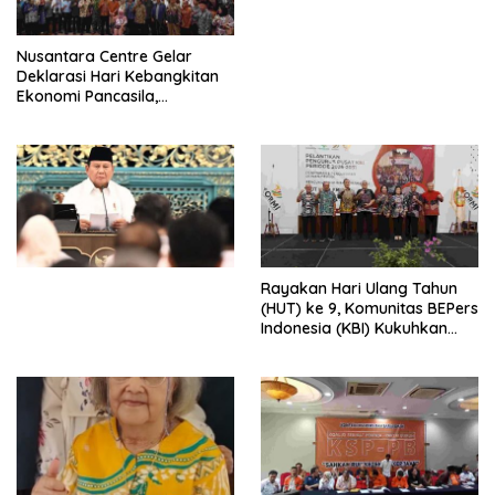
dengan Komitmen Baru
untuk Memberantas
Perdagangan Orang di Era
Nusantara Centre Gelar
Digital
Deklarasi Hari Kebangkitan
Ekonomi Pancasila,
Peluncuran Buku Soemitro
Djojohadikusumo Anti
Penjajahan (Pergolakan
Ekonomi Politik Indonesia) &
Simposium Nasional “Urgensi
Undang-Undang
Perekonomian Nasional dan
Kesejahteraan Sosial dalam
Menata Bangsa Menuju
Rayakan Hari Ulang Tahun
Indonesia Emas 2045”,
(HUT) ke 9, Komunitas BEPers
Indonesia (KBI) Kukuhkan
Pengurus Hasil Musyawarah
Nasional (Munas) Pertama,
Tema: “Penguatan dan
Pengembangan Organisasi
KBI yang Berbasis Riset di
seluruh Indonesia dan
Mancanegara”.