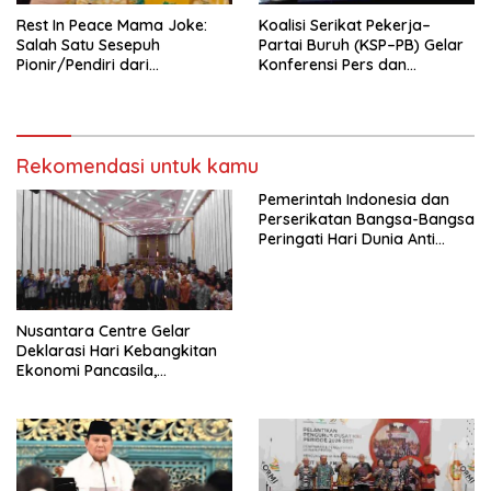
Rest In Peace Mama Joke:
Koalisi Serikat Pekerja–
Salah Satu Sesepuh
Partai Buruh (KSP–PB) Gelar
Pionir/Pendiri dari
Konferensi Pers dan
terbentuknya Gereja
Sarasehan: Menuntaskan
Protestan Soteria di
Perjuangan Koalisi Serikat
Indonesia Jemaat Pancaran
Pekerja–Partai Buruh untuk
Kasih Allah.
RUU Ketenagakerjaan Baru.
Rekomendasi untuk kamu
Pemerintah Indonesia dan
Perserikatan Bangsa-Bangsa
Peringati Hari Dunia Anti
Perdagangan Orang 2026
dengan Komitmen Baru
untuk Memberantas
Perdagangan Orang di Era
Nusantara Centre Gelar
Digital
Deklarasi Hari Kebangkitan
Ekonomi Pancasila,
Peluncuran Buku Soemitro
Djojohadikusumo Anti
Penjajahan (Pergolakan
Ekonomi Politik Indonesia) &
Simposium Nasional “Urgensi
Undang-Undang