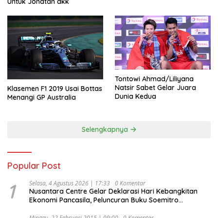
Untuk Jonatan dkk
Tontowi Ahmad/Liliyana
Natsir Sabet Gelar Juara
Klasemen F1 2019 Usai Bottas
Dunia Kedua
Menangi GP Australia
Selengkapnya
Popular Post
1
Selasa, 4 Agustus 2026 | 17:33
0 Komentar
Nusantara Centre Gelar Deklarasi Hari Kebangkitan
Ekonomi Pancasila, Peluncuran Buku Soemitro
Djojohadikusumo Anti Penjajahan (Pergolakan
Ekonomi Politik Indonesia) & Simposium Nasional
Minggu, 22 Februari 2015 | 09:00
0 Komentar