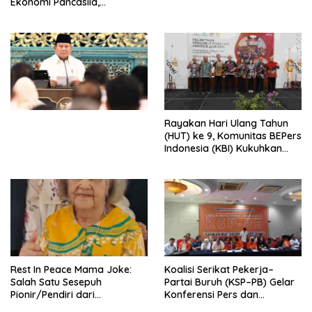
Ekonomi Pancasila,
Peluncuran Buku Soemitro
Djojohadikusumo Anti
Penjajahan (Pergolakan
Ekonomi Politik Indonesia) &
Simposium Nasional “Urgensi
Undang-Undang
Perekonomian Nasional dan
Kesejahteraan Sosial dalam
Menata Bangsa Menuju
Rayakan Hari Ulang Tahun
Indonesia Emas 2045”,
(HUT) ke 9, Komunitas BEPers
Indonesia (KBI) Kukuhkan
Pengurus Hasil Musyawarah
Nasional (Munas) Pertama,
Tema: “Penguatan dan
Pengembangan Organisasi
KBI yang Berbasis Riset di
seluruh Indonesia dan
Mancanegara”.
Rest In Peace Mama Joke:
Koalisi Serikat Pekerja–
Salah Satu Sesepuh
Partai Buruh (KSP–PB) Gelar
Pionir/Pendiri dari
Konferensi Pers dan
terbentuknya Gereja
Sarasehan: Menuntaskan