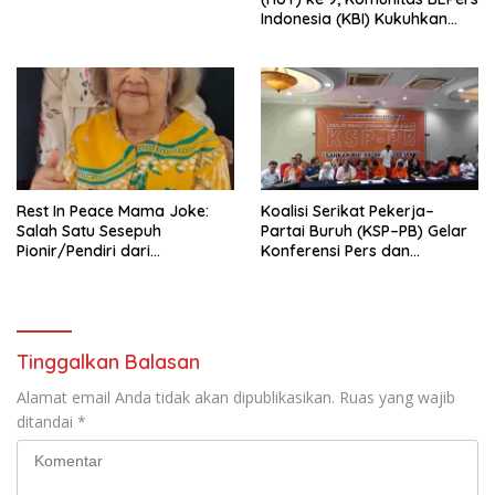
Indonesia (KBI) Kukuhkan
Pengurus Hasil Musyawarah
Nasional (Munas) Pertama,
Tema: “Penguatan dan
Pengembangan Organisasi
KBI yang Berbasis Riset di
seluruh Indonesia dan
Mancanegara”.
Rest In Peace Mama Joke:
Koalisi Serikat Pekerja–
Salah Satu Sesepuh
Partai Buruh (KSP–PB) Gelar
Pionir/Pendiri dari
Konferensi Pers dan
terbentuknya Gereja
Sarasehan: Menuntaskan
Protestan Soteria di
Perjuangan Koalisi Serikat
Indonesia Jemaat Pancaran
Pekerja–Partai Buruh untuk
Kasih Allah.
RUU Ketenagakerjaan Baru.
Tinggalkan Balasan
Alamat email Anda tidak akan dipublikasikan.
Ruas yang wajib
ditandai
*