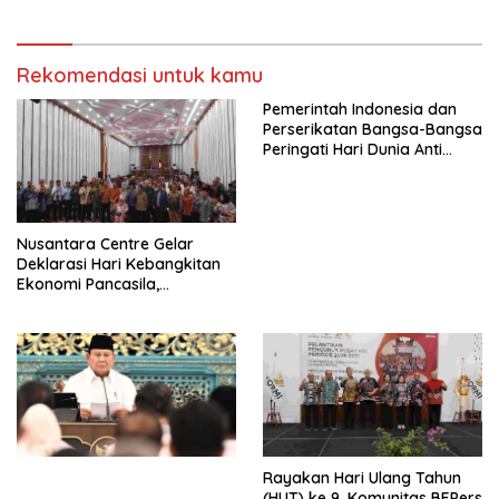
Protestan Soteria di
Perjuangan Koalisi Serikat
Indonesia Jemaat Pancaran
Pekerja–Partai Buruh untuk
Kasih Allah.
RUU Ketenagakerjaan Baru.
Rekomendasi untuk kamu
Pemerintah Indonesia dan
Perserikatan Bangsa-Bangsa
Peringati Hari Dunia Anti
Perdagangan Orang 2026
dengan Komitmen Baru
untuk Memberantas
Perdagangan Orang di Era
Nusantara Centre Gelar
Digital
Deklarasi Hari Kebangkitan
Ekonomi Pancasila,
Peluncuran Buku Soemitro
Djojohadikusumo Anti
Penjajahan (Pergolakan
Ekonomi Politik Indonesia) &
Simposium Nasional “Urgensi
Undang-Undang
Perekonomian Nasional dan
Kesejahteraan Sosial dalam
Menata Bangsa Menuju
Rayakan Hari Ulang Tahun
Indonesia Emas 2045”,
(HUT) ke 9, Komunitas BEPers