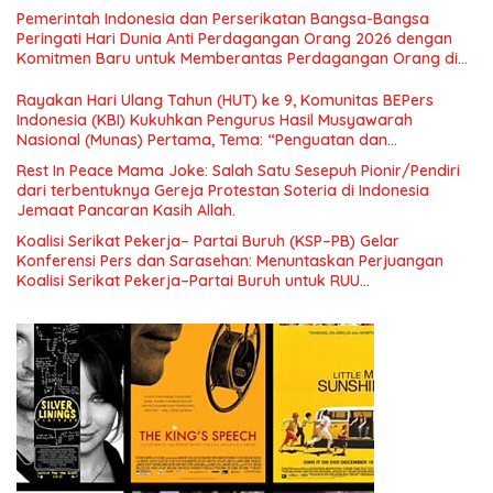
Simposium Nasional “Urgensi Undang-Undang Perekonomian
Pemerintah Indonesia dan Perserikatan Bangsa-Bangsa
Nasional dan Kesejahteraan Sosial dalam Menata Bangsa
Peringati Hari Dunia Anti Perdagangan Orang 2026 dengan
Menuju Indonesia Emas 2045”,
Komitmen Baru untuk Memberantas Perdagangan Orang di
Era Digital
Rayakan Hari Ulang Tahun (HUT) ke 9, Komunitas BEPers
Indonesia (KBI) Kukuhkan Pengurus Hasil Musyawarah
Nasional (Munas) Pertama, Tema: “Penguatan dan
Pengembangan Organisasi KBI yang Berbasis Riset di seluruh
Rest In Peace Mama Joke: Salah Satu Sesepuh Pionir/Pendiri
Indonesia dan Mancanegara”.
dari terbentuknya Gereja Protestan Soteria di Indonesia
Jemaat Pancaran Kasih Allah.
Koalisi Serikat Pekerja– Partai Buruh (KSP–PB) Gelar
Konferensi Pers dan Sarasehan: Menuntaskan Perjuangan
Koalisi Serikat Pekerja–Partai Buruh untuk RUU
Ketenagakerjaan Baru.