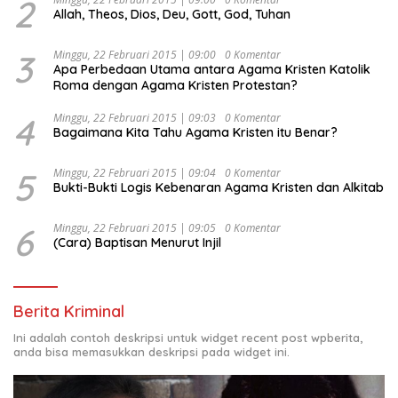
2
Allah, Theos, Dios, Deu, Gott, God, Tuhan
“Urgensi Undang-Undang Perekonomian Nasional dan
Kesejahteraan Sosial dalam Menata Bangsa Menuju
Indonesia Emas 2045”,
3
Minggu, 22 Februari 2015 | 09:00
0 Komentar
Apa Perbedaan Utama antara Agama Kristen Katolik
Roma dengan Agama Kristen Protestan?
4
Minggu, 22 Februari 2015 | 09:03
0 Komentar
Bagaimana Kita Tahu Agama Kristen itu Benar?
5
Minggu, 22 Februari 2015 | 09:04
0 Komentar
Bukti-Bukti Logis Kebenaran Agama Kristen dan Alkitab
6
Minggu, 22 Februari 2015 | 09:05
0 Komentar
(Cara) Baptisan Menurut Injil
Berita Kriminal
Ini adalah contoh deskripsi untuk widget recent post wpberita,
anda bisa memasukkan deskripsi pada widget ini.