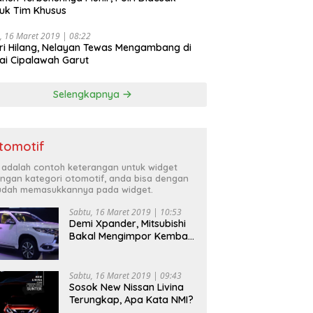
uk Tim Khusus
, 16 Maret 2019 | 08:22
ri Hilang, Nelayan Tewas Mengambang di
ai Cipalawah Garut
Selengkapnya
tomotif
i adalah contoh keterangan untuk widget
ngan kategori otomotif, anda bisa dengan
dah memasukkannya pada widget.
Sabtu, 16 Maret 2019 | 10:53
Demi Xpander, Mitsubishi
Bakal Mengimpor Kembali
Pajero Sport
Sabtu, 16 Maret 2019 | 09:43
Sosok New Nissan Livina
Terungkap, Apa Kata NMI?