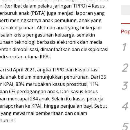
i (terlibat dalam pelaku jaringan TPPO) 4 Kasus.
erburuk anak (PBTA) juga menjadi laporan yang
perti meningkatnya anak pemulung, anak yang
n anak dijalanan, ART dan anak yang bekerja di
Pop
asalah krisis pengasuhan keluarga, semakin
unaan teknologi berbasis elektronik dan media
1
entan dimobilisasi, dimanfaatkan dan dieksploitasi
adi sorotan utama KPAI.
2
uari sd April 2021, angka TPPO dan Eksploitasi
pada anak belum menunjukkan penurunan. Dari 35
3
r KPAI, 83% merupakan kasus prostitusi, 11%
 dan 6% perdagangan anak. Dari kasus-kasus
an mencapai 234 anak. Selain itu kasus pekerja
4
terlaporkan ke KPAI, hingga penjualan bayi. Sebut
s yang mewarnai pemberitaan dan dalam
un ini :
5