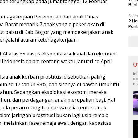
edan terungkap pada Jumat tanggal 12 Februari
Bent
Sabtu
enagakerjaan Perempuan dan anak Dinas
2 Ha
a Barat menarik 7 anak yang dipekerjakan di
Pant
ut palsu di Kab Bogor yang mempekerjakan anak
menyalahi aturan ketenagakerjaan.
AI atas 35 kasus eksploitasi seksual dan ekonomi
i Indonesia dalam rentang waktu Januari sd April
O
In
Usia anak korban prostitusi disebutkan paling
de
mu
hun sd 17 tahun 98%, dan sisanya di bawah umur itu
 tahun. Sedangkan eksploitasi ekonomi mereka
 tahun, dan perdagangan anak merupakan bayi. Hal
 pada peran orang tua bahwa usia rentan anak
alam jaringan prostitusi bukan lagi usia remaja
n, melainkan fase remaja awal, dengan kapasitas
.