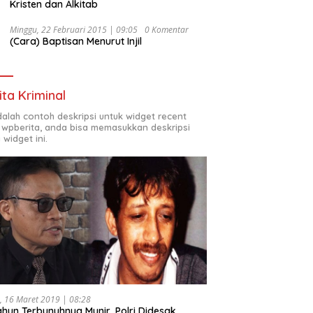
Kristen dan Alkitab
Minggu, 22 Februari 2015 | 09:05
0 Komentar
(Cara) Baptisan Menurut Injil
ita Kriminal
adalah contoh deskripsi untuk widget recent
 wpberita, anda bisa memasukkan deskripsi
 widget ini.
, 16 Maret 2019 | 08:28
ahun Terbunuhnya Munir, Polri Didesak