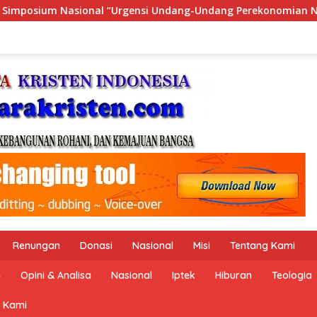
ang Perekonomian Nasional dan Kesejahteraan Sosial dalam Men
Renungan
Donasi
Nasional
Misi
Tentang Kami
n
Opini & Analisa
Nasional
Iptek
Hiburan
Teologia
 Kami