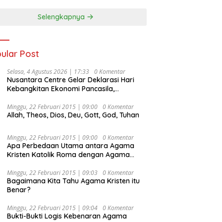
Selengkapnya
ular Post
Selasa, 4 Agustus 2026 | 17:33
0 Komentar
Nusantara Centre Gelar Deklarasi Hari
Kebangkitan Ekonomi Pancasila,
Peluncuran Buku Soemitro
Djojohadikusumo Anti Penjajahan
Minggu, 22 Februari 2015 | 09:00
0 Komentar
Allah, Theos, Dios, Deu, Gott, God, Tuhan
(Pergolakan Ekonomi Politik Indonesia) &
Simposium Nasional “Urgensi Undang-
Undang Perekonomian Nasional dan
Minggu, 22 Februari 2015 | 09:00
0 Komentar
Kesejahteraan Sosial dalam Menata
Apa Perbedaan Utama antara Agama
Bangsa Menuju Indonesia Emas 2045”,
Kristen Katolik Roma dengan Agama
Kristen Protestan?
Minggu, 22 Februari 2015 | 09:03
0 Komentar
Bagaimana Kita Tahu Agama Kristen itu
Benar?
Minggu, 22 Februari 2015 | 09:04
0 Komentar
Bukti-Bukti Logis Kebenaran Agama