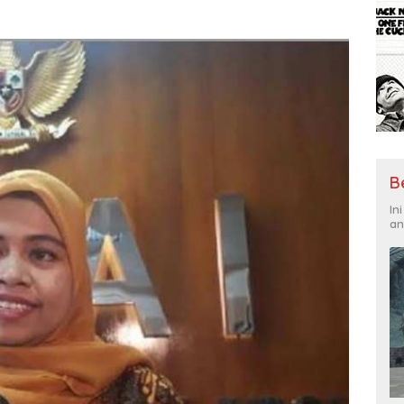
B
In
an