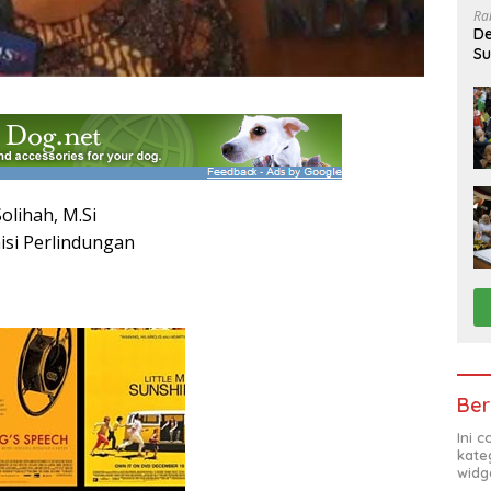
Ra
De
Su
Sa
Solihah, M.Si
si Perlindungan
Ber
Ini 
kate
widg