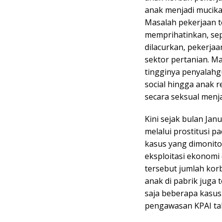
anak menjadi mucikar
Masalah pekerjaan t
memprihatinkan, se
dilacurkan, pekerjaa
sektor pertanian. M
tingginya penyalahg
social hingga anak r
secara seksual menj
Kini sejak bulan Jan
melalui prostitusi 
kasus yang dimonito
eksploitasi ekonomi
tersebut jumlah korb
anak di pabrik juga 
saja beberapa kasu
pengawasan KPAI tah