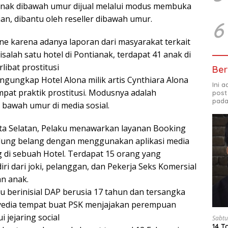
anak dibawah umur dijual melalui modus membuka
an, dibantu oleh reseller dibawah umur.
6
ine karena adanya laporan dari masyarakat terkait
isalah satu hotel di Pontianak, terdapat 41 anak di
ibat prostitusi
Ber
ngungkap Hotel Alona milik artis Cynthiara Alona
Ini 
mpat praktik prostitusi. Modusnya adalah
post
pada
bawah umur di media sosial.
rta Selatan, Pelaku menawarkan layanan Booking
hidung belang dengan menggunakan aplikasi media
g di sebuah Hotel. Terdapat 15 orang yang
ri dari joki, pelanggan, dan Pekerja Seks Komersial
an anak.
u berinisial DAP berusia 17 tahun dan tersangka
nyedia tempat buat PSK menjajakan perempuan
 jejaring social
Sabtu
14 T