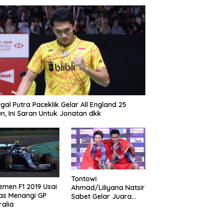
gal Putra Paceklik Gelar All England 25
n, Ini Saran Untuk Jonatan dkk
Tontowi
emen F1 2019 Usai
Ahmad/Liliyana Natsir
as Menangi GP
Sabet Gelar Juara
ralia
Dunia Kedua