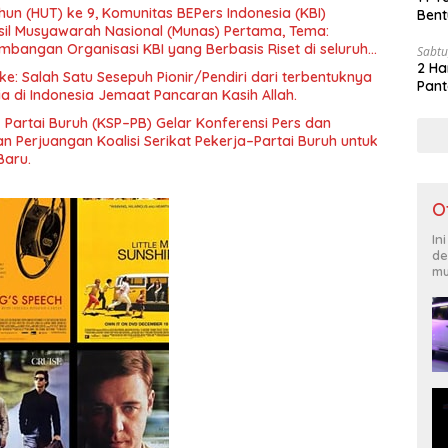
un (HUT) ke 9, Komunitas BEPers Indonesia (KBI)
Bent
il Musyawarah Nasional (Munas) Pertama, Tema:
bangan Organisasi KBI yang Berbasis Riset di seluruh
Sabtu
gara”.
2 Ha
e: Salah Satu Sesepuh Pionir/Pendiri dari terbentuknya
Pant
ia di Indonesia Jemaat Pancaran Kasih Allah.
– Partai Buruh (KSP–PB) Gelar Konferensi Pers dan
 Perjuangan Koalisi Serikat Pekerja–Partai Buruh untuk
Baru.
O
In
de
mu