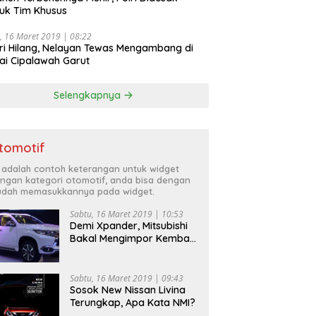
uk Tim Khusus
, 16 Maret 2019 | 08:22
ri Hilang, Nelayan Tewas Mengambang di
ai Cipalawah Garut
Selengkapnya
tomotif
i adalah contoh keterangan untuk widget
ngan kategori otomotif, anda bisa dengan
dah memasukkannya pada widget.
Sabtu, 16 Maret 2019 | 10:53
Demi Xpander, Mitsubishi
Bakal Mengimpor Kembali
Pajero Sport
Sabtu, 16 Maret 2019 | 09:43
Sosok New Nissan Livina
Terungkap, Apa Kata NMI?