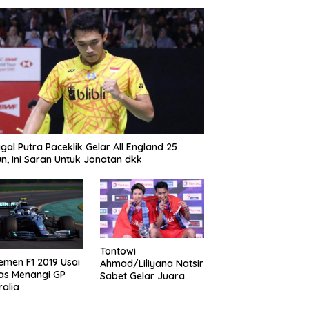
gal Putra Paceklik Gelar All England 25
n, Ini Saran Untuk Jonatan dkk
Tontowi
emen F1 2019 Usai
Ahmad/Liliyana Natsir
as Menangi GP
Sabet Gelar Juara
ralia
Dunia Kedua