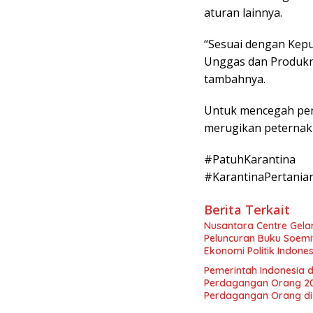
aturan lainnya.
“Sesuai dengan Kepu
Unggas dan Produkn
tambahnya.
Untuk mencegah peny
merugikan peternak
#PatuhKarantina
#KarantinaPertani
Berita Terkait
Nusantara Centre Gelar
Peluncuran Buku Soemi
Ekonomi Politik Indon
Perekonomian Nasional
Pemerintah Indonesia d
Indonesia Emas 2045”,
Perdagangan Orang 2
Perdagangan Orang di 