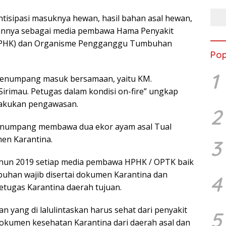
ntisipasi masuknya hewan, hasil bahan asal hewan,
nnya sebagai media pembawa Hama Penyakit
HPHK) dan Organisme Pengganggu Tumbuhan
Pop
1
l penumpang masuk bersamaan, yaitu KM.
Sirimau. Petugas dalam kondisi on-fire” ungkap
melakukan pengawasan.
2
 penumpang membawa dua ekor ayam asal Tual
men Karantina.
3
ahun 2019 setiap media pembawa HPHK / OPTK baik
han wajib disertai dokumen Karantina dan
4
etugas Karantina daerah tujuan.
 yang di lalulintaskan harus sehat dari penyakit
5
okumen kesehatan Karantina dari daerah asal dan