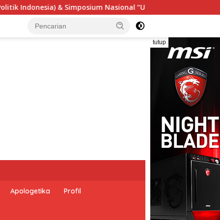
gensi Undang-Undang Perekonomian Nasional dan Kesejahteraan 
tutup
Apologetika
Profil