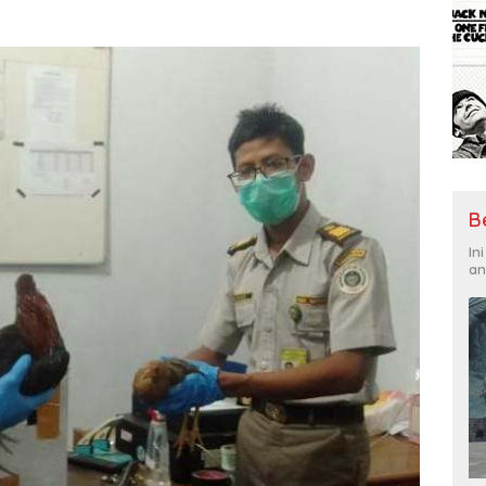
B
In
an