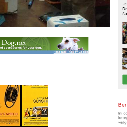
Ra
De
Su
Sa
Ber
Ini 
kate
widg