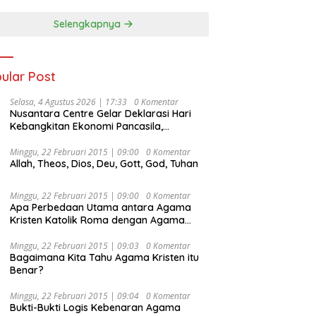
Selengkapnya
ular Post
Selasa, 4 Agustus 2026 | 17:33
0 Komentar
Nusantara Centre Gelar Deklarasi Hari
Kebangkitan Ekonomi Pancasila,
Peluncuran Buku Soemitro
Djojohadikusumo Anti Penjajahan
Minggu, 22 Februari 2015 | 09:00
0 Komentar
Allah, Theos, Dios, Deu, Gott, God, Tuhan
(Pergolakan Ekonomi Politik Indonesia) &
Simposium Nasional “Urgensi Undang-
Undang Perekonomian Nasional dan
Minggu, 22 Februari 2015 | 09:00
0 Komentar
Kesejahteraan Sosial dalam Menata
Apa Perbedaan Utama antara Agama
Bangsa Menuju Indonesia Emas 2045”,
Kristen Katolik Roma dengan Agama
Kristen Protestan?
Minggu, 22 Februari 2015 | 09:03
0 Komentar
Bagaimana Kita Tahu Agama Kristen itu
Benar?
Minggu, 22 Februari 2015 | 09:04
0 Komentar
Bukti-Bukti Logis Kebenaran Agama