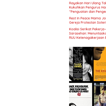
Rayakan Hari Ulang Tah
Kukuhkan Pengurus Has
“Penguatan dan Pengem
Indonesia dan Mancane
Rest In Peace Mama Jok
Gereja Protestan Soter
Koalisi Serikat Pekerja
Sarasehan: Menuntaskan
RUU Ketenagakerjaan 