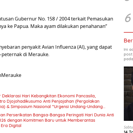
6
tusan Gubernur No. 158 / 2004 terkait Pemasukan
ya ke Papua. Maka ayam dilakukan penahanan”
Ber
ebaran penyakit Avian Influenza (AI), yang dapat
Ini 
-peternak di Merauke.
post
pada
anMerauke
 Deklarasi Hari Kebangkitan Ekonomi Pancasila,
tro Djojohadikusumo Anti Penjajahan (Pergolakan
esia) & Simposium Nasional “Urgensi Undang-Undang
 dan Kesejahteraan Sosial dalam Menata Bangsa Menuju
an Perserikatan Bangsa-Bangsa Peringati Hari Dunia Anti
026 dengan Komitmen Baru untuk Memberantas
Era Digital
Sabtu
14 T