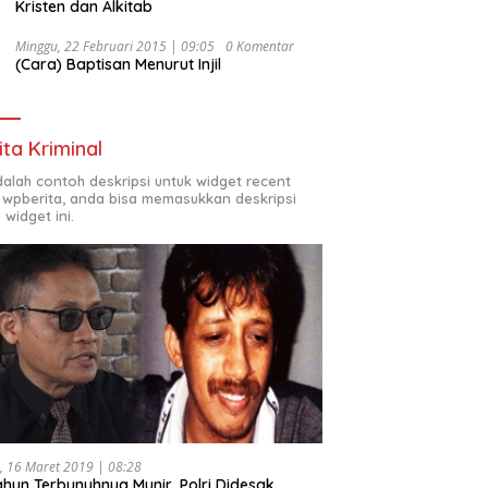
Kristen dan Alkitab
Minggu, 22 Februari 2015 | 09:05
0 Komentar
(Cara) Baptisan Menurut Injil
ita Kriminal
adalah contoh deskripsi untuk widget recent
 wpberita, anda bisa memasukkan deskripsi
 widget ini.
, 16 Maret 2019 | 08:28
ahun Terbunuhnya Munir, Polri Didesak