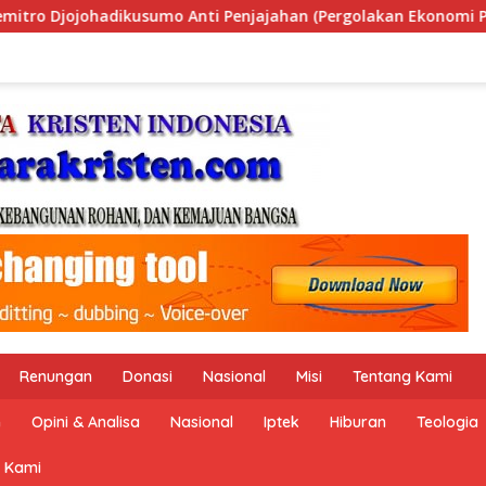
golakan Ekonomi Politik Indonesia) & Simposium Nasional “Ur
Renungan
Donasi
Nasional
Misi
Tentang Kami
n
Opini & Analisa
Nasional
Iptek
Hiburan
Teologia
 Kami