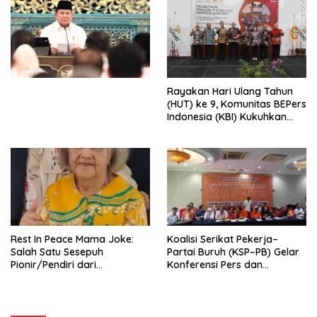
Penjajahan (Pergolakan
Ekonomi Politik Indonesia) &
Simposium Nasional “Urgensi
Undang-Undang
Perekonomian Nasional dan
Kesejahteraan Sosial dalam
Menata Bangsa Menuju
Rayakan Hari Ulang Tahun
Indonesia Emas 2045”,
(HUT) ke 9, Komunitas BEPers
Indonesia (KBI) Kukuhkan
Pengurus Hasil Musyawarah
Nasional (Munas) Pertama,
Tema: “Penguatan dan
Pengembangan Organisasi
KBI yang Berbasis Riset di
seluruh Indonesia dan
Mancanegara”.
Rest In Peace Mama Joke:
Koalisi Serikat Pekerja–
Salah Satu Sesepuh
Partai Buruh (KSP–PB) Gelar
Pionir/Pendiri dari
Konferensi Pers dan
terbentuknya Gereja
Sarasehan: Menuntaskan
Protestan Soteria di
Perjuangan Koalisi Serikat
Indonesia Jemaat Pancaran
Pekerja–Partai Buruh untuk
Kasih Allah.
RUU Ketenagakerjaan Baru.