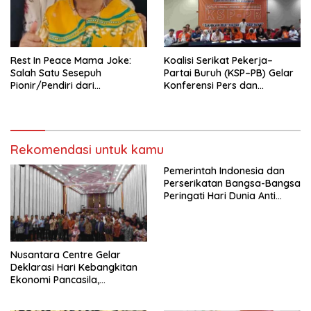
KBI yang Berbasis Riset di
seluruh Indonesia dan
Mancanegara”.
Rest In Peace Mama Joke:
Koalisi Serikat Pekerja–
Salah Satu Sesepuh
Partai Buruh (KSP–PB) Gelar
Pionir/Pendiri dari
Konferensi Pers dan
terbentuknya Gereja
Sarasehan: Menuntaskan
Protestan Soteria di
Perjuangan Koalisi Serikat
Indonesia Jemaat Pancaran
Pekerja–Partai Buruh untuk
Kasih Allah.
RUU Ketenagakerjaan Baru.
Rekomendasi untuk kamu
Pemerintah Indonesia dan
Perserikatan Bangsa-Bangsa
Peringati Hari Dunia Anti
Perdagangan Orang 2026
dengan Komitmen Baru
untuk Memberantas
Perdagangan Orang di Era
Nusantara Centre Gelar
Digital
Deklarasi Hari Kebangkitan
Ekonomi Pancasila,
Peluncuran Buku Soemitro
Djojohadikusumo Anti