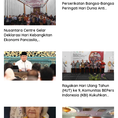
Perserikatan Bangsa-Bangsa
Peringati Hari Dunia Anti
Perdagangan Orang 2026
dengan Komitmen Baru
untuk Memberantas
Perdagangan Orang di Era
Nusantara Centre Gelar
Digital
Deklarasi Hari Kebangkitan
Ekonomi Pancasila,
Peluncuran Buku Soemitro
Djojohadikusumo Anti
Penjajahan (Pergolakan
Ekonomi Politik Indonesia) &
Simposium Nasional “Urgensi
Undang-Undang
Perekonomian Nasional dan
Kesejahteraan Sosial dalam
Menata Bangsa Menuju
Rayakan Hari Ulang Tahun
Indonesia Emas 2045”,
(HUT) ke 9, Komunitas BEPers
Indonesia (KBI) Kukuhkan
Pengurus Hasil Musyawarah
Nasional (Munas) Pertama,
Tema: “Penguatan dan
Pengembangan Organisasi