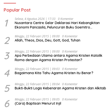
Popular Post
1
Selasa, 4 Agustus 2026 | 17:33
0 Komentar
Nusantara Centre Gelar Deklarasi Hari Kebangkitan
Ekonomi Pancasila, Peluncuran Buku Soemitro
Djojohadikusumo Anti Penjajahan (Pergolakan
Ekonomi Politik Indonesia) & Simposium Nasional
2
Minggu, 22 Februari 2015 | 09:00
0 Komentar
Allah, Theos, Dios, Deu, Gott, God, Tuhan
“Urgensi Undang-Undang Perekonomian Nasional dan
Kesejahteraan Sosial dalam Menata Bangsa Menuju
Indonesia Emas 2045”,
3
Minggu, 22 Februari 2015 | 09:00
0 Komentar
Apa Perbedaan Utama antara Agama Kristen Katolik
Roma dengan Agama Kristen Protestan?
4
Minggu, 22 Februari 2015 | 09:03
0 Komentar
Bagaimana Kita Tahu Agama Kristen itu Benar?
5
Minggu, 22 Februari 2015 | 09:04
0 Komentar
Bukti-Bukti Logis Kebenaran Agama Kristen dan Alkitab
6
Minggu, 22 Februari 2015 | 09:05
0 Komentar
(Cara) Baptisan Menurut Injil