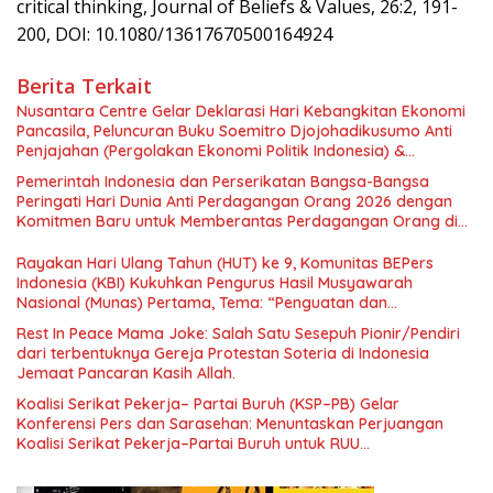
critical thinking, Journal of Beliefs & Values, 26:2, 191-
200, DOI: 10.1080/13617670500164924
Berita Terkait
Nusantara Centre Gelar Deklarasi Hari Kebangkitan Ekonomi
Pancasila, Peluncuran Buku Soemitro Djojohadikusumo Anti
Penjajahan (Pergolakan Ekonomi Politik Indonesia) &
Simposium Nasional “Urgensi Undang-Undang Perekonomian
Pemerintah Indonesia dan Perserikatan Bangsa-Bangsa
Nasional dan Kesejahteraan Sosial dalam Menata Bangsa
Peringati Hari Dunia Anti Perdagangan Orang 2026 dengan
Menuju Indonesia Emas 2045”,
Komitmen Baru untuk Memberantas Perdagangan Orang di
Era Digital
Rayakan Hari Ulang Tahun (HUT) ke 9, Komunitas BEPers
Indonesia (KBI) Kukuhkan Pengurus Hasil Musyawarah
Nasional (Munas) Pertama, Tema: “Penguatan dan
Pengembangan Organisasi KBI yang Berbasis Riset di seluruh
Rest In Peace Mama Joke: Salah Satu Sesepuh Pionir/Pendiri
Indonesia dan Mancanegara”.
dari terbentuknya Gereja Protestan Soteria di Indonesia
Jemaat Pancaran Kasih Allah.
Koalisi Serikat Pekerja– Partai Buruh (KSP–PB) Gelar
Konferensi Pers dan Sarasehan: Menuntaskan Perjuangan
Koalisi Serikat Pekerja–Partai Buruh untuk RUU
Ketenagakerjaan Baru.