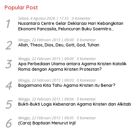
Popular Post
1
Selasa, 4 Agustus 2026 | 17:33
0 Komentar
Nusantara Centre Gelar Deklarasi Hari Kebangkitan
Ekonomi Pancasila, Peluncuran Buku Soemitro
Djojohadikusumo Anti Penjajahan (Pergolakan
Ekonomi Politik Indonesia) & Simposium Nasional
2
Minggu, 22 Februari 2015 | 09:00
0 Komentar
Allah, Theos, Dios, Deu, Gott, God, Tuhan
“Urgensi Undang-Undang Perekonomian Nasional dan
Kesejahteraan Sosial dalam Menata Bangsa Menuju
Indonesia Emas 2045”,
3
Minggu, 22 Februari 2015 | 09:00
0 Komentar
Apa Perbedaan Utama antara Agama Kristen Katolik
Roma dengan Agama Kristen Protestan?
4
Minggu, 22 Februari 2015 | 09:03
0 Komentar
Bagaimana Kita Tahu Agama Kristen itu Benar?
5
Minggu, 22 Februari 2015 | 09:04
0 Komentar
Bukti-Bukti Logis Kebenaran Agama Kristen dan Alkitab
6
Minggu, 22 Februari 2015 | 09:05
0 Komentar
(Cara) Baptisan Menurut Injil