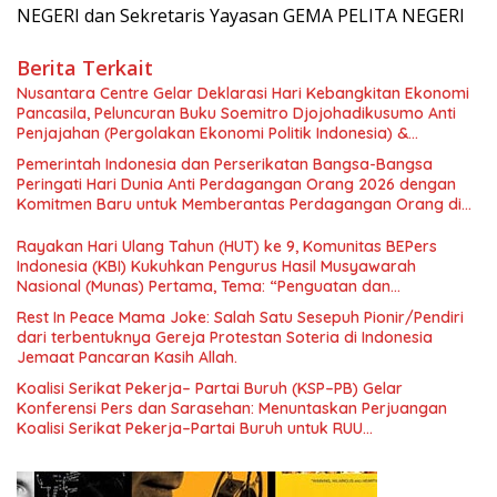
NEGERI dan Sekretaris Yayasan GEMA PELITA NEGERI
Berita Terkait
Nusantara Centre Gelar Deklarasi Hari Kebangkitan Ekonomi
Pancasila, Peluncuran Buku Soemitro Djojohadikusumo Anti
Penjajahan (Pergolakan Ekonomi Politik Indonesia) &
Simposium Nasional “Urgensi Undang-Undang Perekonomian
Pemerintah Indonesia dan Perserikatan Bangsa-Bangsa
Nasional dan Kesejahteraan Sosial dalam Menata Bangsa
Peringati Hari Dunia Anti Perdagangan Orang 2026 dengan
Menuju Indonesia Emas 2045”,
Komitmen Baru untuk Memberantas Perdagangan Orang di
Era Digital
Rayakan Hari Ulang Tahun (HUT) ke 9, Komunitas BEPers
Indonesia (KBI) Kukuhkan Pengurus Hasil Musyawarah
Nasional (Munas) Pertama, Tema: “Penguatan dan
Pengembangan Organisasi KBI yang Berbasis Riset di seluruh
Rest In Peace Mama Joke: Salah Satu Sesepuh Pionir/Pendiri
Indonesia dan Mancanegara”.
dari terbentuknya Gereja Protestan Soteria di Indonesia
Jemaat Pancaran Kasih Allah.
Koalisi Serikat Pekerja– Partai Buruh (KSP–PB) Gelar
Konferensi Pers dan Sarasehan: Menuntaskan Perjuangan
Koalisi Serikat Pekerja–Partai Buruh untuk RUU
Ketenagakerjaan Baru.