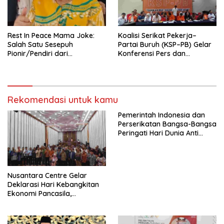
seluruh Indonesia dan
Mancanegara”.
Rest In Peace Mama Joke:
Koalisi Serikat Pekerja–
Salah Satu Sesepuh
Partai Buruh (KSP–PB) Gelar
Pionir/Pendiri dari
Konferensi Pers dan
terbentuknya Gereja
Sarasehan: Menuntaskan
Protestan Soteria di
Perjuangan Koalisi Serikat
Indonesia Jemaat Pancaran
Pekerja–Partai Buruh untuk
Kasih Allah.
RUU Ketenagakerjaan Baru.
Rekomendasi untuk kamu
Pemerintah Indonesia dan
Perserikatan Bangsa-Bangsa
Peringati Hari Dunia Anti
Perdagangan Orang 2026
dengan Komitmen Baru
untuk Memberantas
Perdagangan Orang di Era
Nusantara Centre Gelar
Digital
Deklarasi Hari Kebangkitan
Ekonomi Pancasila,
Peluncuran Buku Soemitro
Djojohadikusumo Anti
Penjajahan (Pergolakan