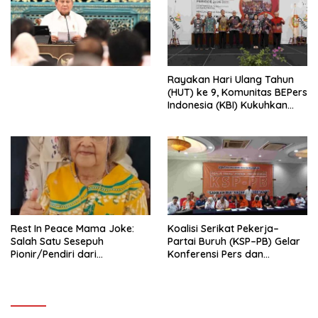
Ekonomi Politik Indonesia) &
Simposium Nasional “Urgensi
Undang-Undang
Perekonomian Nasional dan
Kesejahteraan Sosial dalam
Menata Bangsa Menuju
Rayakan Hari Ulang Tahun
Indonesia Emas 2045”,
(HUT) ke 9, Komunitas BEPers
Indonesia (KBI) Kukuhkan
Pengurus Hasil Musyawarah
Nasional (Munas) Pertama,
Tema: “Penguatan dan
Pengembangan Organisasi
KBI yang Berbasis Riset di
seluruh Indonesia dan
Mancanegara”.
Rest In Peace Mama Joke:
Koalisi Serikat Pekerja–
Salah Satu Sesepuh
Partai Buruh (KSP–PB) Gelar
Pionir/Pendiri dari
Konferensi Pers dan
terbentuknya Gereja
Sarasehan: Menuntaskan
Protestan Soteria di
Perjuangan Koalisi Serikat
Indonesia Jemaat Pancaran
Pekerja–Partai Buruh untuk
Kasih Allah.
RUU Ketenagakerjaan Baru.