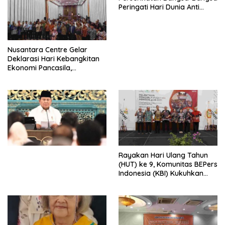
Peringati Hari Dunia Anti
Perdagangan Orang 2026
dengan Komitmen Baru
untuk Memberantas
Perdagangan Orang di Era
Nusantara Centre Gelar
Digital
Deklarasi Hari Kebangkitan
Ekonomi Pancasila,
Peluncuran Buku Soemitro
Djojohadikusumo Anti
Penjajahan (Pergolakan
Ekonomi Politik Indonesia) &
Simposium Nasional “Urgensi
Undang-Undang
Perekonomian Nasional dan
Kesejahteraan Sosial dalam
Menata Bangsa Menuju
Rayakan Hari Ulang Tahun
Indonesia Emas 2045”,
(HUT) ke 9, Komunitas BEPers
Indonesia (KBI) Kukuhkan
Pengurus Hasil Musyawarah
Nasional (Munas) Pertama,
Tema: “Penguatan dan
Pengembangan Organisasi
KBI yang Berbasis Riset di