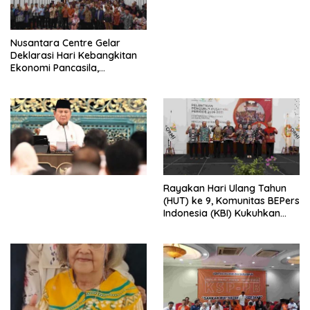
dengan Komitmen Baru
untuk Memberantas
Perdagangan Orang di Era
Nusantara Centre Gelar
Digital
Deklarasi Hari Kebangkitan
Ekonomi Pancasila,
Peluncuran Buku Soemitro
Djojohadikusumo Anti
Penjajahan (Pergolakan
Ekonomi Politik Indonesia) &
Simposium Nasional “Urgensi
Undang-Undang
Perekonomian Nasional dan
Kesejahteraan Sosial dalam
Menata Bangsa Menuju
Rayakan Hari Ulang Tahun
Indonesia Emas 2045”,
(HUT) ke 9, Komunitas BEPers
Indonesia (KBI) Kukuhkan
Pengurus Hasil Musyawarah
Nasional (Munas) Pertama,
Tema: “Penguatan dan
Pengembangan Organisasi
KBI yang Berbasis Riset di
seluruh Indonesia dan
Mancanegara”.