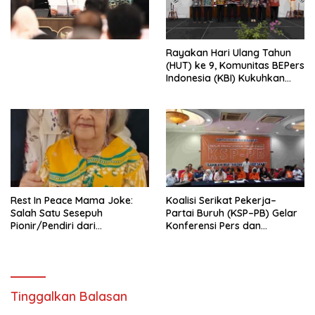
Undang-Undang
Perekonomian Nasional dan
Kesejahteraan Sosial dalam
Menata Bangsa Menuju
Rayakan Hari Ulang Tahun
Indonesia Emas 2045”,
(HUT) ke 9, Komunitas BEPers
Indonesia (KBI) Kukuhkan
Pengurus Hasil Musyawarah
Nasional (Munas) Pertama,
Tema: “Penguatan dan
Pengembangan Organisasi
KBI yang Berbasis Riset di
seluruh Indonesia dan
Mancanegara”.
Rest In Peace Mama Joke:
Koalisi Serikat Pekerja–
Salah Satu Sesepuh
Partai Buruh (KSP–PB) Gelar
Pionir/Pendiri dari
Konferensi Pers dan
terbentuknya Gereja
Sarasehan: Menuntaskan
Protestan Soteria di
Perjuangan Koalisi Serikat
Indonesia Jemaat Pancaran
Pekerja–Partai Buruh untuk
Kasih Allah.
RUU Ketenagakerjaan Baru.
Tinggalkan Balasan