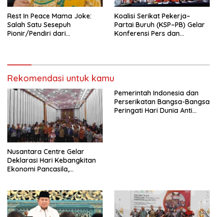
Rest In Peace Mama Joke:
Koalisi Serikat Pekerja–
Salah Satu Sesepuh
Partai Buruh (KSP–PB) Gelar
Pionir/Pendiri dari
Konferensi Pers dan
terbentuknya Gereja
Sarasehan: Menuntaskan
Protestan Soteria di
Perjuangan Koalisi Serikat
Indonesia Jemaat Pancaran
Pekerja–Partai Buruh untuk
Kasih Allah.
RUU Ketenagakerjaan Baru.
Rekomendasi untuk kamu
Pemerintah Indonesia dan
Perserikatan Bangsa-Bangsa
Peringati Hari Dunia Anti
Perdagangan Orang 2026
dengan Komitmen Baru
untuk Memberantas
Perdagangan Orang di Era
Nusantara Centre Gelar
Digital
Deklarasi Hari Kebangkitan
Ekonomi Pancasila,
Peluncuran Buku Soemitro
Djojohadikusumo Anti
Penjajahan (Pergolakan
Ekonomi Politik Indonesia) &
Simposium Nasional “Urgensi