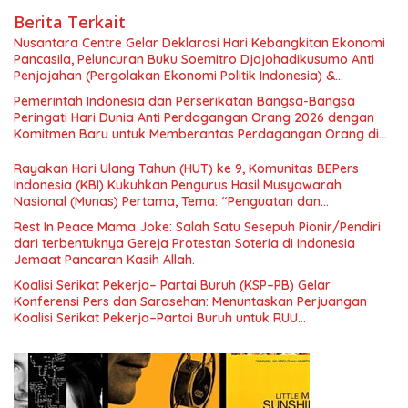
Berita Terkait
Nusantara Centre Gelar Deklarasi Hari Kebangkitan Ekonomi
Pancasila, Peluncuran Buku Soemitro Djojohadikusumo Anti
Penjajahan (Pergolakan Ekonomi Politik Indonesia) &
Simposium Nasional “Urgensi Undang-Undang Perekonomian
Pemerintah Indonesia dan Perserikatan Bangsa-Bangsa
Nasional dan Kesejahteraan Sosial dalam Menata Bangsa
Peringati Hari Dunia Anti Perdagangan Orang 2026 dengan
Menuju Indonesia Emas 2045”,
Komitmen Baru untuk Memberantas Perdagangan Orang di
Era Digital
Rayakan Hari Ulang Tahun (HUT) ke 9, Komunitas BEPers
Indonesia (KBI) Kukuhkan Pengurus Hasil Musyawarah
Nasional (Munas) Pertama, Tema: “Penguatan dan
Pengembangan Organisasi KBI yang Berbasis Riset di seluruh
Rest In Peace Mama Joke: Salah Satu Sesepuh Pionir/Pendiri
Indonesia dan Mancanegara”.
dari terbentuknya Gereja Protestan Soteria di Indonesia
Jemaat Pancaran Kasih Allah.
Koalisi Serikat Pekerja– Partai Buruh (KSP–PB) Gelar
Konferensi Pers dan Sarasehan: Menuntaskan Perjuangan
Koalisi Serikat Pekerja–Partai Buruh untuk RUU
Ketenagakerjaan Baru.