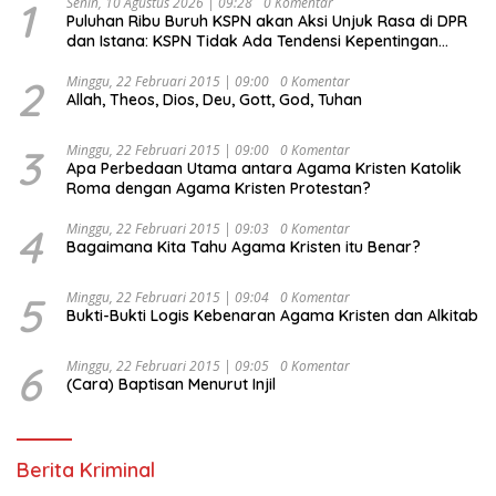
1
Senin, 10 Agustus 2026 | 09:28
0 Komentar
Puluhan Ribu Buruh KSPN akan Aksi Unjuk Rasa di DPR
dan Istana: KSPN Tidak Ada Tendensi Kepentingan
Politik dan Tidak Dikooptasi oleh Siapapun
2
Minggu, 22 Februari 2015 | 09:00
0 Komentar
Allah, Theos, Dios, Deu, Gott, God, Tuhan
3
Minggu, 22 Februari 2015 | 09:00
0 Komentar
Apa Perbedaan Utama antara Agama Kristen Katolik
Roma dengan Agama Kristen Protestan?
4
Minggu, 22 Februari 2015 | 09:03
0 Komentar
Bagaimana Kita Tahu Agama Kristen itu Benar?
5
Minggu, 22 Februari 2015 | 09:04
0 Komentar
Bukti-Bukti Logis Kebenaran Agama Kristen dan Alkitab
6
Minggu, 22 Februari 2015 | 09:05
0 Komentar
(Cara) Baptisan Menurut Injil
Berita Kriminal