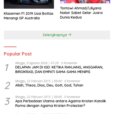
Tontowi Ahmad/Liliyana
Natsir Sabet Gelar Juara
Klasemen F1 2019 Usai Bottas
Dunia Kedua
Menangi GP Australia
Selengkapnya
Popular Post
1
Minggu, 9 Agustus 2026 | 07:20
0 Komentar
DELAPAN JAM DI IGD: KETIKA RANJANG, ANGGARAN,
BIROKRASI, DAN EMPATI SAMA-SAMA MENIPIS
2
Minggu, 22 Februari 2015 | 09:00
0 Komentar
Allah, Theos, Dios, Deu, Gott, God, Tuhan
3
Minggu, 22 Februari 2015 | 09:00
0 Komentar
Apa Perbedaan Utama antara Agama Kristen Katolik
Roma dengan Agama Kristen Protestan?