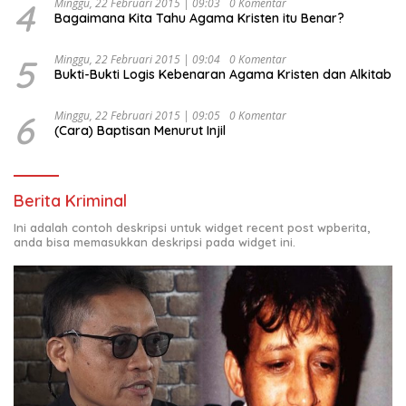
4
Minggu, 22 Februari 2015 | 09:03
0 Komentar
Bagaimana Kita Tahu Agama Kristen itu Benar?
5
Minggu, 22 Februari 2015 | 09:04
0 Komentar
Bukti-Bukti Logis Kebenaran Agama Kristen dan Alkitab
6
Minggu, 22 Februari 2015 | 09:05
0 Komentar
(Cara) Baptisan Menurut Injil
Berita Kriminal
Ini adalah contoh deskripsi untuk widget recent post wpberita,
anda bisa memasukkan deskripsi pada widget ini.