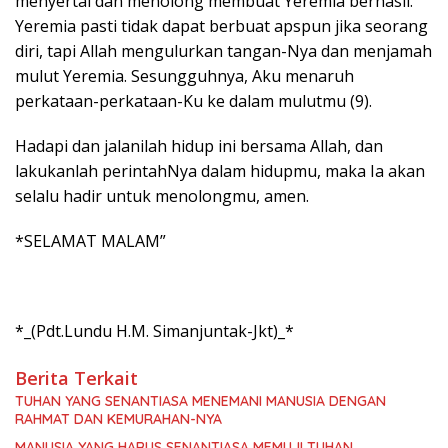
menyertai dan menolong membuat Yeremia berhasil.
Yeremia pasti tidak dapat berbuat apspun jika seorang
diri, tapi Allah mengulurkan tangan-Nya dan menjamah
mulut Yeremia. Sesungguhnya, Aku menaruh
perkataan-perkataan-Ku ke dalam mulutmu (9).
Hadapi dan jalanilah hidup ini bersama Allah, dan
lakukanlah perintahNya dalam hidupmu, maka Ia akan
selalu hadir untuk menolongmu, amen.
*SELAMAT MALAM”
*_(Pdt.Lundu H.M. Simanjuntak-Jkt)_*
Berita Terkait
TUHAN YANG SENANTIASA MENEMANI MANUSIA DENGAN
RAHMAT DAN KEMURAHAN-NYA
MANUSIA YANG HARUS SENANTIASA MEMUJI TUHAN