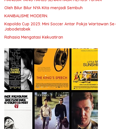
Oleh Bilur Bilur NYA Kita menjadi Sembuh
KANIBALISME MODERN.
Kapolda Cup 2023: Mini Soccer Antar Pokja Wartawan Se-
Jabodetabek
Rahasia Mengatasi Kekuatiran