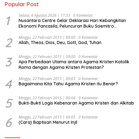
Popular Post
1
Selasa, 4 Agustus 2026 | 17:33
0 Komentar
Nusantara Centre Gelar Deklarasi Hari Kebangkitan
Ekonomi Pancasila, Peluncuran Buku Soemitro
Djojohadikusumo Anti Penjajahan (Pergolakan
Ekonomi Politik Indonesia) & Simposium Nasional
2
Minggu, 22 Februari 2015 | 09:00
0 Komentar
Allah, Theos, Dios, Deu, Gott, God, Tuhan
“Urgensi Undang-Undang Perekonomian Nasional dan
Kesejahteraan Sosial dalam Menata Bangsa Menuju
Indonesia Emas 2045”,
3
Minggu, 22 Februari 2015 | 09:00
0 Komentar
Apa Perbedaan Utama antara Agama Kristen Katolik
Roma dengan Agama Kristen Protestan?
4
Minggu, 22 Februari 2015 | 09:03
0 Komentar
Bagaimana Kita Tahu Agama Kristen itu Benar?
5
Minggu, 22 Februari 2015 | 09:04
0 Komentar
Bukti-Bukti Logis Kebenaran Agama Kristen dan Alkitab
6
Minggu, 22 Februari 2015 | 09:05
0 Komentar
(Cara) Baptisan Menurut Injil