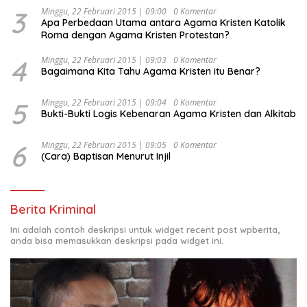
Indonesia Emas 2045”,
3
Minggu, 22 Februari 2015 | 09:00
0 Komentar
Apa Perbedaan Utama antara Agama Kristen Katolik
Roma dengan Agama Kristen Protestan?
4
Minggu, 22 Februari 2015 | 09:03
0 Komentar
Bagaimana Kita Tahu Agama Kristen itu Benar?
5
Minggu, 22 Februari 2015 | 09:04
0 Komentar
Bukti-Bukti Logis Kebenaran Agama Kristen dan Alkitab
6
Minggu, 22 Februari 2015 | 09:05
0 Komentar
(Cara) Baptisan Menurut Injil
Berita Kriminal
Ini adalah contoh deskripsi untuk widget recent post wpberita,
anda bisa memasukkan deskripsi pada widget ini.