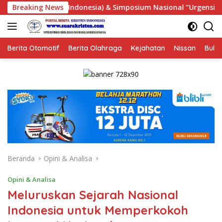
Langsung
osium Nasional “Urgensi Undang-Undang Perekonomian Nasional 
Breaking News
ke
konten
Berita Otomotif
Berita Olahraga
Kejahatan
Nissan
Bulut
Beranda
Opini & Analisa
Opini & Analisa
Meluruskan Sejarah Nasional
Indonesia untuk Memperkokoh