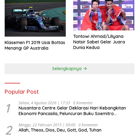
Tontowi Ahmad/Liliyana
Natsir Sabet Gelar Juara
Klasemen F1 2019 Usai Bottas
Dunia Kedua
Menangi GP Australia
Selengkapnya
Popular Post
1
Selasa, 4 Agustus 2026 | 17:33
0 Komentar
Nusantara Centre Gelar Deklarasi Hari Kebangkitan
Ekonomi Pancasila, Peluncuran Buku Soemitro
Djojohadikusumo Anti Penjajahan (Pergolakan
Ekonomi Politik Indonesia) & Simposium Nasional
2
Minggu, 22 Februari 2015 | 09:00
0 Komentar
Allah, Theos, Dios, Deu, Gott, God, Tuhan
“Urgensi Undang-Undang Perekonomian Nasional dan
Kesejahteraan Sosial dalam Menata Bangsa Menuju