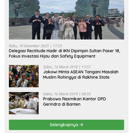
Rabu, 10 Desember 2025 | 17:33
Delegasi Rectitude Hadir di IKN Dipimpin Sultan Paser 18,
Fokus Investasi Hijau dan Safety Equipment
Sabtu, 16 Maret 2019 | 17:57
Jokowi Minta ASEAN Tangani Masalah
Muslim Rohingya di Rakhine State
Sabtu, 16 Maret 2019 | 08:55
Prabowo Resmikan Kantor DPD
Gerindra di Banten
Selengkapnya