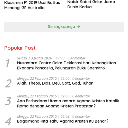
Natsir Sabet Gelar Juara
Klasemen F1 2019 Usai Bottas
Dunia Kedua
Menangi GP Australia
Selengkapnya
Popular Post
1
Selasa, 4 Agustus 2026 | 17:33
0 Komentar
Nusantara Centre Gelar Deklarasi Hari Kebangkitan
Ekonomi Pancasila, Peluncuran Buku Soemitro
Djojohadikusumo Anti Penjajahan (Pergolakan
Ekonomi Politik Indonesia) & Simposium Nasional
2
Minggu, 22 Februari 2015 | 09:00
0 Komentar
Allah, Theos, Dios, Deu, Gott, God, Tuhan
“Urgensi Undang-Undang Perekonomian Nasional dan
Kesejahteraan Sosial dalam Menata Bangsa Menuju
Indonesia Emas 2045”,
3
Minggu, 22 Februari 2015 | 09:00
0 Komentar
Apa Perbedaan Utama antara Agama Kristen Katolik
Roma dengan Agama Kristen Protestan?
4
Minggu, 22 Februari 2015 | 09:03
0 Komentar
Bagaimana Kita Tahu Agama Kristen itu Benar?