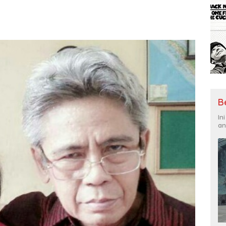
B
In
an