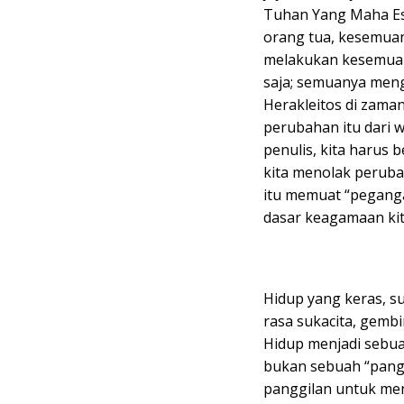
Tuhan Yang Maha Esa
orang tua, kesemua
melakukan kesemuanya
saja; semuanya men
Herakleitos di zama
perubahan itu dari 
penulis, kita harus 
kita menolak perubah
itu memuat “peganga
dasar keagamaan kita
Hidup yang keras, s
rasa sukacita, gembi
Hidup menjadi sebu
bukan sebuah “pangg
panggilan untuk men