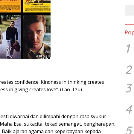
Pop
1
2
reates confidence. Kindness in thinking creates
3
ss in giving creates love”. (Lao-Tzu)
4
mesti diwarnai dan dilimpahi dengan rasa syukur
Maha Esa, sukacita, tekad semangat, pengharapan,
5
as. Baik ajaran agama dan kepercayaan kepada