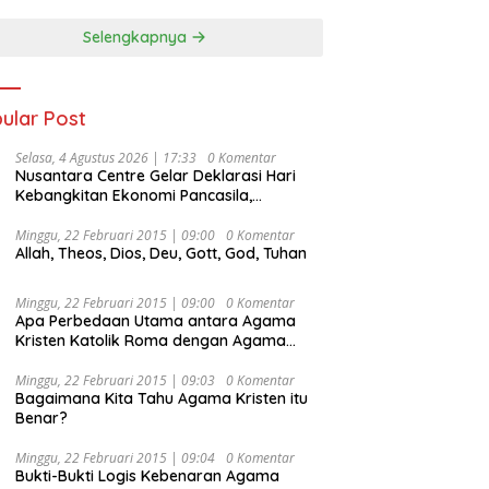
Selengkapnya
ular Post
Selasa, 4 Agustus 2026 | 17:33
0 Komentar
Nusantara Centre Gelar Deklarasi Hari
Kebangkitan Ekonomi Pancasila,
Peluncuran Buku Soemitro
Djojohadikusumo Anti Penjajahan
Minggu, 22 Februari 2015 | 09:00
0 Komentar
Allah, Theos, Dios, Deu, Gott, God, Tuhan
(Pergolakan Ekonomi Politik Indonesia) &
Simposium Nasional “Urgensi Undang-
Undang Perekonomian Nasional dan
Minggu, 22 Februari 2015 | 09:00
0 Komentar
Kesejahteraan Sosial dalam Menata
Apa Perbedaan Utama antara Agama
Bangsa Menuju Indonesia Emas 2045”,
Kristen Katolik Roma dengan Agama
Kristen Protestan?
Minggu, 22 Februari 2015 | 09:03
0 Komentar
Bagaimana Kita Tahu Agama Kristen itu
Benar?
Minggu, 22 Februari 2015 | 09:04
0 Komentar
Bukti-Bukti Logis Kebenaran Agama