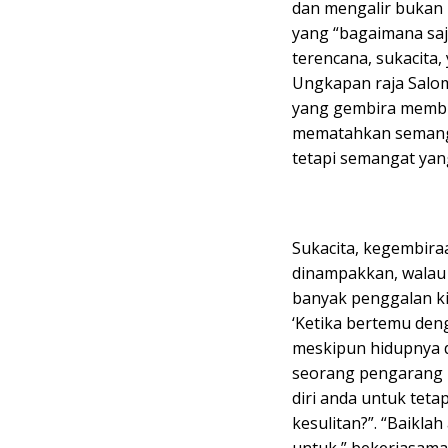
dan mengalir bukan h
yang “bagaimana saja
terencana, sukacita
Ungkapan raja Salom
yang gembira membua
mematahkan semanga
tetapi semangat yan
Sukacita, kegembira
dinampakkan, walau
banyak penggalan ki
‘Ketika bertemu den
meskipun hidupnya d
seorang pengarang 
diri anda untuk tet
kesulitan?”. “Baikl