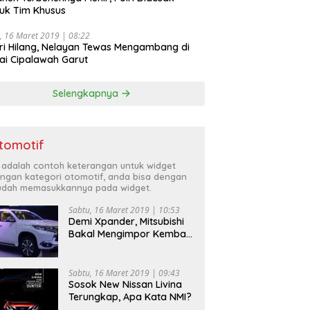
uk Tim Khusus
, 16 Maret 2019 | 08:22
ri Hilang, Nelayan Tewas Mengambang di
ai Cipalawah Garut
Selengkapnya
tomotif
i adalah contoh keterangan untuk widget
ngan kategori otomotif, anda bisa dengan
dah memasukkannya pada widget.
Sabtu, 16 Maret 2019 | 10:53
Demi Xpander, Mitsubishi
Bakal Mengimpor Kembali
Pajero Sport
Sabtu, 16 Maret 2019 | 09:43
Sosok New Nissan Livina
Terungkap, Apa Kata NMI?