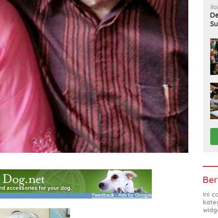
Ra
De
Su
Sa
Ber
Ini 
kate
widg