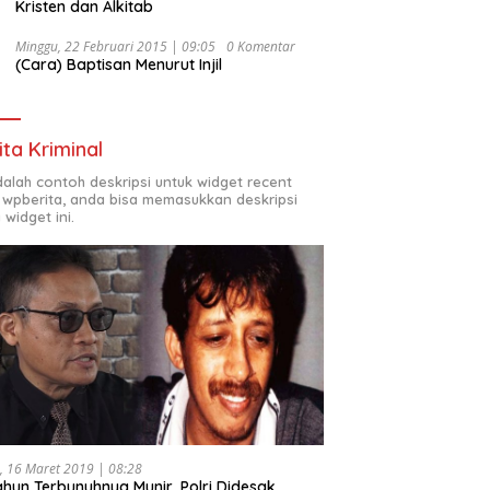
Kristen dan Alkitab
Minggu, 22 Februari 2015 | 09:05
0 Komentar
(Cara) Baptisan Menurut Injil
ita Kriminal
adalah contoh deskripsi untuk widget recent
 wpberita, anda bisa memasukkan deskripsi
 widget ini.
, 16 Maret 2019 | 08:28
ahun Terbunuhnya Munir, Polri Didesak