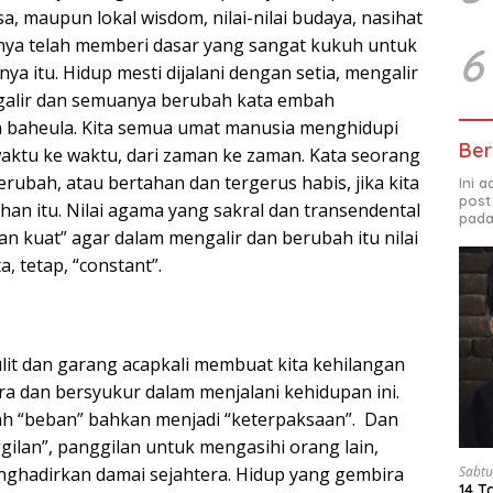
, maupun lokal wisdom, nilai-nilai budaya, nasihat
nya telah memberi dasar yang sangat kukuh untuk
6
 itu. Hidup mesti dijalani dengan setia, mengalir
galir dan semuanya berubah kata embah
n baheula. Kita semua umat manusia menghidupi
Ber
waktu ke waktu, dari zaman ke zaman. Kata seorang
berubah, atau bertahan dan tergerus habis, jika kita
Ini 
post
an itu. Nilai agama yang sakral dan transendental
pada
n kuat” agar dalam mengalir dan berubah itu nilai
, tetap, “constant”.
ulit dan garang acapkali membuat kita kehilangan
ra dan bersyukur dalam menjalani kehidupan ini.
ah “beban” bahkan menjadi “keterpaksaan”. Dan
ilan”, panggilan untuk mengasihi orang lain,
Sabtu
ghadirkan damai sejahtera. Hidup yang gembira
14 T