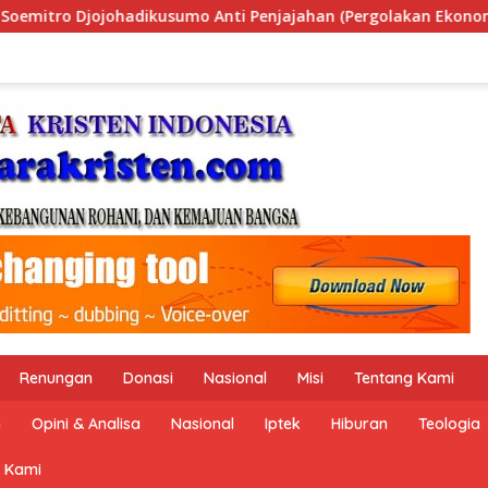
olakan Ekonomi Politik Indonesia) & Simposium Nasional “Urg
Renungan
Donasi
Nasional
Misi
Tentang Kami
n
Opini & Analisa
Nasional
Iptek
Hiburan
Teologia
 Kami