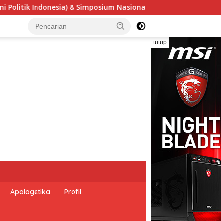
ensi Undang-Undang Perekonomian Nasional dan Kesejahteraan S
tutup
Apologetika
Profil