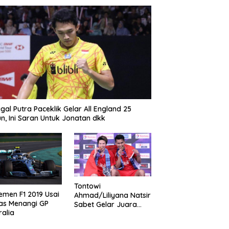
gal Putra Paceklik Gelar All England 25
n, Ini Saran Untuk Jonatan dkk
Tontowi
emen F1 2019 Usai
Ahmad/Liliyana Natsir
as Menangi GP
Sabet Gelar Juara
ralia
Dunia Kedua