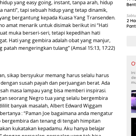
idup yang easy going, instant, tanpa arah, hidup
Bent
 nanti”, tapi sebuah hidup yang tetap dinamik,
Sabtu
, yang bergantung kepada Kuasa Yang Transenden.
2 Ha
o amat menarik untuk disimak berikut ini “Hati
Pant
t muka berseri-seri, tetapi kepedihan hati
t. Hati yang gembira adalah obat yang manjur,
g patah mengeringkan tulang” (Amsal 15:13, 17:22)
O
In
an, sikap bersyukur memang harus selalu harus
de
 dengan susah payah dan perjuangan berat. Ada
mu
sah masa lampau yang bisa memberi inspirasi.
gan seorang Negro tua yang selalu bergembira
ililit banyak masalah, Albert Edward Wiggam
bertanya : “Paman Joe bagaimana anda mengatur
ap bergembira dan tenang di tengah himpitan
ah akan kukatakan kepadamu. Aku hanya belajar