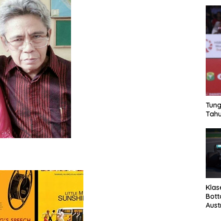
Tung
Tahu
Klas
Bott
Aust