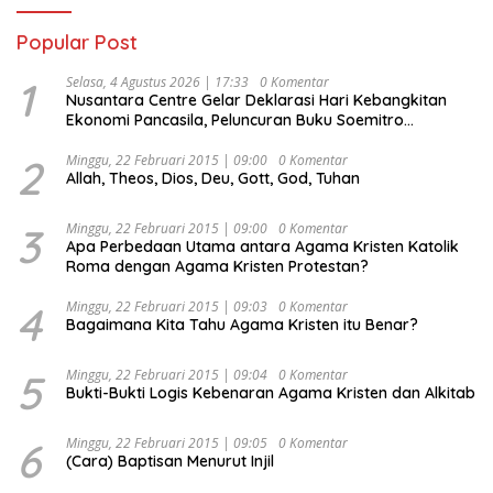
Popular Post
1
Selasa, 4 Agustus 2026 | 17:33
0 Komentar
Nusantara Centre Gelar Deklarasi Hari Kebangkitan
Ekonomi Pancasila, Peluncuran Buku Soemitro
Djojohadikusumo Anti Penjajahan (Pergolakan
Ekonomi Politik Indonesia) & Simposium Nasional
2
Minggu, 22 Februari 2015 | 09:00
0 Komentar
Allah, Theos, Dios, Deu, Gott, God, Tuhan
“Urgensi Undang-Undang Perekonomian Nasional dan
Kesejahteraan Sosial dalam Menata Bangsa Menuju
Indonesia Emas 2045”,
3
Minggu, 22 Februari 2015 | 09:00
0 Komentar
Apa Perbedaan Utama antara Agama Kristen Katolik
Roma dengan Agama Kristen Protestan?
4
Minggu, 22 Februari 2015 | 09:03
0 Komentar
Bagaimana Kita Tahu Agama Kristen itu Benar?
5
Minggu, 22 Februari 2015 | 09:04
0 Komentar
Bukti-Bukti Logis Kebenaran Agama Kristen dan Alkitab
6
Minggu, 22 Februari 2015 | 09:05
0 Komentar
(Cara) Baptisan Menurut Injil