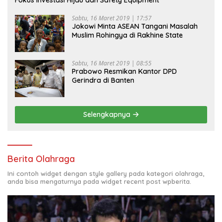
Fokus Investasi Hijau dan Safety Equipment
Sabtu, 16 Maret 2019 | 17:57
Jokowi Minta ASEAN Tangani Masalah
Muslim Rohingya di Rakhine State
Sabtu, 16 Maret 2019 | 08:55
Prabowo Resmikan Kantor DPD
Gerindra di Banten
Selengkapnya
Berita Olahraga
Ini contoh widget dengan style gallery pada kategori olahraga,
anda bisa mengaturnya pada widget recent post wpberita.