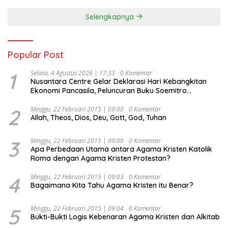
Selengkapnya
Popular Post
1
Selasa, 4 Agustus 2026 | 17:33
0 Komentar
Nusantara Centre Gelar Deklarasi Hari Kebangkitan
Ekonomi Pancasila, Peluncuran Buku Soemitro
Djojohadikusumo Anti Penjajahan (Pergolakan
Ekonomi Politik Indonesia) & Simposium Nasional
2
Minggu, 22 Februari 2015 | 09:00
0 Komentar
Allah, Theos, Dios, Deu, Gott, God, Tuhan
“Urgensi Undang-Undang Perekonomian Nasional dan
Kesejahteraan Sosial dalam Menata Bangsa Menuju
Indonesia Emas 2045”,
3
Minggu, 22 Februari 2015 | 09:00
0 Komentar
Apa Perbedaan Utama antara Agama Kristen Katolik
Roma dengan Agama Kristen Protestan?
4
Minggu, 22 Februari 2015 | 09:03
0 Komentar
Bagaimana Kita Tahu Agama Kristen itu Benar?
5
Minggu, 22 Februari 2015 | 09:04
0 Komentar
Bukti-Bukti Logis Kebenaran Agama Kristen dan Alkitab