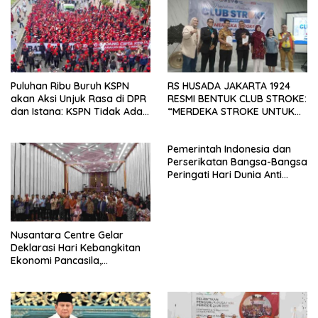
Mancanegara”.
Puluhan Ribu Buruh KSPN
RS HUSADA JAKARTA 1924
akan Aksi Unjuk Rasa di DPR
RESMI BENTUK CLUB STROKE:
dan Istana: KSPN Tidak Ada
“MERDEKA STROKE UNTUK
Tendensi Kepentingan Politik
HIDUP LEBIH BERMAKNA”
dan Tidak Dikooptasi oleh
Pemerintah Indonesia dan
Siapapun
Perserikatan Bangsa-Bangsa
Peringati Hari Dunia Anti
Perdagangan Orang 2026
dengan Komitmen Baru
untuk Memberantas
Perdagangan Orang di Era
Nusantara Centre Gelar
Digital
Deklarasi Hari Kebangkitan
Ekonomi Pancasila,
Peluncuran Buku Soemitro
Djojohadikusumo Anti
Penjajahan (Pergolakan
Ekonomi Politik Indonesia) &