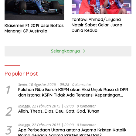
Tontowi Ahmad/Liliyana
Natsir Sabet Gelar Juara
Klasemen F1 2019 Usai Bottas
Dunia Kedua
Menangi GP Australia
Selengkapnya
Popular Post
1
Senin, 10 Agustus 2026 | 09:28
0 Komentar
Puluhan Ribu Buruh KSPN akan Aksi Unjuk Rasa di DPR
dan Istana: KSPN Tidak Ada Tendensi Kepentingan
Politik dan Tidak Dikooptasi oleh Siapapun
2
Minggu, 22 Februari 2015 | 09:00
0 Komentar
Allah, Theos, Dios, Deu, Gott, God, Tuhan
3
Minggu, 22 Februari 2015 | 09:00
0 Komentar
Apa Perbedaan Utama antara Agama Kristen Katolik
Roma dengan Agama Kristen Protestan?