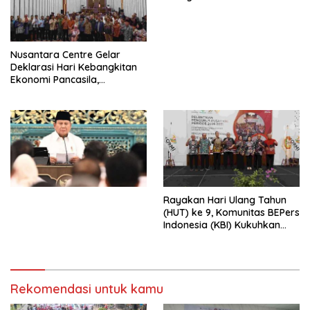
Perdagangan Orang 2026
dengan Komitmen Baru
untuk Memberantas
Perdagangan Orang di Era
Nusantara Centre Gelar
Digital
Deklarasi Hari Kebangkitan
Ekonomi Pancasila,
Peluncuran Buku Soemitro
Djojohadikusumo Anti
Penjajahan (Pergolakan
Ekonomi Politik Indonesia) &
Simposium Nasional “Urgensi
Undang-Undang
Perekonomian Nasional dan
Kesejahteraan Sosial dalam
Menata Bangsa Menuju
Rayakan Hari Ulang Tahun
Indonesia Emas 2045”,
(HUT) ke 9, Komunitas BEPers
Indonesia (KBI) Kukuhkan
Pengurus Hasil Musyawarah
Nasional (Munas) Pertama,
Tema: “Penguatan dan
Pengembangan Organisasi
Rekomendasi untuk kamu
KBI yang Berbasis Riset di
seluruh Indonesia dan