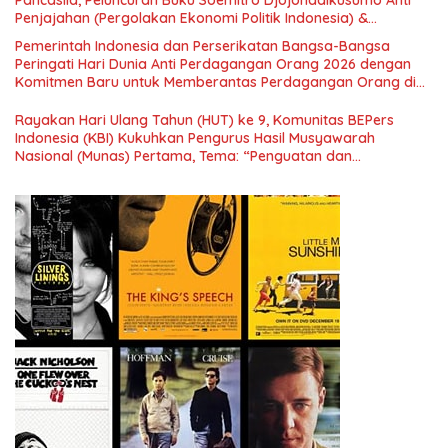
Pancasila, Peluncuran Buku Soemitro Djojohadikusumo Anti
Penjajahan (Pergolakan Ekonomi Politik Indonesia) &
Simposium Nasional “Urgensi Undang-Undang Perekonomian
Pemerintah Indonesia dan Perserikatan Bangsa-Bangsa
Nasional dan Kesejahteraan Sosial dalam Menata Bangsa
Peringati Hari Dunia Anti Perdagangan Orang 2026 dengan
Menuju Indonesia Emas 2045”,
Komitmen Baru untuk Memberantas Perdagangan Orang di
Era Digital
Rayakan Hari Ulang Tahun (HUT) ke 9, Komunitas BEPers
Indonesia (KBI) Kukuhkan Pengurus Hasil Musyawarah
Nasional (Munas) Pertama, Tema: “Penguatan dan
Pengembangan Organisasi KBI yang Berbasis Riset di seluruh
Indonesia dan Mancanegara”.