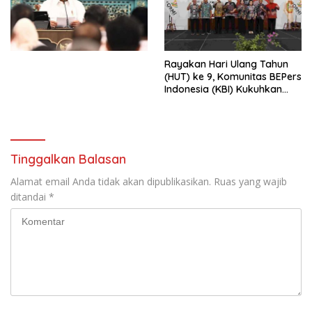
Simposium Nasional “Urgensi
Undang-Undang
Perekonomian Nasional dan
Kesejahteraan Sosial dalam
Menata Bangsa Menuju
Rayakan Hari Ulang Tahun
Indonesia Emas 2045”,
(HUT) ke 9, Komunitas BEPers
Indonesia (KBI) Kukuhkan
Pengurus Hasil Musyawarah
Nasional (Munas) Pertama,
Tema: “Penguatan dan
Pengembangan Organisasi
KBI yang Berbasis Riset di
Tinggalkan Balasan
seluruh Indonesia dan
Mancanegara”.
Alamat email Anda tidak akan dipublikasikan.
Ruas yang wajib
ditandai
*