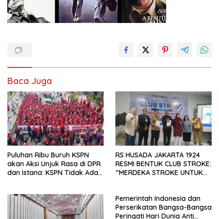
Baca Juga
Puluhan Ribu Buruh KSPN
RS HUSADA JAKARTA 1924
akan Aksi Unjuk Rasa di DPR
RESMI BENTUK CLUB STROKE:
dan Istana: KSPN Tidak Ada
“MERDEKA STROKE UNTUK
Tendensi Kepentingan Politik
HIDUP LEBIH BERMAKNA”
dan Tidak Dikooptasi oleh
Pemerintah Indonesia dan
Siapapun
Perserikatan Bangsa-Bangsa
Peringati Hari Dunia Anti