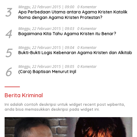
Indonesia Emas 2045”,
3
Minggu, 22 Februari 2015 | 09:00
0 Komentar
Apa Perbedaan Utama antara Agama Kristen Katolik
Roma dengan Agama Kristen Protestan?
4
Minggu, 22 Februari 2015 | 09:03
0 Komentar
Bagaimana Kita Tahu Agama Kristen itu Benar?
5
Minggu, 22 Februari 2015 | 09:04
0 Komentar
Bukti-Bukti Logis Kebenaran Agama Kristen dan Alkitab
6
Minggu, 22 Februari 2015 | 09:05
0 Komentar
(Cara) Baptisan Menurut Injil
Berita Kriminal
Ini adalah contoh deskripsi untuk widget recent post wpberita,
anda bisa memasukkan deskripsi pada widget ini.