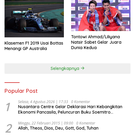
Tontowi Ahmad/Liliyana
Natsir Sabet Gelar Juara
Klasemen F1 2019 Usai Bottas
Dunia Kedua
Menangi GP Australia
Selengkapnya
Popular Post
1
Selasa, 4 Agustus 2026 | 17:33
0 Komentar
Nusantara Centre Gelar Deklarasi Hari Kebangkitan
Ekonomi Pancasila, Peluncuran Buku Soemitro
Djojohadikusumo Anti Penjajahan (Pergolakan
Ekonomi Politik Indonesia) & Simposium Nasional
2
Minggu, 22 Februari 2015 | 09:00
0 Komentar
Allah, Theos, Dios, Deu, Gott, God, Tuhan
“Urgensi Undang-Undang Perekonomian Nasional dan
Kesejahteraan Sosial dalam Menata Bangsa Menuju