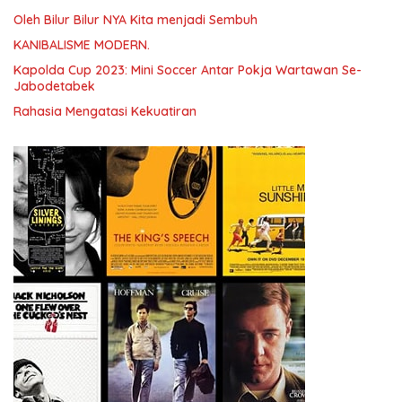
Oleh Bilur Bilur NYA Kita menjadi Sembuh
KANIBALISME MODERN.
Kapolda Cup 2023: Mini Soccer Antar Pokja Wartawan Se-
Jabodetabek
Rahasia Mengatasi Kekuatiran