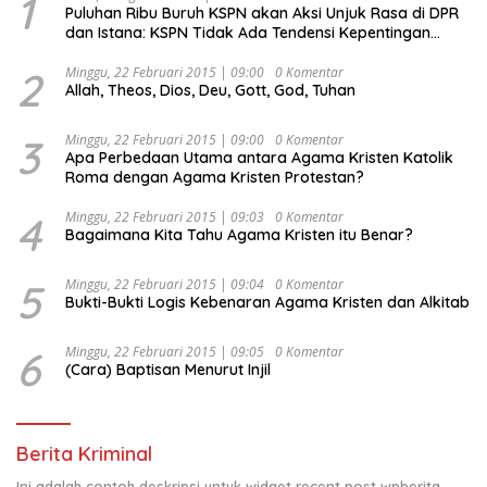
1
Puluhan Ribu Buruh KSPN akan Aksi Unjuk Rasa di DPR
dan Istana: KSPN Tidak Ada Tendensi Kepentingan
Politik dan Tidak Dikooptasi oleh Siapapun
2
Minggu, 22 Februari 2015 | 09:00
0 Komentar
Allah, Theos, Dios, Deu, Gott, God, Tuhan
3
Minggu, 22 Februari 2015 | 09:00
0 Komentar
Apa Perbedaan Utama antara Agama Kristen Katolik
Roma dengan Agama Kristen Protestan?
4
Minggu, 22 Februari 2015 | 09:03
0 Komentar
Bagaimana Kita Tahu Agama Kristen itu Benar?
5
Minggu, 22 Februari 2015 | 09:04
0 Komentar
Bukti-Bukti Logis Kebenaran Agama Kristen dan Alkitab
6
Minggu, 22 Februari 2015 | 09:05
0 Komentar
(Cara) Baptisan Menurut Injil
Berita Kriminal
Ini adalah contoh deskripsi untuk widget recent post wpberita,