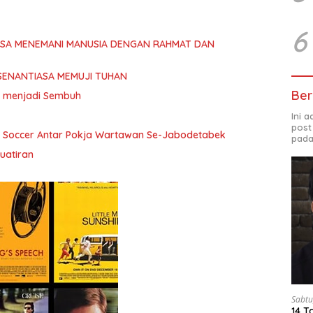
6
ASA MENEMANI MANUSIA DENGAN RAHMAT DAN
SENANTIASA MEMUJI TUHAN
Ber
ita menjadi Sembuh
Ini 
post
i Soccer Antar Pokja Wartawan Se-Jabodetabek
pada
uatiran
Sabtu
14 T