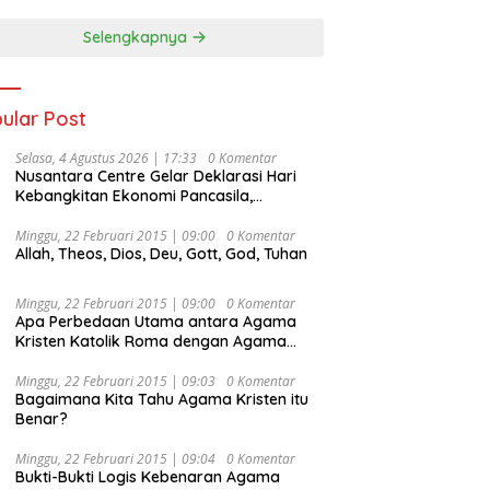
Selengkapnya
ular Post
Selasa, 4 Agustus 2026 | 17:33
0 Komentar
Nusantara Centre Gelar Deklarasi Hari
Kebangkitan Ekonomi Pancasila,
Peluncuran Buku Soemitro
Djojohadikusumo Anti Penjajahan
Minggu, 22 Februari 2015 | 09:00
0 Komentar
Allah, Theos, Dios, Deu, Gott, God, Tuhan
(Pergolakan Ekonomi Politik Indonesia) &
Simposium Nasional “Urgensi Undang-
Undang Perekonomian Nasional dan
Minggu, 22 Februari 2015 | 09:00
0 Komentar
Kesejahteraan Sosial dalam Menata
Apa Perbedaan Utama antara Agama
Bangsa Menuju Indonesia Emas 2045”,
Kristen Katolik Roma dengan Agama
Kristen Protestan?
Minggu, 22 Februari 2015 | 09:03
0 Komentar
Bagaimana Kita Tahu Agama Kristen itu
Benar?
Minggu, 22 Februari 2015 | 09:04
0 Komentar
Bukti-Bukti Logis Kebenaran Agama