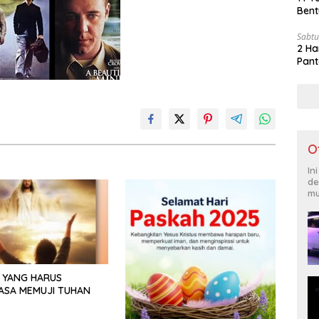
Bent
Sabtu
2 Ha
Pant
O
In
de
mu
 YANG HARUS
ASA MEMUJI TUHAN