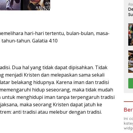
Ra
De
Su
Sa
emelihara hari-hari tertentu, bulan-bulan, masa-
tahun-tahun. Galatia 4:10
adisi. Dua hal yang tidak dapat dipisahkan. Tidak
g menjadi Kristen dan melepaskan sama sekali
 latar belakang hidupnya. Karena iman dan tradisi
g memengaruhi hidup seseorang, maka tidak mudah
n untuk menghidupi iman tanpa terpengaruh tradisi
 bijaksana, maka seorang Kristen dapat jatuh ke
Ber
trem: anti tradisi atau melebur dengan tradisi.
Ini 
kate
widg