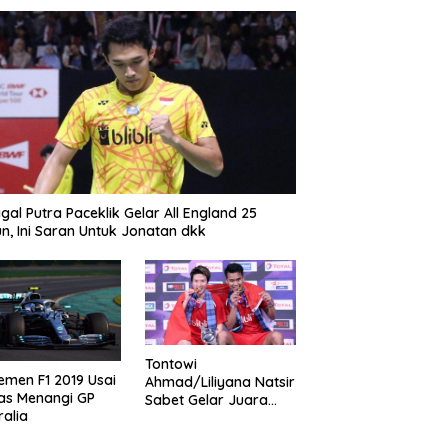
gal Putra Paceklik Gelar All England 25
n, Ini Saran Untuk Jonatan dkk
Tontowi
emen F1 2019 Usai
Ahmad/Liliyana Natsir
as Menangi GP
Sabet Gelar Juara
ralia
Dunia Kedua