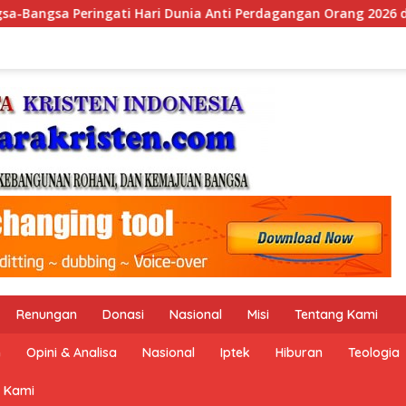
gangan Orang 2026 dengan Komitmen Baru untuk Memberantas P
Renungan
Donasi
Nasional
Misi
Tentang Kami
n
Opini & Analisa
Nasional
Iptek
Hiburan
Teologia
 Kami