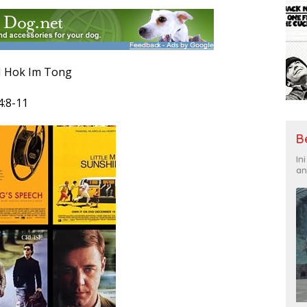
I Hok Im Tong
4:8-11
B
In
an