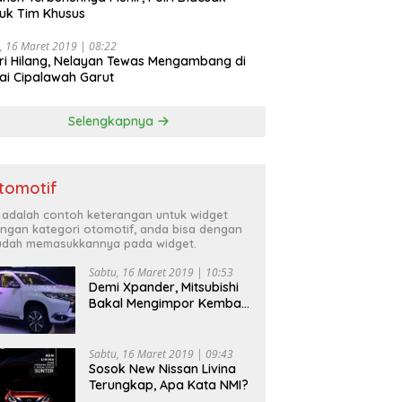
uk Tim Khusus
, 16 Maret 2019 | 08:22
ri Hilang, Nelayan Tewas Mengambang di
ai Cipalawah Garut
Selengkapnya
tomotif
i adalah contoh keterangan untuk widget
ngan kategori otomotif, anda bisa dengan
dah memasukkannya pada widget.
Sabtu, 16 Maret 2019 | 10:53
Demi Xpander, Mitsubishi
Bakal Mengimpor Kembali
Pajero Sport
Sabtu, 16 Maret 2019 | 09:43
Sosok New Nissan Livina
Terungkap, Apa Kata NMI?