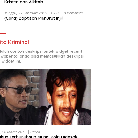
Kristen dan Alkitab
Minggu, 22 Februari 2015 | 09:05
0 Komentar
(Cara) Baptisan Menurut Injil
ita Kriminal
adalah contoh deskripsi untuk widget recent
 wpberita, anda bisa memasukkan deskripsi
 widget ini.
, 16 Maret 2019 | 08:28
ahun Terbunuhnya Munir, Polri Didesak