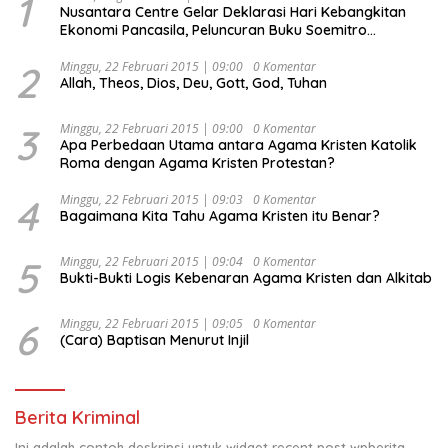
1
Nusantara Centre Gelar Deklarasi Hari Kebangkitan
Ekonomi Pancasila, Peluncuran Buku Soemitro
Djojohadikusumo Anti Penjajahan (Pergolakan
Ekonomi Politik Indonesia) & Simposium Nasional
2
Minggu, 22 Februari 2015 | 09:00
0 Komentar
Allah, Theos, Dios, Deu, Gott, God, Tuhan
“Urgensi Undang-Undang Perekonomian Nasional dan
Kesejahteraan Sosial dalam Menata Bangsa Menuju
Indonesia Emas 2045”,
3
Minggu, 22 Februari 2015 | 09:00
0 Komentar
Apa Perbedaan Utama antara Agama Kristen Katolik
Roma dengan Agama Kristen Protestan?
4
Minggu, 22 Februari 2015 | 09:03
0 Komentar
Bagaimana Kita Tahu Agama Kristen itu Benar?
5
Minggu, 22 Februari 2015 | 09:04
0 Komentar
Bukti-Bukti Logis Kebenaran Agama Kristen dan Alkitab
6
Minggu, 22 Februari 2015 | 09:05
0 Komentar
(Cara) Baptisan Menurut Injil
Berita Kriminal
Ini adalah contoh deskripsi untuk widget recent post wpberita,