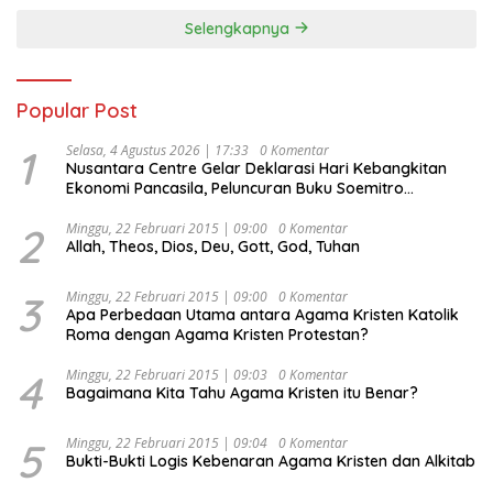
Selengkapnya
Popular Post
1
Selasa, 4 Agustus 2026 | 17:33
0 Komentar
Nusantara Centre Gelar Deklarasi Hari Kebangkitan
Ekonomi Pancasila, Peluncuran Buku Soemitro
Djojohadikusumo Anti Penjajahan (Pergolakan
Ekonomi Politik Indonesia) & Simposium Nasional
2
Minggu, 22 Februari 2015 | 09:00
0 Komentar
Allah, Theos, Dios, Deu, Gott, God, Tuhan
“Urgensi Undang-Undang Perekonomian Nasional dan
Kesejahteraan Sosial dalam Menata Bangsa Menuju
Indonesia Emas 2045”,
3
Minggu, 22 Februari 2015 | 09:00
0 Komentar
Apa Perbedaan Utama antara Agama Kristen Katolik
Roma dengan Agama Kristen Protestan?
4
Minggu, 22 Februari 2015 | 09:03
0 Komentar
Bagaimana Kita Tahu Agama Kristen itu Benar?
5
Minggu, 22 Februari 2015 | 09:04
0 Komentar
Bukti-Bukti Logis Kebenaran Agama Kristen dan Alkitab