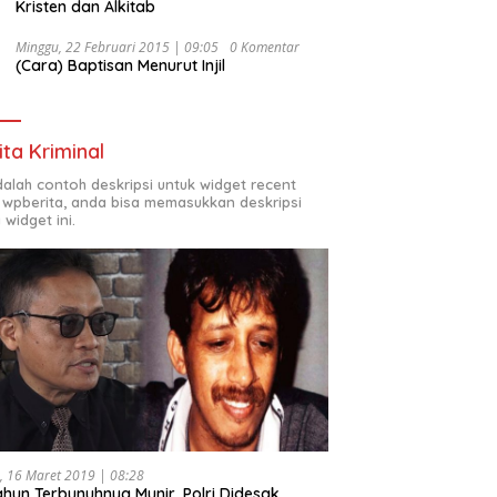
Kristen dan Alkitab
Minggu, 22 Februari 2015 | 09:05
0 Komentar
(Cara) Baptisan Menurut Injil
ita Kriminal
adalah contoh deskripsi untuk widget recent
 wpberita, anda bisa memasukkan deskripsi
 widget ini.
, 16 Maret 2019 | 08:28
ahun Terbunuhnya Munir, Polri Didesak