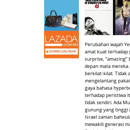
Perubahan wajah Yes
amat kuat terhadap 
surprise, “amazing” 
depan mata mereka. 
berkilat-kilat. Tida
mengelantang pakai
gaya bahasa hyperbo
terhadap peristiwa 
tidak sendiri. Ada M
gunung yang tinggi 
Israel zaman baheula
mewakili generasi m