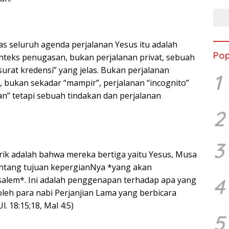
as seluruh agenda perjalanan Yesus itu adalah
Pop
nteks penugasan, bukan perjalanan privat, sebuah
urat kredensi” yang jelas. Bukan perjalanan
1
, bukan sekadar “mampir”, perjalanan “incognito”
an” tetapi sebuah tindakan dan perjalanan
2
3
ik adalah bahwa mereka bertiga yaitu Yesus, Musa
tentang tujuan kepergianNya *yang akan
4
salem*. Ini adalah penggenapan terhadap apa yang
leh para nabi Perjanjian Lama yang berbicara
l. 18:15;18, Mal 4:5)
5