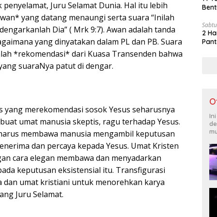
penyelamat, Juru Selamat Dunia. Hal itu lebih
Bent
wan* yang datang menaungi serta suara “Inilah
Sabtu
dengarkanlah Dia” ( Mrk 9:7). Awan adalah tanda
2 Ha
agaimana yang dinyatakan dalam PL dan PB. Suara
Pant
alah *rekomendasi* dari Kuasa Transenden bahwa
yang suaraNya patut di dengar.
O
as yang merekomendasi sosok Yesus seharusnya
In
mbuat umat manusia skeptis, ragu terhadap Yesus.
de
mu
u harus membawa manusia mengambil keputusan
menerima dan percaya kepada Yesus. Umat Kristen
gan cara elegan membawa dan menyadarkan
ada keputusan eksistensial itu. Transfigurasi
a dan umat kristiani untuk menorehkan karya
Sang Juru Selamat.