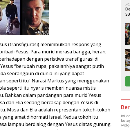
Ra
De
Su
Sa
us (transfigurasi) menimbulkan respons yang
pribadi Yesus. Para murid merasa bangga, heran,
berhadapan dengan peristiwa transfigurasi di
Yesus “berubah rupa, pakaianNya sangat putih
k ada seorangpun di dunia ini yang dapat
an seperti itu” Narasi Markus yang menggunakan
la seperti itu nyaris memberi nuansa mistis
itu. Bahkan dalam pandangan para murid Yesus
usa dan Elia sedang bercakap dengan Yesus di
Ber
itu. Musa dan Elia adalah representan tokoh-tokoh
Ini 
 yang amat dihormati Israel. Kedua tokoh itu
kate
asa lampau berdialog dengan Yesus diatas gunung.
widg