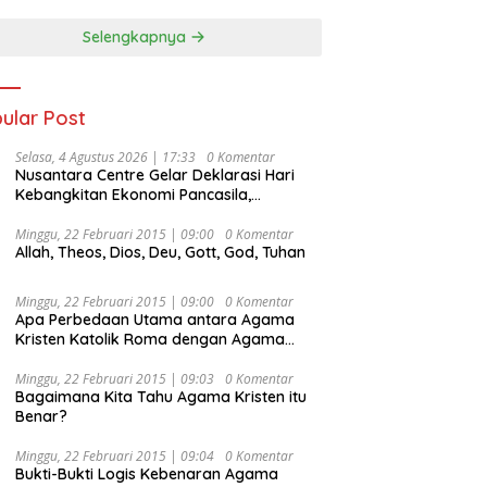
Selengkapnya
ular Post
Selasa, 4 Agustus 2026 | 17:33
0 Komentar
Nusantara Centre Gelar Deklarasi Hari
Kebangkitan Ekonomi Pancasila,
Peluncuran Buku Soemitro
Djojohadikusumo Anti Penjajahan
Minggu, 22 Februari 2015 | 09:00
0 Komentar
Allah, Theos, Dios, Deu, Gott, God, Tuhan
(Pergolakan Ekonomi Politik Indonesia) &
Simposium Nasional “Urgensi Undang-
Undang Perekonomian Nasional dan
Minggu, 22 Februari 2015 | 09:00
0 Komentar
Kesejahteraan Sosial dalam Menata
Apa Perbedaan Utama antara Agama
Bangsa Menuju Indonesia Emas 2045”,
Kristen Katolik Roma dengan Agama
Kristen Protestan?
Minggu, 22 Februari 2015 | 09:03
0 Komentar
Bagaimana Kita Tahu Agama Kristen itu
Benar?
Minggu, 22 Februari 2015 | 09:04
0 Komentar
Bukti-Bukti Logis Kebenaran Agama