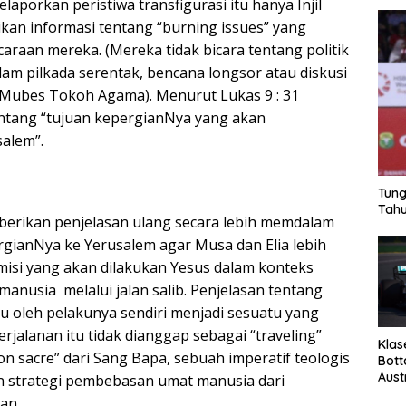
melaporkan peristiwa transfigurasi itu hanya Injil
an informasi tentang “burning issues” yang
araan mereka. (Mereka tidak bicara tentang politik
dalam pilkada serentak, bencana longsor atau diskusi
 Mubes Tokoh Agama). Menurut Lukas 9 : 31
ntang “tujuan kepergianNya yang akan
salem”.
Tung
Tahu
erikan penjelasan ulang secara lebih memdalam
rgianNya ke Yerusalem agar Musa dan Elia lebih
isi yang akan dilakukan Yesus dalam konteks
anusia melalui jalan salib. Penjelasan tentang
tu oleh pelakunya sendiri menjadi sesuatu yang
rjalanan itu tidak dianggap sebagai “traveling”
Klas
on sacre” dari Sang Bapa, sebuah imperatif teologis
Bott
Aust
n strategi pembebasan umat manusia dari
an.