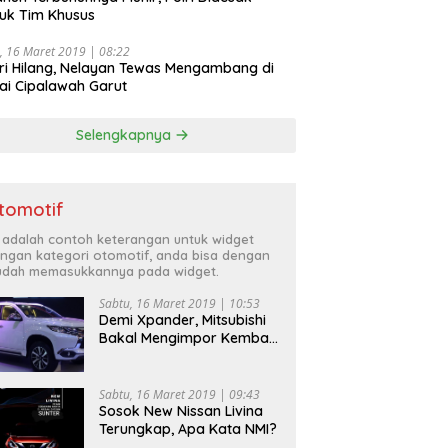
uk Tim Khusus
, 16 Maret 2019 | 08:22
ri Hilang, Nelayan Tewas Mengambang di
ai Cipalawah Garut
Selengkapnya
tomotif
i adalah contoh keterangan untuk widget
ngan kategori otomotif, anda bisa dengan
dah memasukkannya pada widget.
Sabtu, 16 Maret 2019 | 10:53
Demi Xpander, Mitsubishi
Bakal Mengimpor Kembali
Pajero Sport
Sabtu, 16 Maret 2019 | 09:43
Sosok New Nissan Livina
Terungkap, Apa Kata NMI?