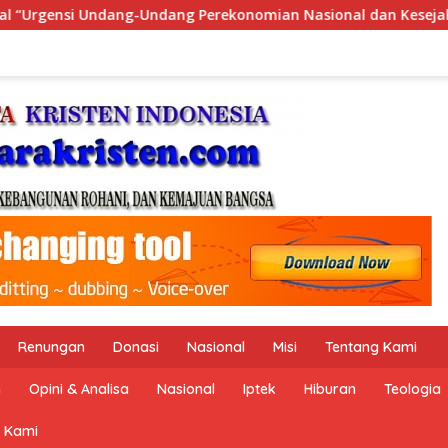
an Nasional dan Kesejahteraan Sosial dalam Menata Bangsa Me
Renungan
Donasi
Nasional
Misi
Tentang Kami
n
Opini & Analisa
Nasional
Iptek
Hiburan
Teologia
 Kami