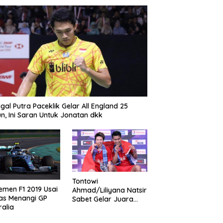
gal Putra Paceklik Gelar All England 25
n, Ini Saran Untuk Jonatan dkk
Tontowi
emen F1 2019 Usai
Ahmad/Liliyana Natsir
as Menangi GP
Sabet Gelar Juara
ralia
Dunia Kedua