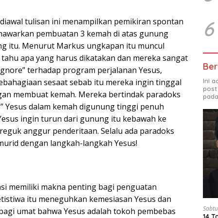
 diawal tulisan ini menampilkan pemikiran spontan
6
enawarkan pembuatan 3 kemah di atas gunung
ng itu. Menurut Markus ungkapan itu muncul
 tahu apa yang harus dikatakan dan mereka sangat
Ber
ignore” terhadap program perjalanan Yesus,
Ini 
bahagiaan sesaat sebab itu mereka ingin tinggal
post
gan membuat kemah. Mereka bertindak paradoks
pada
 Yesus dalam kemah digunung tinggi penuh
Yesus ingin turun dari gunung itu kebawah ke
eguk anggur penderitaan. Selalu ada paradoks
 murid dengan langkah-langkah Yesus!
rasi memiliki makna penting bagi penguatan
 Petistiwa itu meneguhkan kemesiasan Yesus dan
Sabtu
 bagi umat bahwa Yesus adalah tokoh pembebas
14 T