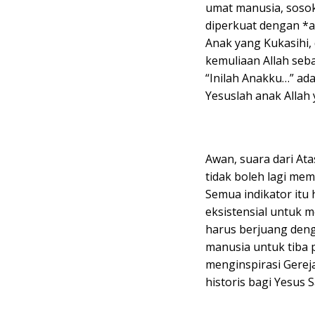
umat manusia, sosok 
diperkuat dengan *a
Anak yang Kukasihi, 
kemuliaan Allah seb
“Inilah Anakku…” ad
Yesuslah anak Allah 
Awan, suara dari At
tidak boleh lagi me
Semua indikator it
eksistensial untuk 
harus berjuang den
manusia untuk tiba p
menginspirasi Gerej
historis bagi Yesus 