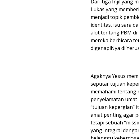
Dari tiga Injil yang 
Lukas yang memberik
menjadi topik pembic
identitas, isu sara 
alot tentang PBM di
mereka berbicara te
digenapiNya di Yeru
Agaknya Yesus memb
seputar tujuan kepe
memahami tentang m
penyelamatan umat m
“tujuan kepergian” i
amat penting agar pe
tetapi sebuah “missi
yang integral denga
belenggu keberdosa