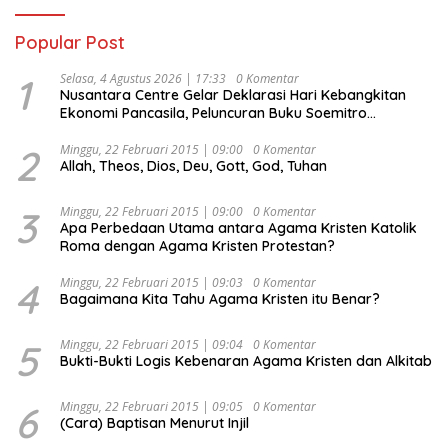
Popular Post
1
Selasa, 4 Agustus 2026 | 17:33
0 Komentar
Nusantara Centre Gelar Deklarasi Hari Kebangkitan
Ekonomi Pancasila, Peluncuran Buku Soemitro
Djojohadikusumo Anti Penjajahan (Pergolakan
Ekonomi Politik Indonesia) & Simposium Nasional
2
Minggu, 22 Februari 2015 | 09:00
0 Komentar
Allah, Theos, Dios, Deu, Gott, God, Tuhan
“Urgensi Undang-Undang Perekonomian Nasional dan
Kesejahteraan Sosial dalam Menata Bangsa Menuju
Indonesia Emas 2045”,
3
Minggu, 22 Februari 2015 | 09:00
0 Komentar
Apa Perbedaan Utama antara Agama Kristen Katolik
Roma dengan Agama Kristen Protestan?
4
Minggu, 22 Februari 2015 | 09:03
0 Komentar
Bagaimana Kita Tahu Agama Kristen itu Benar?
5
Minggu, 22 Februari 2015 | 09:04
0 Komentar
Bukti-Bukti Logis Kebenaran Agama Kristen dan Alkitab
6
Minggu, 22 Februari 2015 | 09:05
0 Komentar
(Cara) Baptisan Menurut Injil