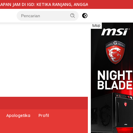
NG, ANGGARAN, BIROKRASI, DAN EMPATI SAMA-SAMA MENIPIS
tutup
Apologetika
Profil