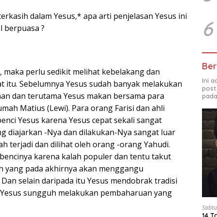
rkasih dalam Yesus,* apa arti penjelasan Yesus ini
6
l berpuasa ?
Ber
 maka perlu sedikit melihat kebelakang dan
Ini 
t itu. Sebelumnya Yesus sudah banyak melakukan
post
an dan terutama Yesus makan bersama para
pada
mah Matius (Lewi). Para orang Farisi dan ahli
nci Yesus karena Yesus cepat sekali sangat
ng diajarkan -Nya dan dilakukan-Nya sangat luar
ah terjadi dan dilihat oleh orang -orang Yahudi.
ncinya karena kalah populer dan tentu takut
h yang pada akhirnya akan menggangu
Dan selain daripada itu Yesus mendobrak tradisi
 Yesus sungguh melakukan pembaharuan yang
Sabtu
14 T