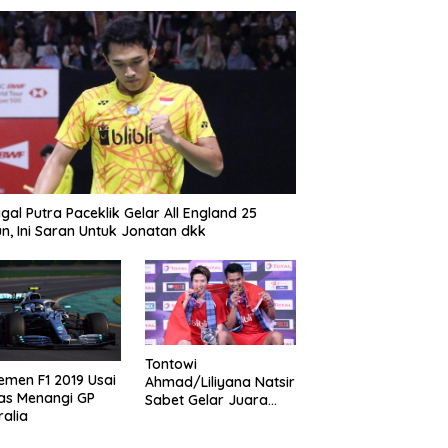
gal Putra Paceklik Gelar All England 25
n, Ini Saran Untuk Jonatan dkk
Tontowi
emen F1 2019 Usai
Ahmad/Liliyana Natsir
as Menangi GP
Sabet Gelar Juara
ralia
Dunia Kedua