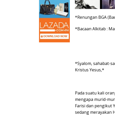
*Renungan BGA (Baca
*Bacaan Alkitab : Ma
*Syalom, sahabat-sa
Kristus Yesus,*
Pada suatu kali or
mengapa murid-muri
Farisi dan pengikut
sedang merayakan H