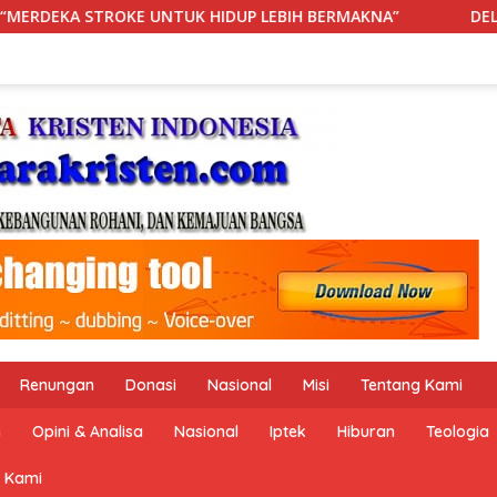
 LEBIH BERMAKNA”
DELAPAN JAM DI IGD: KETIKA RANJA
Renungan
Donasi
Nasional
Misi
Tentang Kami
n
Opini & Analisa
Nasional
Iptek
Hiburan
Teologia
 Kami