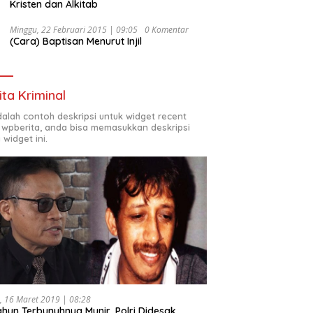
Kristen dan Alkitab
Minggu, 22 Februari 2015 | 09:05
0 Komentar
(Cara) Baptisan Menurut Injil
ita Kriminal
adalah contoh deskripsi untuk widget recent
 wpberita, anda bisa memasukkan deskripsi
 widget ini.
, 16 Maret 2019 | 08:28
ahun Terbunuhnya Munir, Polri Didesak