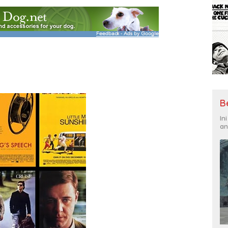
B
In
an