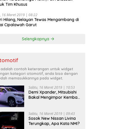
uk Tim Khusus
, 16 Maret 2019 | 08:22
ri Hilang, Nelayan Tewas Mengambang di
ai Cipalawah Garut
Selengkapnya
tomotif
i adalah contoh keterangan untuk widget
ngan kategori otomotif, anda bisa dengan
dah memasukkannya pada widget.
Sabtu, 16 Maret 2019 | 10:53
Demi Xpander, Mitsubishi
Bakal Mengimpor Kembali
Pajero Sport
Sabtu, 16 Maret 2019 | 09:43
Sosok New Nissan Livina
Terungkap, Apa Kata NMI?