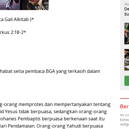
Ra
De
Su
 Gali Alkitab )*
Sa
rkus 2:18-2*
habat setia pembaca BGA yang terkasih dalam
ang-orang memprotes dan mempertanyakan tentang
Ber
d Yesus tidak berpuasa, sedangkan orang-orang
Ini 
 Yohanes Pembaptis berpuasa berkenaan saat itu
kate
widg
ari Pendamaian. Orang-orang Yahudi berpuasa