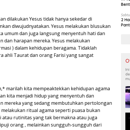
Bent
Sabtu
an dilakukan Yesus tidak hanya sekedar di
2 Ha
Pant
inkan diwujudnyatakan. Yesus melakukan blusukan
ka umum dan juga langsung menyentuh hati dan
 dan harapan mereka. Yesus melakukan
masi ) dalam kehidupan beragama. Tidaklah
a ahli Taurat dan orang Farisi yang sangat
O
In
de
mu
ih,* marilah kita mempeaktekkan kehidupan agama
an kita menjadi hidup yang menyentuh dan
n mereka yang sedang membutuhkan pertolongan
ta melakukan ritual agama seperti puasa bukan
i atau rutinitas yang tak bermakna atau juga
dipuji orang , melainkan sungguh-sungguh dari