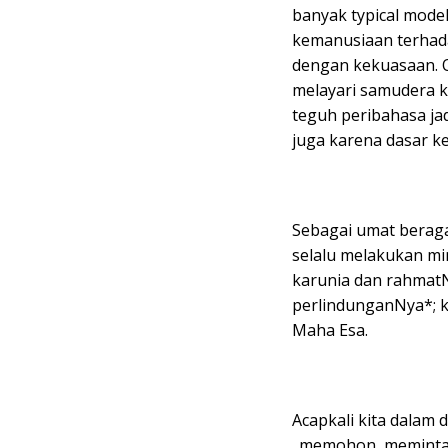
banyak typical mode
kemanusiaan terhad
dengan kekuasaan. 
melayari samudera 
teguh peribahasa jad
juga karena dasar 
Sebagai umat beraga
selalu melakukan min
karunia dan rahmat
perlindunganNya*; 
Maha Esa.
Acapkali kita dala
_memohon, meminta_ 