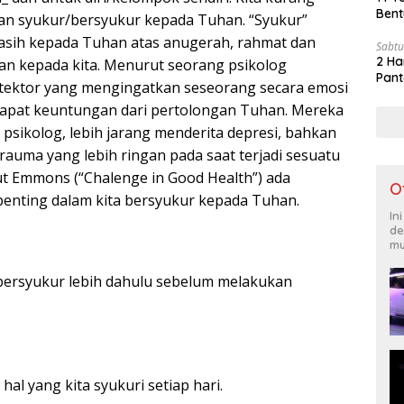
Bent
n syukur/bersyukur kepada Tuhan. “Syukur”
kasih kepada Tuhan atas anugerah, rahmat dan
Sabtu
2 Ha
kan kepada kita. Menurut seorang psikolog
Pant
etektor yang mengingatkan seseorang secara emosi
dapat keuntungan dari pertolongan Tuhan. Mereka
psikolog, lebih jarang menderita depresi, bahkan
auma yang lebih ringan pada saat terjadi sesuatu
ut Emmons (“Chalenge in Good Health”) ada
O
penting dalam kita bersyukur kepada Tuhan.
In
de
mu
k bersyukur lebih dahulu sebelum melakukan
 hal yang kita syukuri setiap hari.