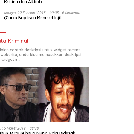
Kristen dan Alkitab
Minggu, 22 Februari 2015 | 09:05
0 Komentar
(Cara) Baptisan Menurut Injil
ita Kriminal
adalah contoh deskripsi untuk widget recent
 wpberita, anda bisa memasukkan deskripsi
 widget ini.
, 16 Maret 2019 | 08:28
ahun Terbunuhnya Munir, Polri Didesak