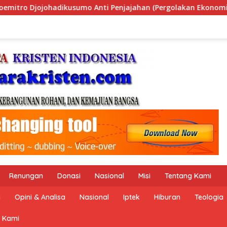
ahan (Pergolakan Ekonomi Politik Indonesia) & Simposium Nasi
Renungan
Donasi
Nasional
Misi
Tentang Kami
n
Opini & Analisa
Nasional
Iptek
Hiburan
Teologia
 Kami