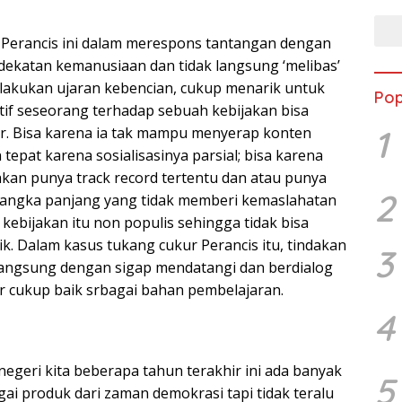
 Perancis ini dalam merespons tantangan dengan
endekatan kemanusiaan dan tidak langsung ‘melibas’
lakukan ujaran kebencian, cukup menarik untuk
Pop
atif seseorang terhadap sebuah kebijakan bisa
1
r. Bisa karena ia tak mampu menyerap konten
 tepat karena sosialisasinya parsial; bisa karena
kan punya track record tertentu dan atau punya
2
 jangka panjang yang tidak memberi kemaslahatan
kebijakan itu non populis sehingga tidak bisa
k. Dalam kasus tukang cukur Perancis itu, tindakan
3
langsung dengan sigap mendatangi dan berdialog
 cukup baik srbagai bahan pembelajaran.
4
egeri kita beberapa tahun terakhir ini ada banyak
5
ai produk dari zaman demokrasi tapi tidak teralu