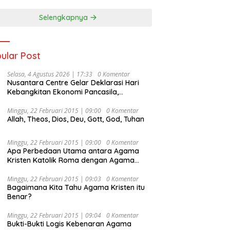
Selengkapnya
ular Post
Selasa, 4 Agustus 2026 | 17:33
0 Komentar
Nusantara Centre Gelar Deklarasi Hari
Kebangkitan Ekonomi Pancasila,
Peluncuran Buku Soemitro
Djojohadikusumo Anti Penjajahan
Minggu, 22 Februari 2015 | 09:00
0 Komentar
Allah, Theos, Dios, Deu, Gott, God, Tuhan
(Pergolakan Ekonomi Politik Indonesia) &
Simposium Nasional “Urgensi Undang-
Undang Perekonomian Nasional dan
Minggu, 22 Februari 2015 | 09:00
0 Komentar
Kesejahteraan Sosial dalam Menata
Apa Perbedaan Utama antara Agama
Bangsa Menuju Indonesia Emas 2045”,
Kristen Katolik Roma dengan Agama
Kristen Protestan?
Minggu, 22 Februari 2015 | 09:03
0 Komentar
Bagaimana Kita Tahu Agama Kristen itu
Benar?
Minggu, 22 Februari 2015 | 09:04
0 Komentar
Bukti-Bukti Logis Kebenaran Agama