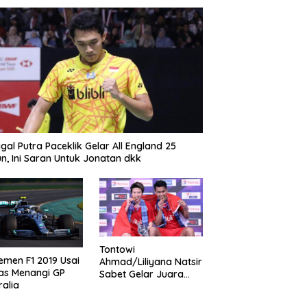
gal Putra Paceklik Gelar All England 25
n, Ini Saran Untuk Jonatan dkk
Tontowi
emen F1 2019 Usai
Ahmad/Liliyana Natsir
as Menangi GP
Sabet Gelar Juara
ralia
Dunia Kedua