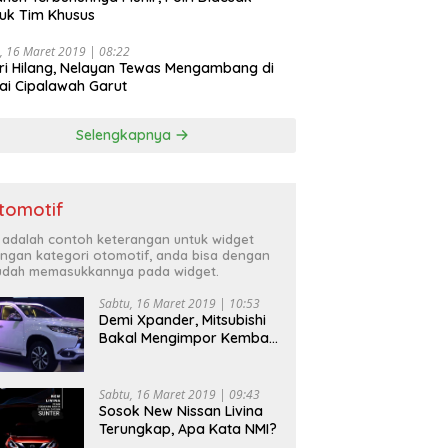
uk Tim Khusus
, 16 Maret 2019 | 08:22
ri Hilang, Nelayan Tewas Mengambang di
ai Cipalawah Garut
Selengkapnya
tomotif
i adalah contoh keterangan untuk widget
ngan kategori otomotif, anda bisa dengan
dah memasukkannya pada widget.
Sabtu, 16 Maret 2019 | 10:53
Demi Xpander, Mitsubishi
Bakal Mengimpor Kembali
Pajero Sport
Sabtu, 16 Maret 2019 | 09:43
Sosok New Nissan Livina
Terungkap, Apa Kata NMI?