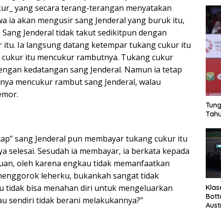
kur_ yang secara terang-terangan menyatakan
 ia akan mengusir sang Jenderal yang buruk itu,
 Sang Jenderal tidak takut sedikitpun dengan
 itu. Ia langsung datang ketempar tukang cukur itu
 cukur itu mencukur rambutnya. Tukang cukur
dengan kedatangan sang Jenderal. Namun ia tetap
nya mencukur rambut sang Jenderal, walau
emor.
Tung
Tahu
tap” sang Jenderal pun membayar tukang cukur itu
a selesai. Sesudah ia membayar, ia berkata kepada
“Tuan, oleh karena engkau tidak memanfaatkan
enggorok leherku, bukankah sangat tidak
au tidak bisa menahan diri untuk mengeluarkan
Klas
Bott
 sendiri tidak berani melakukannya?”
Aust