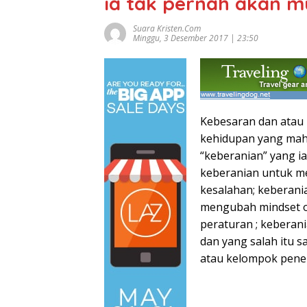
ia tak pernah akan m
Suara Kristen.com
Minggu, 3 Desember 2017 | 23:50
Kebesaran dan atau
kehidupan yang maha 
“keberanian” yang ia
keberanian untuk m
kesalahan; keberani
mengubah mindset o
peraturan ; keberan
dan yang salah itu 
atau kelompok penen