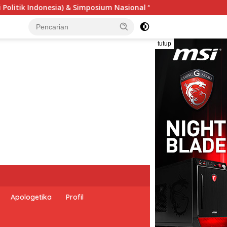
onal “Urgensi Undang-Undang Perekonomian Nasional dan Kesej
tutup
Apologetika
Profil