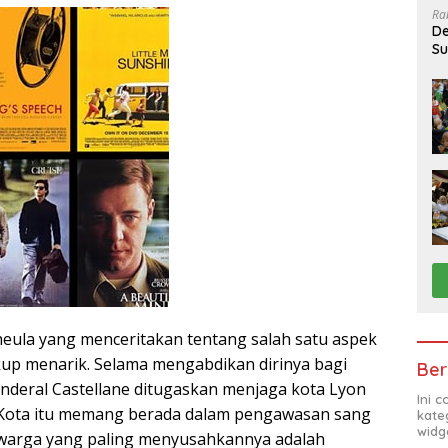
Ra
De
Su
Sa
eula yang menceritakan tentang salah satu aspek
up menarik. Selama mengabdikan dirinya bagi
Ber
enderal Castellane ditugaskan menjaga kota Lyon
Ini 
 Kota itu memang berada dalam pengawasan sang
kate
widg
u warga yang paling menyusahkannya adalah