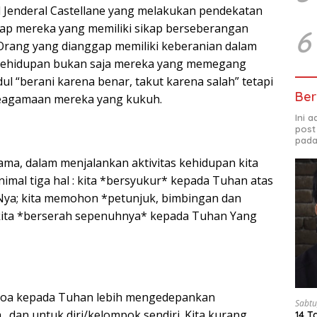
l Jenderal Castellane yang melakukan pendekatan
ap mereka yang memiliki sikap berseberangan
6
Orang yang dianggap memiliki keberanian dalam
kehidupan bukan saja mereka yang memegang
ul “berani karena benar, takut karena salah” tetapi
Ber
keagamaan mereka yang kukuh.
Ini 
post
pada
ma, dalam menjalankan aktivitas kehidupan kita
imal tiga hal : kita *bersyukur* kepada Tuhan atas
Nya; kita memohon *petunjuk, bimbingan dan
kita *berserah sepenuhnya* kepada Tuhan Yang
m doa kepada Tuhan lebih mengedepankan
Sabtu
dan untuk diri/kelompok sendiri. Kita kurang
14 T