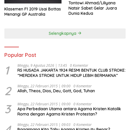
Tontowi Ahmad/Liliyana
Natsir Sabet Gelar Juara
Klasemen F1 2019 Usai Bottas
Dunia Kedua
Menangi GP Australia
Selengkapnya
Popular Post
1
Minggu, 9 Agustus 2026 | 13:45
0 Komentar
RS HUSADA JAKARTA 1924 RESMI BENTUK CLUB STROKE:
“MERDEKA STROKE UNTUK HIDUP LEBIH BERMAKNA”
2
Minggu, 22 Februari 2015 | 09:00
0 Komentar
Allah, Theos, Dios, Deu, Gott, God, Tuhan
3
Minggu, 22 Februari 2015 | 09:00
0 Komentar
Apa Perbedaan Utama antara Agama Kristen Katolik
Roma dengan Agama Kristen Protestan?
4
Minggu, 22 Februari 2015 | 09:03
0 Komentar
Bagaimana Kita Tahu Agama Kristen itu Benar?