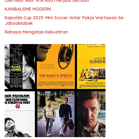
Oleh Bilur Bilur NYA Kita menjadi Sembuh
KANIBALISME MODERN.
Kapolda Cup 2023: Mini Soccer Antar Pokja Wartawan Se-
Jabodetabek
Rahasia Mengatasi Kekuatiran