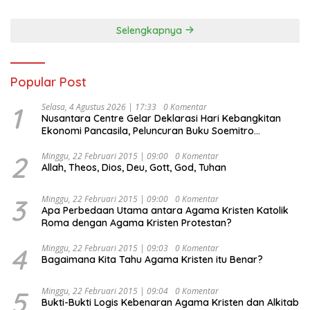
Selengkapnya
Popular Post
1
Selasa, 4 Agustus 2026 | 17:33
0 Komentar
Nusantara Centre Gelar Deklarasi Hari Kebangkitan
Ekonomi Pancasila, Peluncuran Buku Soemitro
Djojohadikusumo Anti Penjajahan (Pergolakan
Ekonomi Politik Indonesia) & Simposium Nasional
2
Minggu, 22 Februari 2015 | 09:00
0 Komentar
Allah, Theos, Dios, Deu, Gott, God, Tuhan
“Urgensi Undang-Undang Perekonomian Nasional dan
Kesejahteraan Sosial dalam Menata Bangsa Menuju
Indonesia Emas 2045”,
3
Minggu, 22 Februari 2015 | 09:00
0 Komentar
Apa Perbedaan Utama antara Agama Kristen Katolik
Roma dengan Agama Kristen Protestan?
4
Minggu, 22 Februari 2015 | 09:03
0 Komentar
Bagaimana Kita Tahu Agama Kristen itu Benar?
5
Minggu, 22 Februari 2015 | 09:04
0 Komentar
Bukti-Bukti Logis Kebenaran Agama Kristen dan Alkitab