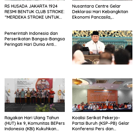
RS HUSADA JAKARTA 1924
Nusantara Centre Gelar
RESMI BENTUK CLUB STROKE:
Deklarasi Hari Kebangkitan
“MERDEKA STROKE UNTUK
Ekonomi Pancasila,
HIDUP LEBIH BERMAKNA”
Peluncuran Buku Soemitro
Djojohadikusumo Anti
Pemerintah Indonesia dan
Penjajahan (Pergolakan
Perserikatan Bangsa-Bangsa
Ekonomi Politik Indonesia) &
Peringati Hari Dunia Anti
Simposium Nasional “Urgensi
Perdagangan Orang 2026
Undang-Undang
dengan Komitmen Baru
Perekonomian Nasional dan
untuk Memberantas
Kesejahteraan Sosial dalam
Perdagangan Orang di Era
Menata Bangsa Menuju
Digital
Indonesia Emas 2045”,
Rayakan Hari Ulang Tahun
Koalisi Serikat Pekerja–
(HUT) ke 9, Komunitas BEPers
Partai Buruh (KSP–PB) Gelar
Indonesia (KBI) Kukuhkan
Konferensi Pers dan
Pengurus Hasil Musyawarah
Sarasehan: Menuntaskan