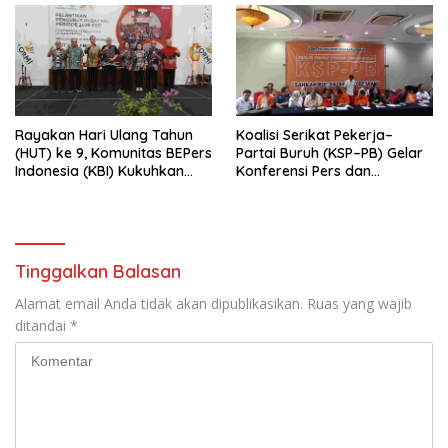
Rayakan Hari Ulang Tahun
Koalisi Serikat Pekerja–
(HUT) ke 9, Komunitas BEPers
Partai Buruh (KSP–PB) Gelar
Indonesia (KBI) Kukuhkan
Konferensi Pers dan
Pengurus Hasil Musyawarah
Sarasehan: Menuntaskan
Nasional (Munas) Pertama,
Perjuangan Koalisi Serikat
Tema: “Penguatan dan
Pekerja–Partai Buruh untuk
Pengembangan Organisasi
RUU Ketenagakerjaan Baru.
KBI yang Berbasis Riset di
Tinggalkan Balasan
seluruh Indonesia dan
Mancanegara”.
Alamat email Anda tidak akan dipublikasikan.
Ruas yang wajib
ditandai
*