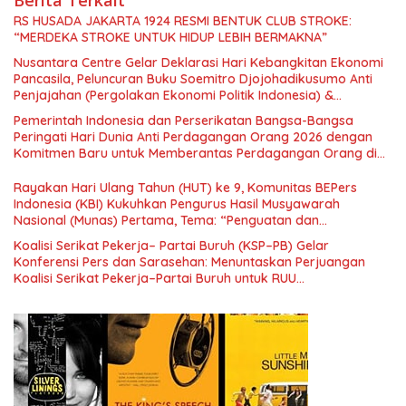
RS HUSADA JAKARTA 1924 RESMI BENTUK CLUB STROKE:
“MERDEKA STROKE UNTUK HIDUP LEBIH BERMAKNA”
Nusantara Centre Gelar Deklarasi Hari Kebangkitan Ekonomi
Pancasila, Peluncuran Buku Soemitro Djojohadikusumo Anti
Penjajahan (Pergolakan Ekonomi Politik Indonesia) &
Simposium Nasional “Urgensi Undang-Undang Perekonomian
Pemerintah Indonesia dan Perserikatan Bangsa-Bangsa
Nasional dan Kesejahteraan Sosial dalam Menata Bangsa
Peringati Hari Dunia Anti Perdagangan Orang 2026 dengan
Menuju Indonesia Emas 2045”,
Komitmen Baru untuk Memberantas Perdagangan Orang di
Era Digital
Rayakan Hari Ulang Tahun (HUT) ke 9, Komunitas BEPers
Indonesia (KBI) Kukuhkan Pengurus Hasil Musyawarah
Nasional (Munas) Pertama, Tema: “Penguatan dan
Pengembangan Organisasi KBI yang Berbasis Riset di seluruh
Koalisi Serikat Pekerja– Partai Buruh (KSP–PB) Gelar
Indonesia dan Mancanegara”.
Konferensi Pers dan Sarasehan: Menuntaskan Perjuangan
Koalisi Serikat Pekerja–Partai Buruh untuk RUU
Ketenagakerjaan Baru.