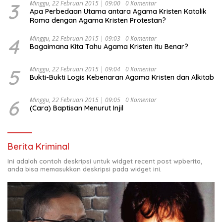
3
Minggu, 22 Februari 2015 | 09:00
0 Komentar
Apa Perbedaan Utama antara Agama Kristen Katolik
Roma dengan Agama Kristen Protestan?
4
Minggu, 22 Februari 2015 | 09:03
0 Komentar
Bagaimana Kita Tahu Agama Kristen itu Benar?
5
Minggu, 22 Februari 2015 | 09:04
0 Komentar
Bukti-Bukti Logis Kebenaran Agama Kristen dan Alkitab
6
Minggu, 22 Februari 2015 | 09:05
0 Komentar
(Cara) Baptisan Menurut Injil
Berita Kriminal
Ini adalah contoh deskripsi untuk widget recent post wpberita,
anda bisa memasukkan deskripsi pada widget ini.