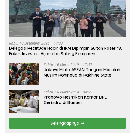
Rabu, 10 Desember 2025 | 17:33
Delegasi Rectitude Hadir di IKN Dipimpin Sultan Paser 18,
Fokus Investasi Hijau dan Safety Equipment
Sabtu, 16 Maret 2019 | 17:57
Jokowi Minta ASEAN Tangani Masalah
Muslim Rohingya di Rakhine State
Sabtu, 16 Maret 2019 | 08:55
Prabowo Resmikan Kantor DPD
Gerindra di Banten
Selengkapnya