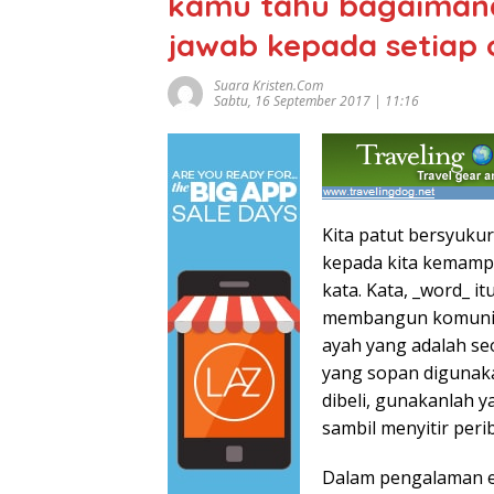
kamu tahu bagaiman
jawab kepada setiap o
Suara Kristen.com
Sabtu, 16 September 2017 | 11:16
Kita patut bersyuk
kepada kita kemamp
kata. Kata, _word_ 
membangun komunikas
ayah yang adalah se
yang sopan digunaka
dibeli, gunakanlah y
sambil menyitir per
Dalam pengalaman em