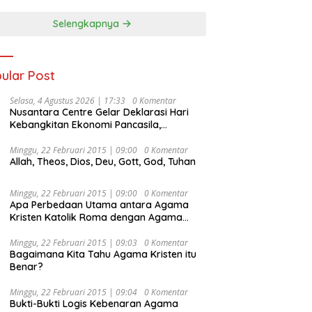
Selengkapnya
ular Post
Selasa, 4 Agustus 2026 | 17:33
0 Komentar
Nusantara Centre Gelar Deklarasi Hari
Kebangkitan Ekonomi Pancasila,
Peluncuran Buku Soemitro
Djojohadikusumo Anti Penjajahan
Minggu, 22 Februari 2015 | 09:00
0 Komentar
Allah, Theos, Dios, Deu, Gott, God, Tuhan
(Pergolakan Ekonomi Politik Indonesia) &
Simposium Nasional “Urgensi Undang-
Undang Perekonomian Nasional dan
Minggu, 22 Februari 2015 | 09:00
0 Komentar
Kesejahteraan Sosial dalam Menata
Apa Perbedaan Utama antara Agama
Bangsa Menuju Indonesia Emas 2045”,
Kristen Katolik Roma dengan Agama
Kristen Protestan?
Minggu, 22 Februari 2015 | 09:03
0 Komentar
Bagaimana Kita Tahu Agama Kristen itu
Benar?
Minggu, 22 Februari 2015 | 09:04
0 Komentar
Bukti-Bukti Logis Kebenaran Agama