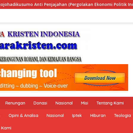
n Ekonomi Politik Indonesia) & Simposium Nasional “Urgensi 
Renungan
Donasi
Nasional
Misi
Tentang Kami
n
Opini & Analisa
Nasional
Iptek
Hiburan
Teologia
 Kami