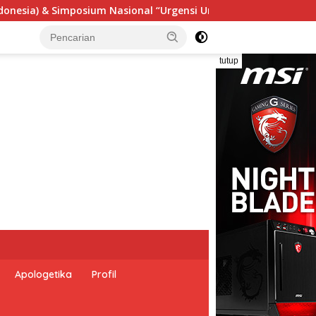
Undang-Undang Perekonomian Nasional dan Kesejahteraan Sosial
tutup
Apologetika
Profil