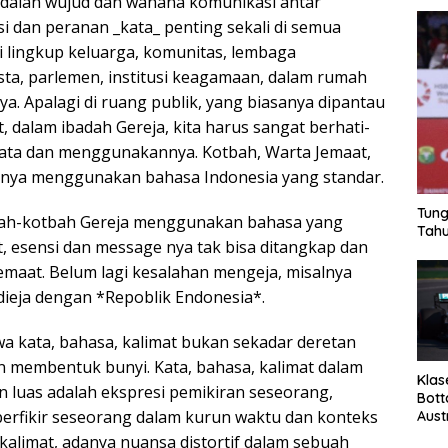
adalah wujud dan wahana komunikasi antar
i dan peranan _kata_ penting sekali di semua
i lingkup keluarga, komunitas, lembaga
ta, parlemen, institusi keagamaan, dalam rumah
a. Apalagi di ruang publik, yang biasanya dipantau
t, dalam ibadah Gereja, kita harus sangat berhati-
kata dan menggunakannya. Kotbah, Warta Jemaat,
snya menggunakan bahasa Indonesia yang standar.
Tung
tbah-kotbah Gereja menggunakan bahasa yang
Tahu
it, esensi dan message nya tak bisa ditangkap dan
jemaat. Belum lagi kesalahan mengeja, misalnya
dieja dengan *Repoblik Endonesia*.
 kata, bahasa, kalimat bukan sekadar deretan
 membentuk bunyi. Kata, bahasa, kalimat dalam
Klas
an luas adalah ekspresi pemikiran seseorang,
Bott
erfikir seseorang dalam kurun waktu dan konteks
Aust
kalimat, adanya nuansa distortif dalam sebuah