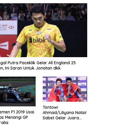
gal Putra Paceklik Gelar All England 25
n, Ini Saran Untuk Jonatan dkk
Tontowi
emen F1 2019 Usai
Ahmad/Liliyana Natsir
as Menangi GP
Sabet Gelar Juara
ralia
Dunia Kedua