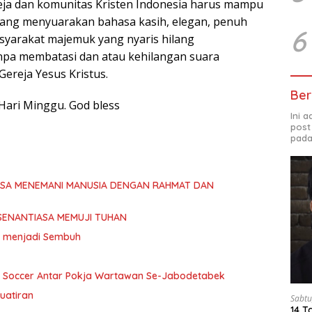
ereja dan komunitas Kristen Indonesia harus mampu
yang menyuarakan bahasa kasih, elegan, penuh
6
yarakat majemuk yang nyaris hilang
npa membatasi dan atau kehilangan suara
Gereja Yesus Kristus.
Ber
ari Minggu. God bless
Ini 
post
pada
ASA MENEMANI MANUSIA DENGAN RAHMAT DAN
SENANTIASA MEMUJI TUHAN
ita menjadi Sembuh
i Soccer Antar Pokja Wartawan Se-Jabodetabek
uatiran
Sabtu
14 T