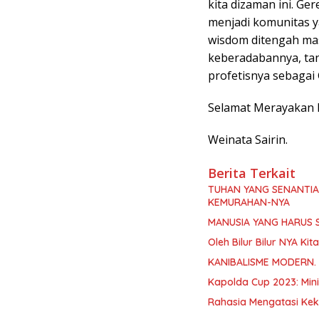
kita dizaman ini. G
menjadi komunitas 
wisdom ditengah mas
keberadabannya, ta
profetisnya sebagai 
Selamat Merayakan H
Weinata Sairin.
Berita Terkait
TUHAN YANG SENANTI
KEMURAHAN-NYA
MANUSIA YANG HARUS 
Oleh Bilur Bilur NYA K
KANIBALISME MODERN.
Kapolda Cup 2023: Min
Rahasia Mengatasi Kek