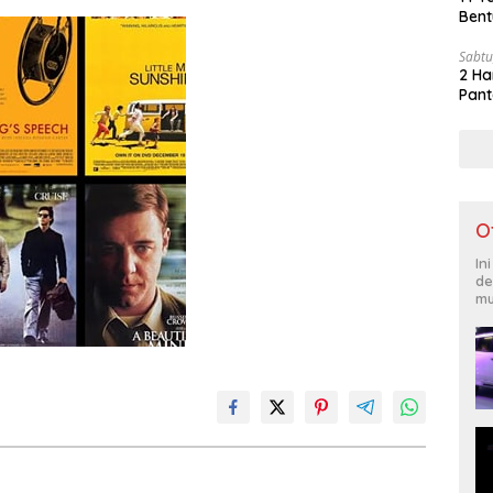
Bent
Sabtu
2 Ha
Pant
O
In
de
mu