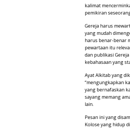
kalimat mencerminka
pemikiran seseorang
Gereja harus mewart
yang mudah dimenger
harus benar-benar 
pewartaan itu releva
dan publikasi Gere
kebahasaan yang st
Ayat Alkitab yang di
“mengungkapkan kata
yang bernafaskan k
sayang memang amat
lain.
Pesan ini yang disa
Kolose yang hidup d