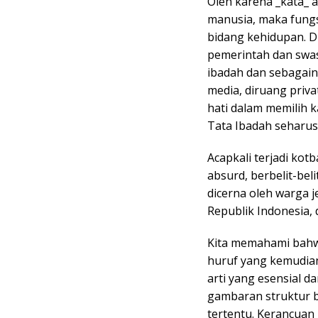
Oleh karena _kata_ 
manusia, maka fungs
bidang kehidupan. D
pemerintah dan swas
ibadah dan sebagainy
media, diruang priva
hati dalam memilih 
Tata Ibadah seharu
Acapkali terjadi ko
absurd, berbelit-bel
dicerna oleh warga 
Republik Indonesia, 
Kita memahami bahwa
huruf yang kemudian
arti yang esensial d
gambaran struktur b
tertentu. Kerancuan 