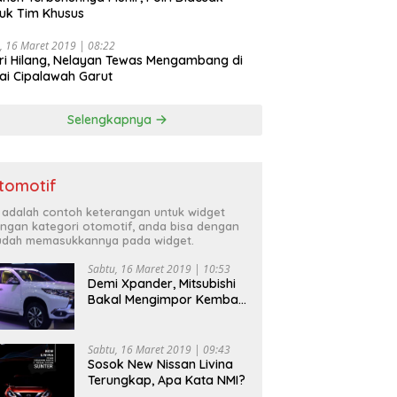
uk Tim Khusus
, 16 Maret 2019 | 08:22
ri Hilang, Nelayan Tewas Mengambang di
ai Cipalawah Garut
Selengkapnya
tomotif
i adalah contoh keterangan untuk widget
ngan kategori otomotif, anda bisa dengan
dah memasukkannya pada widget.
Sabtu, 16 Maret 2019 | 10:53
Demi Xpander, Mitsubishi
Bakal Mengimpor Kembali
Pajero Sport
Sabtu, 16 Maret 2019 | 09:43
Sosok New Nissan Livina
Terungkap, Apa Kata NMI?