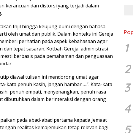
n kerancuan dan distorsi yang terjadi dalam
.
akan Injil hingga keujung bumi dengan bahasa
Pop
ti oleh umat dan publik. Dalam konteks ini Gereja
memberi perhatian pada aspek kebahasaan agar
1
n dan tepat sasaran. Kotbah Gereja, administrasi
ja mesti berbasis pada pemahaman dan penguasaan
andar.
2
kutip diawal tulisan ini mendorong umat agar
3
-kata penuh kasih, jangan hambar…..”. Kata-kata
asih, penuh empati, menyenangkan, penuh rasa
 dibutuhkan dalam berinteraksi dengan orang
4
mpaikan pada abad-abad pertama kepada Jemaat
5
itengah realitas kemajemukan tetap relevan bagi