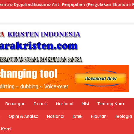
 (Pergolakan Ekonomi Politik Indonesia) & Simposium Nasional
Renungan
Donasi
Nasional
Misi
Tentang Kami
n
Opini & Analisa
Nasional
Iptek
Hiburan
Teologia
 Kami