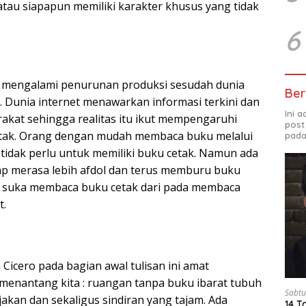
atau siapapun memiliki karakter khusus yang tidak
6
mengalami penurunan produksi sesudah dunia
Ber
. Dunia internet menawarkan informasi terkini dan
Ini 
rakat sehingga realitas itu ikut mempengaruhi
post
tak. Orang dengan mudah membaca buku melalui
pada
 tidak perlu untuk memiliki buku cetak. Namun ada
ap merasa lebih afdol dan terus memburu buku
ih suka membaca buku cetak dari pada membaca
t.
Cicero pada bagian awal tulisan ini amat
menantang kita : ruangan tanpa buku ibarat tubuh
Sabtu
jakan dan sekaligus sindiran yang tajam. Ada
14 T