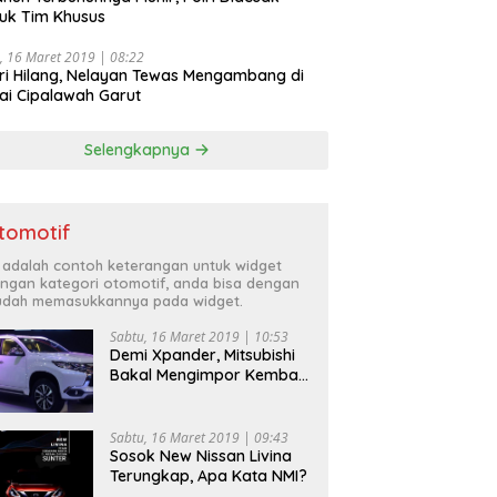
uk Tim Khusus
, 16 Maret 2019 | 08:22
ri Hilang, Nelayan Tewas Mengambang di
ai Cipalawah Garut
Selengkapnya
tomotif
i adalah contoh keterangan untuk widget
ngan kategori otomotif, anda bisa dengan
dah memasukkannya pada widget.
Sabtu, 16 Maret 2019 | 10:53
Demi Xpander, Mitsubishi
Bakal Mengimpor Kembali
Pajero Sport
Sabtu, 16 Maret 2019 | 09:43
Sosok New Nissan Livina
Terungkap, Apa Kata NMI?