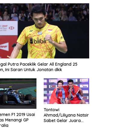
gal Putra Paceklik Gelar All England 25
n, Ini Saran Untuk Jonatan dkk
Tontowi
emen F1 2019 Usai
Ahmad/Liliyana Natsir
as Menangi GP
Sabet Gelar Juara
ralia
Dunia Kedua