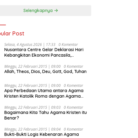
Selengkapnya
ular Post
Selasa, 4 Agustus 2026 | 17:33
0 Komentar
Nusantara Centre Gelar Deklarasi Hari
Kebangkitan Ekonomi Pancasila,
Peluncuran Buku Soemitro
Djojohadikusumo Anti Penjajahan
Minggu, 22 Februari 2015 | 09:00
0 Komentar
Allah, Theos, Dios, Deu, Gott, God, Tuhan
(Pergolakan Ekonomi Politik Indonesia) &
Simposium Nasional “Urgensi Undang-
Undang Perekonomian Nasional dan
Minggu, 22 Februari 2015 | 09:00
0 Komentar
Kesejahteraan Sosial dalam Menata
Apa Perbedaan Utama antara Agama
Bangsa Menuju Indonesia Emas 2045”,
Kristen Katolik Roma dengan Agama
Kristen Protestan?
Minggu, 22 Februari 2015 | 09:03
0 Komentar
Bagaimana Kita Tahu Agama Kristen itu
Benar?
Minggu, 22 Februari 2015 | 09:04
0 Komentar
Bukti-Bukti Logis Kebenaran Agama