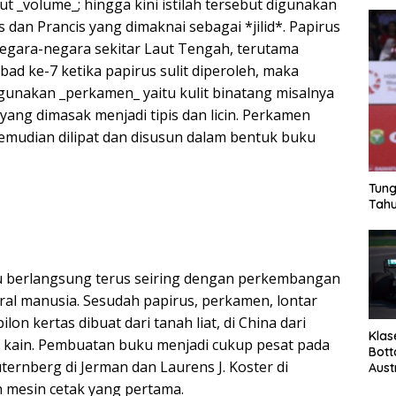
but _volume_; hingga kini istilah tersebut digunakan
 dan Prancis yang dimaknai sebagai *jilid*. Papirus
negara-negara sekitar Laut Tengah, terutama
abad ke-7 ketika papirus sulit diperoleh, maka
unakan _perkamen_ yaitu kulit binatang misalnya
 yang dimasak menjadi tipis dan licin. Perkamen
kemudian dilipat dan disusun dalam bentuk buku
Tung
Tahu
berlangsung terus seiring dengan perkembangan
ural manusia. Sesudah papirus, perkamen, lontar
on kertas dibuat dari tanah liat, di China dari
Klas
kain. Pembuatan buku menjadi cukup pesat pada
Bott
ternberg di Jerman dan Laurens J. Koster di
Aust
mesin cetak yang pertama.