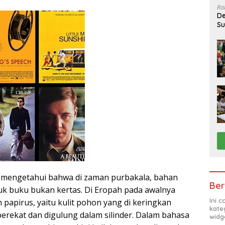
Ra
De
Su
Sa
ita mengetahui bahwa di zaman purbakala, bahan
Ber
k buku bukan kertas. Di Eropah pada awalnya
Ini 
apirus, yaitu kulit pohon yang di keringkan
kate
rekat dan digulung dalam silinder. Dalam bahasa
widg