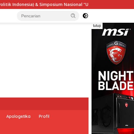
 “Urgensi Undang-Undang Perekonomian Nasional dan Kesejahte
tutup
Apologetika
Profil