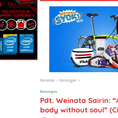
Beranda
Renungan
Renungan
Pdt. Weinata Sairin: 
body without soul” (C