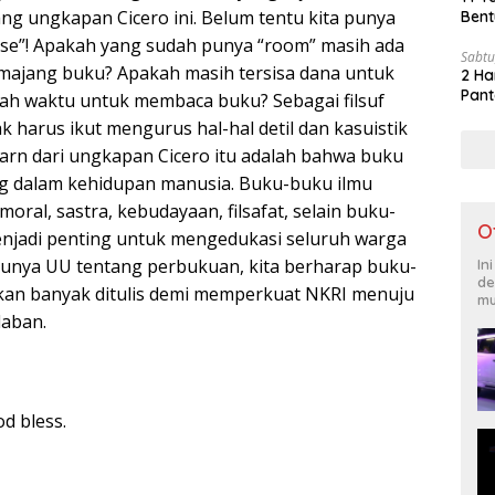
ng ungkapan Cicero ini. Belum tentu kita punya
Bent
use”! Apakah yang sudah punya “room” masih ada
Sabtu
emajang buku? Apakah masih tersisa dana untuk
2 Ha
Pant
ah waktu untuk membaca buku? Sebagai filsuf
ak harus ikut mengurus hal-hal detil dan kasuistik
learn dari ungkapan Cicero itu adalah bahwa buku
ng dalam kehidupan manusia. Buku-buku ilmu
moral, sastra, kebudayaan, filsafat, selain buku-
O
jadi penting untuk mengedukasi seluruh warga
punya UU tentang perbukuan, kita berharap buku-
In
de
kan banyak ditulis demi memperkuat NKRI menuju
mu
aban.
d bless.