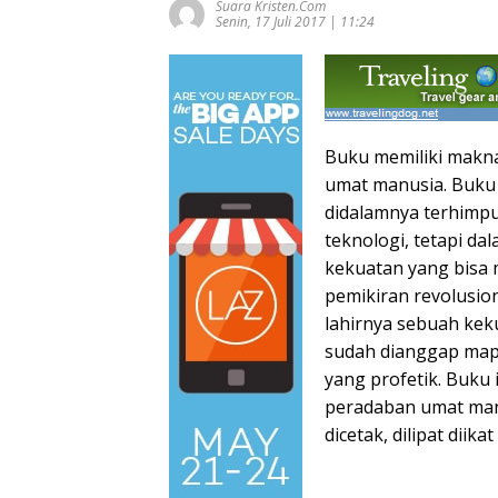
Suara Kristen.com
Senin, 17 Juli 2017 | 11:24
Buku memiliki makna
umat manusia. Buku
didalamnya terhimpu
teknologi, tetapi d
kekuatan yang bisa
pemikiran revolusion
lahirnya sebuah ke
sudah dianggap mapa
yang profetik. Buku 
peradaban umat manu
dicetak, dilipat dii