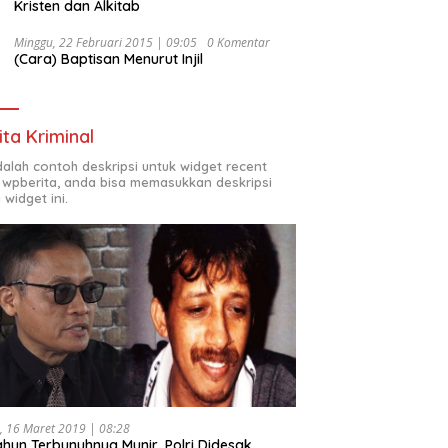
Kristen dan Alkitab
Minggu, 22 Februari 2015 | 09:05
0 Komentar
(Cara) Baptisan Menurut Injil
ita Kriminal
adalah contoh deskripsi untuk widget recent
 wpberita, anda bisa memasukkan deskripsi
 widget ini.
, 16 Maret 2019 | 08:28
ahun Terbunuhnya Munir, Polri Didesak