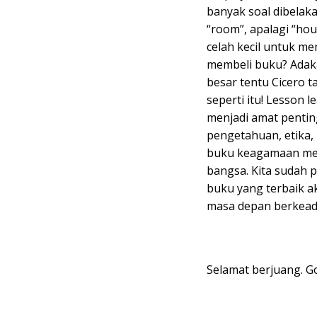
banyak soal dibelaka
“room”, apalagi “ho
celah kecil untuk m
membeli buku? Adak
besar tentu Cicero t
seperti itu! Lesson 
menjadi amat penti
pengetahuan, etika, 
buku keagamaan men
bangsa. Kita sudah 
buku yang terbaik a
masa depan berkead
Selamat berjuang. Go