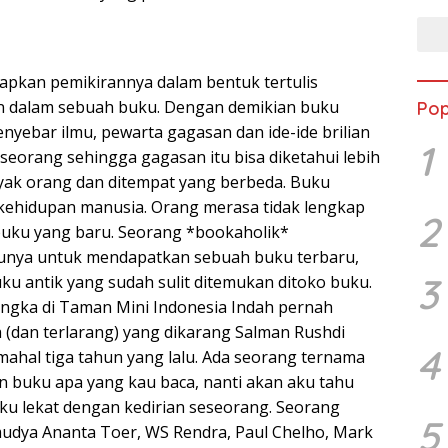
kan pemikirannya dalam bentuk tertulis
an dalam sebuah buku. Dengan demikian buku
Pop
nyebar ilmu, pewarta gagasan dan ide-ide brilian
1
seorang sehingga gagasan itu bisa diketahui lebih
nyak orang dan ditempat yang berbeda. Buku
 kehidupan manusia. Orang merasa tidak lengkap
2
buku yang baru. Seorang *bookaholik*
nya untuk mendapatkan sebuah buku terbaru,
3
ku antik yang sudah sulit ditemukan ditoko buku.
ngka di Taman Mini Indonesia Indah pernah
 (dan terlarang) yang dikarang Salman Rushdi
4
ahal tiga tahun yang lalu. Ada seorang ternama
 buku apa yang kau baca, nanti akan aku tahu
uku lekat dengan kedirian seseorang. Seorang
5
udya Ananta Toer, WS Rendra, Paul Chelho, Mark