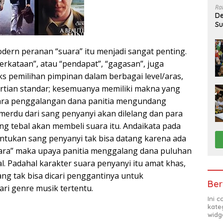
Ra
De
Su
Sa
ern peranan “suara” itu menjadi sangat penting.
perkataan”, atau “pendapat”, “gagasan”, juga
ks pemilihan pimpinan dalam berbagai level/aras,
rtian standar; kesemuanya memiliki makna yang
cara penggalangan dana panitia mengundang
 merdu dari sang penyanyi akan dilelang dan para
g tebal akan membeli suara itu. Andaikata pada
entukan sang penyanyi tak bisa datang karena ada
ara” maka upaya panitia menggalang dana puluhan
al. Padahal karakter suara penyanyi itu amat khas,
ng tak bisa dicari penggantinya untuk
Ber
i genre musik tertentu.
Ini 
kate
widg