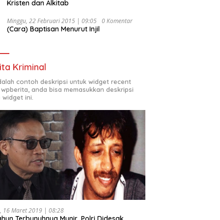
Kristen dan Alkitab
Minggu, 22 Februari 2015 | 09:05
0 Komentar
(Cara) Baptisan Menurut Injil
ita Kriminal
adalah contoh deskripsi untuk widget recent
 wpberita, anda bisa memasukkan deskripsi
 widget ini.
, 16 Maret 2019 | 08:28
ahun Terbunuhnya Munir, Polri Didesak