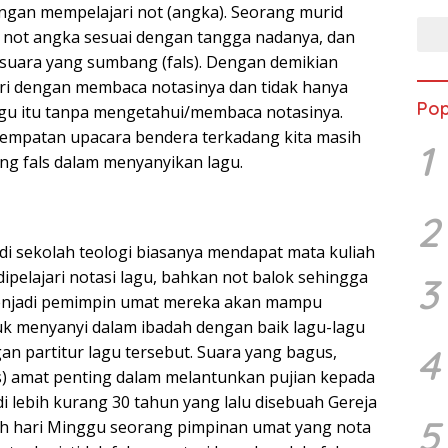
engan mempelajari not (angka). Seorang murid
 not angka sesuai dengan tangga nadanya, dan
suara yang sumbang (fals). Dengan demikian
ari dengan membaca notasinya dan tidak hanya
Pop
gu itu tanpa mengetahui/membaca notasinya.
empatan upacara bendera terkadang kita masih
1
g fals dalam menyanyikan lagu.
2
i sekolah teologi biasanya mendapat mata kuliah
 dipelajari notasi lagu, bahkan not balok sehingga
3
menjadi pemimpin umat mereka akan mampu
k menyanyi dalam ibadah dengan baik lagu-lagu
4
an partitur lagu tersebut. Suara yang bagus,
ls) amat penting dalam melantunkan pujian kepada
i lebih kurang 30 tahun yang lalu disebuah Gereja
5
dah hari Minggu seorang pimpinan umat yang nota