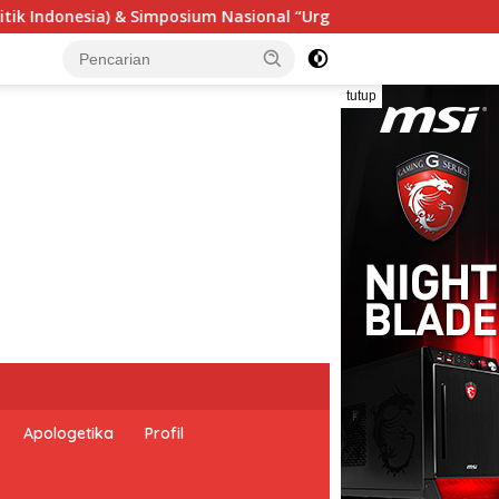
 “Urgensi Undang-Undang Perekonomian Nasional dan Kesejahter
tutup
Apologetika
Profil