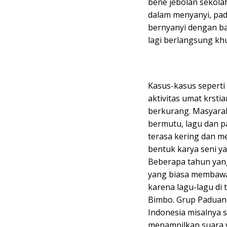
bene jebolan sekolah 
dalam menyanyi, pad
bernyanyi dengan bai
lagi berlangsung kh
Kasus-kasus seperti 
aktivitas umat krsti
berkurang. Masyarak
bermutu, lagu dan 
terasa kering dan m
bentuk karya seni ya
Beberapa tahun yang
yang biasa membawa
karena lagu-lagu di 
Bimbo. Grup Paduan
Indonesia misalnya 
menampilkan suara y