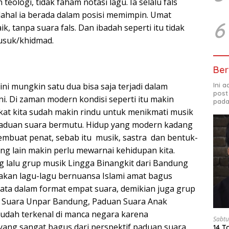
teologi, tidak faham notasi lagu. Ia selalu fals
ahal ia berada dalam posisi memimpin. Umat
6
k, tanpa suara fals. Dan ibadah seperti itu tidak
usuk/khidmad.
Ber
Ini 
ini mungkin satu dua bisa saja terjadi dalam
post
ani. Di zaman modern kondisi seperti itu makin
pada
at kita sudah makin rindu untuk menikmati musik
paduan suara bermutu. Hidup yang modern kadang
embuat penat, sebab itu musik, sastra dan bentuk-
ng lain makin perlu mewarnai kehidupan kita.
 lalu grup musik Lingga Binangkit dari Bandung
kan lagu-lagu bernuansa Islami amat bagus
tata dalam format empat suara, demikian juga grup
 Suara Unpar Bandung, Paduan Suara Anak
sudah terkenal di manca negara karena
Sabtu
ang sangat bagus dari perspektif paduan suara.
14 T