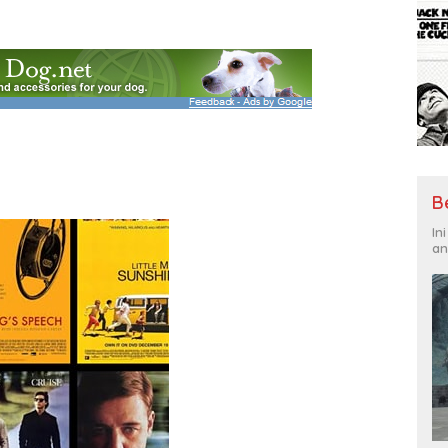
B
In
an