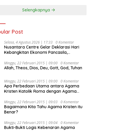
Selengkapnya
ular Post
Selasa, 4 Agustus 2026 | 17:33
0 Komentar
Nusantara Centre Gelar Deklarasi Hari
Kebangkitan Ekonomi Pancasila,
Peluncuran Buku Soemitro
Djojohadikusumo Anti Penjajahan
Minggu, 22 Februari 2015 | 09:00
0 Komentar
Allah, Theos, Dios, Deu, Gott, God, Tuhan
(Pergolakan Ekonomi Politik Indonesia) &
Simposium Nasional “Urgensi Undang-
Undang Perekonomian Nasional dan
Minggu, 22 Februari 2015 | 09:00
0 Komentar
Kesejahteraan Sosial dalam Menata
Apa Perbedaan Utama antara Agama
Bangsa Menuju Indonesia Emas 2045”,
Kristen Katolik Roma dengan Agama
Kristen Protestan?
Minggu, 22 Februari 2015 | 09:03
0 Komentar
Bagaimana Kita Tahu Agama Kristen itu
Benar?
Minggu, 22 Februari 2015 | 09:04
0 Komentar
Bukti-Bukti Logis Kebenaran Agama