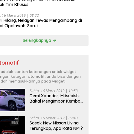
uk Tim Khusus
, 16 Maret 2019 | 08:22
ri Hilang, Nelayan Tewas Mengambang di
ai Cipalawah Garut
Selengkapnya
tomotif
i adalah contoh keterangan untuk widget
ngan kategori otomotif, anda bisa dengan
dah memasukkannya pada widget.
Sabtu, 16 Maret 2019 | 10:53
Demi Xpander, Mitsubishi
Bakal Mengimpor Kembali
Pajero Sport
Sabtu, 16 Maret 2019 | 09:43
Sosok New Nissan Livina
Terungkap, Apa Kata NMI?