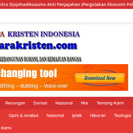
(Pergolakan Ekonomi Politik Indonesia) & Simposium Nasional
Renungan
Donasi
Nasional
Misi
Tentang Kami
n
Opini & Analisa
Nasional
Iptek
Hiburan
Teologia
 Kami