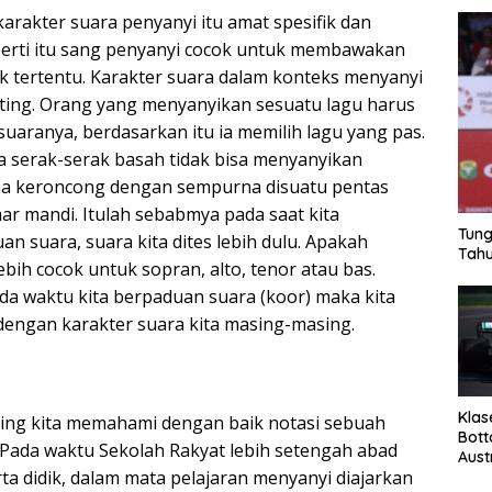
arakter suara penyanyi itu amat spesifik dan
erti itu sang penyanyi cocok untuk membawakan
ik tertentu. Karakter suara dalam konteks menyanyi
ing. Orang yang menyanyikan sesuatu lagu harus
uaranya, berdasarkan itu ia memilih lagu yang pas.
 serak-serak basah tidak bisa menyanyikan
ma keroncong dengan sempurna disuatu pentas
mar mandi. Itulah sebabmya pada saat kita
Tung
 suara, suara kita dites lebih dulu. Apakah
Tahu
lebih cocok untuk sopran, alto, tenor atau bas.
a waktu kita berpaduan suara (koor) maka kita
dengan karakter suara kita masing-masing.
Klas
ng kita memahami dengan baik notasi sebuah
Bott
. Pada waktu Sekolah Rakyat lebih setengah abad
Aust
rta didik, dalam mata pelajaran menyanyi diajarkan