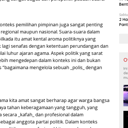
Bent
Sabtu
2 Ha
onteks pemilihan pimpinan juga sangat penting
Pant
, regional maupun nasional. Suara-suara dalam
kada itu amat kental aroma politiknya yang
k lagi senafas dengan ketentuan perundangan dan
ai luhur ajaran agama. Aspek politik yang sarat
O
ebih mengedepan dalam konteks ini dan bukan
ks “bagaimana mengelola sebuah _polis_ dengan
In
de
mu
ama kita amat sangat berharap agar warga bangsa
 daya tahan keberagamaan yang tangguh, yang
secara _kafah_ dan profesional dalam
ebagai anggota partai politik. Dalam konteks