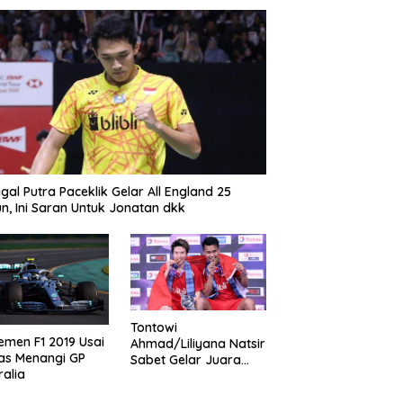
gal Putra Paceklik Gelar All England 25
n, Ini Saran Untuk Jonatan dkk
Tontowi
emen F1 2019 Usai
Ahmad/Liliyana Natsir
as Menangi GP
Sabet Gelar Juara
ralia
Dunia Kedua