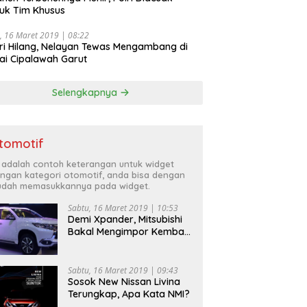
uk Tim Khusus
, 16 Maret 2019 | 08:22
ri Hilang, Nelayan Tewas Mengambang di
ai Cipalawah Garut
Selengkapnya
tomotif
i adalah contoh keterangan untuk widget
ngan kategori otomotif, anda bisa dengan
dah memasukkannya pada widget.
Sabtu, 16 Maret 2019 | 10:53
Demi Xpander, Mitsubishi
Bakal Mengimpor Kembali
Pajero Sport
Sabtu, 16 Maret 2019 | 09:43
Sosok New Nissan Livina
Terungkap, Apa Kata NMI?