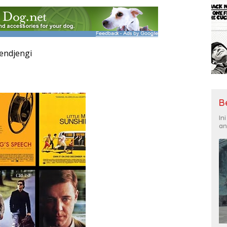
jendjengi
B
In
an