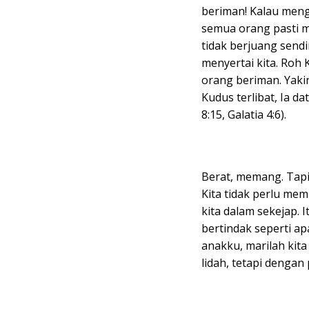
beriman! Kalau meng
semua orang pasti m
tidak berjuang sen
menyertai kita. Ro
orang beriman. Yaki
Kudus terlibat, Ia 
8:15, Galatia 4:6).
Berat, memang. Tapi 
Kita tidak perlu m
kita dalam sekejap. I
bertindak seperti ap
anakku, marilah kit
lidah, tetapi denga