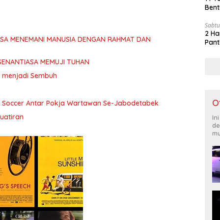
Bent
Sabtu
2 Ha
ASA MENEMANI MANUSIA DENGAN RAHMAT DAN
Pant
SENANTIASA MEMUJI TUHAN
ita menjadi Sembuh
O
i Soccer Antar Pokja Wartawan Se-Jabodetabek
uatiran
In
de
mu