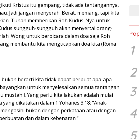
ikuti Kristus itu gampang, tidak ada tantangannya,
au. Jadi jangan menyerah. Berat, memang, tapi kita
dirian. Tuhan memberikan Roh Kudus-Nya untuk
h Kudus sungguh-sungguh akan menyertai orang-
Pop
nlah. Wong untuk berbicara dalam doa saja Roh
datang membantu kita mengucapkan doa kita (Roma
1
2
bukan berarti kita tidak dapat berbuat apa-apa.
3
embayangkan untuk menyelesaikan semua tantangan
tu mustahil. Yang perlu kita lakukan adalah mulai
a yang dikatakan dalam 1 Yohanes 3:18: “Anak-
4
a mengasihi bukan dengan perkataan atau dengan
n perbuatan dan dalam kebenaran.”
5