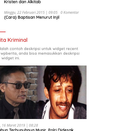
Kristen dan Alkitab
Minggu, 22 Februari 2015 | 09:05
0 Komentar
(Cara) Baptisan Menurut Injil
ita Kriminal
adalah contoh deskripsi untuk widget recent
 wpberita, anda bisa memasukkan deskripsi
 widget ini.
, 16 Maret 2019 | 08:28
ahun Terbunuhnya Munir, Polri Didesak