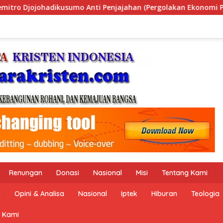
(Pergolakan Ekonomi Politik Indonesia) & Simposium Nasional 
Renungan
Donasi
Nasional
Misi
Tentang Kami
n
Opini & Analisa
Nasional
Iptek
Hiburan
Teologia
 Kami