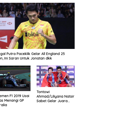
gal Putra Paceklik Gelar All England 25
n, Ini Saran Untuk Jonatan dkk
Tontowi
emen F1 2019 Usai
Ahmad/Liliyana Natsir
as Menangi GP
Sabet Gelar Juara
ralia
Dunia Kedua