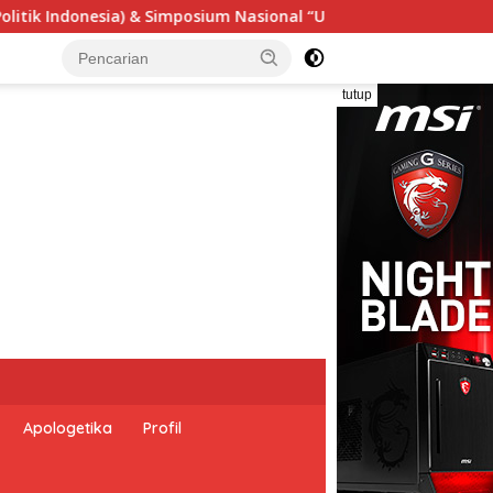
“Urgensi Undang-Undang Perekonomian Nasional dan Kesejahter
tutup
Apologetika
Profil