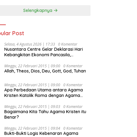
Selengkapnya
ular Post
Selasa, 4 Agustus 2026 | 17:33
0 Komentar
Nusantara Centre Gelar Deklarasi Hari
Kebangkitan Ekonomi Pancasila,
Peluncuran Buku Soemitro
Djojohadikusumo Anti Penjajahan
Minggu, 22 Februari 2015 | 09:00
0 Komentar
Allah, Theos, Dios, Deu, Gott, God, Tuhan
(Pergolakan Ekonomi Politik Indonesia) &
Simposium Nasional “Urgensi Undang-
Undang Perekonomian Nasional dan
Minggu, 22 Februari 2015 | 09:00
0 Komentar
Kesejahteraan Sosial dalam Menata
Apa Perbedaan Utama antara Agama
Bangsa Menuju Indonesia Emas 2045”,
Kristen Katolik Roma dengan Agama
Kristen Protestan?
Minggu, 22 Februari 2015 | 09:03
0 Komentar
Bagaimana Kita Tahu Agama Kristen itu
Benar?
Minggu, 22 Februari 2015 | 09:04
0 Komentar
Bukti-Bukti Logis Kebenaran Agama