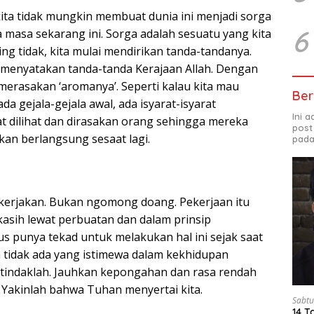
ita tidak mungkin membuat dunia ini menjadi sorga
6
a masa sekarang ini. Sorga adalah sesuatu yang kita
ling tidak, kita mulai mendirikan tanda-tandanya.
k menyatakan tanda-tanda Kerajaan Allah. Dengan
merasakan ‘aromanya’. Seperti kalau kita mau
Ber
a gejala-gejala awal, ada isyarat-isyarat
Ini 
t dilihat dan dirasakan orang sehingga mereka
post
kan berlangsung sesaat lagi.
pada
 kerjakan. Bukan ngomong doang. Pekerjaan itu
asih lewat perbuatan dan dalam prinsip
us punya tekad untuk melakukan hal ini sejak saat
ka tidak ada yang istimewa dalam kekhidupan
ertindaklah. Jauhkan kepongahan dan rasa rendah
. Yakinlah bahwa Tuhan menyertai kita.
Sabtu
14 T