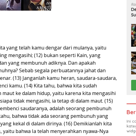
Ra
De
Su
Sa
rita yang telah kamu dengar dari mulanya, yaitu
ing mengasihi; (12) bukan seperti Kain, yang
at dan yang membunuh adiknya. Dan apakah
uhnya? Sebab segala perbuatannya jahat dan
enar. (13) Janganlah kamu heran, saudara-saudara,
ci kamu. (14) Kita tahu, bahwa kita sudah
 maut ke dalam hidup, yaitu karena kita mengasihi
siapa tidak mengasihi, ia tetap di dalam maut. (15)
membenci saudaranya, adalah seorang pembunuh
Ber
tahu, bahwa tidak ada seorang pembunuh yang
Ini 
yang kekal di dalam dirinya. (16) Demikianlah kita
kate
us, yaitu bahwa Ia telah menyerahkan nyawa-Nya
widg