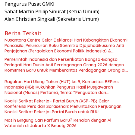
Pengurus Pusat GMKI
Sahat Martin Philip Sinurat (Ketua Umum)
Alan Christian Singkali (Sekretaris Umum)
Berita Terkait
Nusantara Centre Gelar Deklarasi Hari Kebangkitan Ekonomi
Pancasila, Peluncuran Buku Soemitro Djojohadikusumo Anti
Penjajahan (Pergolakan Ekonomi Politik Indonesia) &
Simposium Nasional “Urgensi Undang-Undang Perekonomian
Pemerintah Indonesia dan Perserikatan Bangsa-Bangsa
Nasional dan Kesejahteraan Sosial dalam Menata Bangsa
Peringati Hari Dunia Anti Perdagangan Orang 2026 dengan
Menuju Indonesia Emas 2045”,
Komitmen Baru untuk Memberantas Perdagangan Orang di
Era Digital
Rayakan Hari Ulang Tahun (HUT) ke 9, Komunitas BEPers
Indonesia (KBI) Kukuhkan Pengurus Hasil Musyawarah
Nasional (Munas) Pertama, Tema: “Penguatan dan
Pengembangan Organisasi KBI yang Berbasis Riset di seluruh
Koalisi Serikat Pekerja– Partai Buruh (KSP–PB) Gelar
Indonesia dan Mancanegara”.
Konferensi Pers dan Sarasehan: Menuntaskan Perjuangan
Koalisi Serikat Pekerja–Partai Buruh untuk RUU
Ketenagakerjaan Baru.
Masih Bingung Cari Parfum Baru? Kenalan dengan Al
Wataniah di Jakarta X Beauty 2026