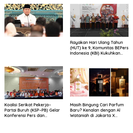
Djojohadikusumo Anti
Penjajahan (Pergolakan
Ekonomi Politik Indonesia) &
Simposium Nasional “Urgensi
Undang-Undang
Perekonomian Nasional dan
Kesejahteraan Sosial dalam
Menata Bangsa Menuju
Rayakan Hari Ulang Tahun
Indonesia Emas 2045”,
(HUT) ke 9, Komunitas BEPers
Indonesia (KBI) Kukuhkan
Pengurus Hasil Musyawarah
Nasional (Munas) Pertama,
Tema: “Penguatan dan
Pengembangan Organisasi
KBI yang Berbasis Riset di
seluruh Indonesia dan
Mancanegara”.
Koalisi Serikat Pekerja–
Masih Bingung Cari Parfum
Partai Buruh (KSP–PB) Gelar
Baru? Kenalan dengan Al
Konferensi Pers dan
Wataniah di Jakarta X
Sarasehan: Menuntaskan
Beauty 2026
Perjuangan Koalisi Serikat
Pekerja–Partai Buruh untuk