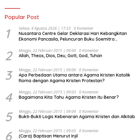
Popular Post
1
Selasa, 4 Agustus 2026 | 17:33
0 Komentar
Nusantara Centre Gelar Deklarasi Hari Kebangkitan
Ekonomi Pancasila, Peluncuran Buku Soemitro
Djojohadikusumo Anti Penjajahan (Pergolakan
Ekonomi Politik Indonesia) & Simposium Nasional
2
Minggu, 22 Februari 2015 | 09:00
0 Komentar
Allah, Theos, Dios, Deu, Gott, God, Tuhan
“Urgensi Undang-Undang Perekonomian Nasional dan
Kesejahteraan Sosial dalam Menata Bangsa Menuju
Indonesia Emas 2045”,
3
Minggu, 22 Februari 2015 | 09:00
0 Komentar
Apa Perbedaan Utama antara Agama Kristen Katolik
Roma dengan Agama Kristen Protestan?
4
Minggu, 22 Februari 2015 | 09:03
0 Komentar
Bagaimana Kita Tahu Agama Kristen itu Benar?
5
Minggu, 22 Februari 2015 | 09:04
0 Komentar
Bukti-Bukti Logis Kebenaran Agama Kristen dan Alkitab
6
Minggu, 22 Februari 2015 | 09:05
0 Komentar
(Cara) Baptisan Menurut Injil