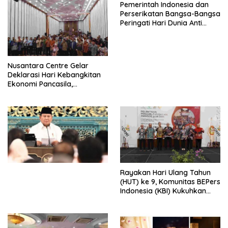
Pemerintah Indonesia dan
Perserikatan Bangsa-Bangsa
Peringati Hari Dunia Anti
Perdagangan Orang 2026
dengan Komitmen Baru
untuk Memberantas
Perdagangan Orang di Era
Nusantara Centre Gelar
Digital
Deklarasi Hari Kebangkitan
Ekonomi Pancasila,
Peluncuran Buku Soemitro
Djojohadikusumo Anti
Penjajahan (Pergolakan
Ekonomi Politik Indonesia) &
Simposium Nasional “Urgensi
Undang-Undang
Perekonomian Nasional dan
Kesejahteraan Sosial dalam
Menata Bangsa Menuju
Rayakan Hari Ulang Tahun
Indonesia Emas 2045”,
(HUT) ke 9, Komunitas BEPers
Indonesia (KBI) Kukuhkan
Pengurus Hasil Musyawarah
Nasional (Munas) Pertama,
Tema: “Penguatan dan
Pengembangan Organisasi