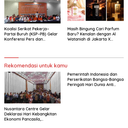
KBI yang Berbasis Riset di
seluruh Indonesia dan
Mancanegara”.
Koalisi Serikat Pekerja–
Masih Bingung Cari Parfum
Partai Buruh (KSP–PB) Gelar
Baru? Kenalan dengan Al
Konferensi Pers dan
Wataniah di Jakarta X
Sarasehan: Menuntaskan
Beauty 2026
Perjuangan Koalisi Serikat
Pekerja–Partai Buruh untuk
RUU Ketenagakerjaan Baru.
Rekomendasi untuk kamu
Pemerintah Indonesia dan
Perserikatan Bangsa-Bangsa
Peringati Hari Dunia Anti
Perdagangan Orang 2026
dengan Komitmen Baru
untuk Memberantas
Perdagangan Orang di Era
Nusantara Centre Gelar
Digital
Deklarasi Hari Kebangkitan
Ekonomi Pancasila,
Peluncuran Buku Soemitro