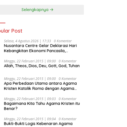
Selengkapnya
ular Post
Selasa, 4 Agustus 2026 | 17:33
0 Komentar
Nusantara Centre Gelar Deklarasi Hari
Kebangkitan Ekonomi Pancasila,
Peluncuran Buku Soemitro
Djojohadikusumo Anti Penjajahan
Minggu, 22 Februari 2015 | 09:00
0 Komentar
Allah, Theos, Dios, Deu, Gott, God, Tuhan
(Pergolakan Ekonomi Politik Indonesia) &
Simposium Nasional “Urgensi Undang-
Undang Perekonomian Nasional dan
Minggu, 22 Februari 2015 | 09:00
0 Komentar
Kesejahteraan Sosial dalam Menata
Apa Perbedaan Utama antara Agama
Bangsa Menuju Indonesia Emas 2045”,
Kristen Katolik Roma dengan Agama
Kristen Protestan?
Minggu, 22 Februari 2015 | 09:03
0 Komentar
Bagaimana Kita Tahu Agama Kristen itu
Benar?
Minggu, 22 Februari 2015 | 09:04
0 Komentar
Bukti-Bukti Logis Kebenaran Agama