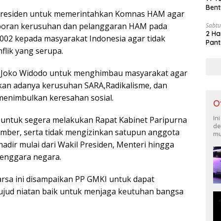
Bent
Presiden untuk memerintahkan Komnas HAM agar
poran kerusuhan dan pelanggaran HAM pada
Sabtu
2 Ha
002 kepada masyarakat Indonesia agar tidak
Pant
flik yang serupa.
n Joko Widodo untuk menghimbau masyarakat agar
akan adanya kerusuhan SARA,Radikalisme, dan
menimbulkan keresahan sosial.
O
In
 untuk segera melakukan Rapat Kabinet Paripurna
de
mber, serta tidak mengizinkan satupun anggota
mu
hadir mulai dari Wakil Presiden, Menteri hingga
lenggara negara.
rsa ini disampaikan PP GMKI untuk dapat
ujud niatan baik untuk menjaga keutuhan bangsa