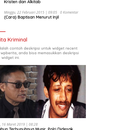
Kristen dan Alkitab
Minggu, 22 Februari 2015 | 09:05
0 Komentar
(Cara) Baptisan Menurut Injil
ita Kriminal
adalah contoh deskripsi untuk widget recent
 wpberita, anda bisa memasukkan deskripsi
 widget ini.
, 16 Maret 2019 | 08:28
ahun Terbunuhnya Munir, Polri Didesak