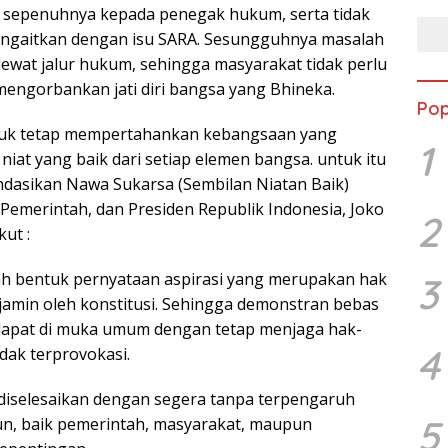
i sepenuhnya kepada penegak hukum, serta tidak
engaitkan dengan isu SARA. Sesungguhnya masalah
n lewat jalur hukum, sehingga masyarakat tidak perlu
mengorbankan jati diri bangsa yang Bhineka.
Pop
tuk tetap mempertahankan kebangsaan yang
1
iat yang baik dari setiap elemen bangsa. untuk itu
asikan Nawa Sukarsa (Sembilan Niatan Baik)
Pemerintah, dan Presiden Republik Indonesia, Joko
2
ut :
ah bentuk pernyataan aspirasi yang merupakan hak
3
jamin oleh konstitusi. Sehingga demonstran bebas
pat di muka umum dengan tetap menjaga hak-
4
idak terprovokasi.
diselesaikan dengan segera tanpa terpengaruh
5
un, baik pemerintah, masyarakat, maupun