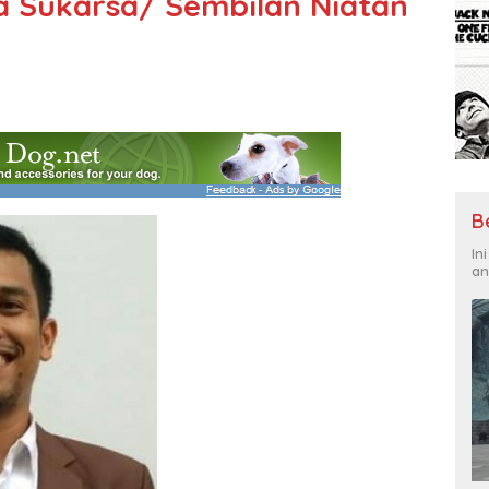
 Sukarsa/ Sembilan Niatan
B
In
an