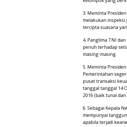
kelompok yang berk
3. Meminta Presiden
melakukan inspeksi p
tercipta suasana yan
4. Panglima TNI dan
penuh terhadap setia
masing-masing.
5. Meminta Presiden
Pemerintahan seger
pusat transaksi keua
tanggal tanggal 14 
2016 (baik tunai dan 
6. Sebagai Kepala N
mempunyai tanggun
apabila terjadi kean