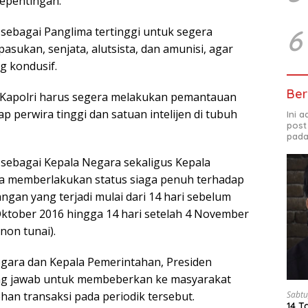
epentingan.
6
 sebagai Panglima tertinggi untuk segera
asukan, senjata, alutsista, dan amunisi, agar
g kondusif.
Ber
 Kapolri harus segera melakukan pemantauan
p perwira tinggi dan satuan intelijen di tubuh
Ini 
post
pada
 sebagai Kepala Negara sekaligus Kepala
a memberlakukan status siaga penuh terhadap
ngan yang terjadi mulai dari 14 hari sebelum
Oktober 2016 hingga 14 hari setelah 4 November
non tunai).
egara dan Kepala Pemerintahan, Presiden
g jawab untuk membeberkan ke masyarakat
ehan transaksi pada periodik tersebut.
Sabtu
14 T