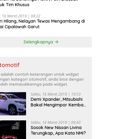
uk Tim Khusus
, 16 Maret 2019 | 08:22
ri Hilang, Nelayan Tewas Mengambang di
ai Cipalawah Garut
Selengkapnya
tomotif
i adalah contoh keterangan untuk widget
ngan kategori otomotif, anda bisa dengan
dah memasukkannya pada widget.
Sabtu, 16 Maret 2019 | 10:53
Demi Xpander, Mitsubishi
Bakal Mengimpor Kembali
Pajero Sport
Sabtu, 16 Maret 2019 | 09:43
Sosok New Nissan Livina
Terungkap, Apa Kata NMI?