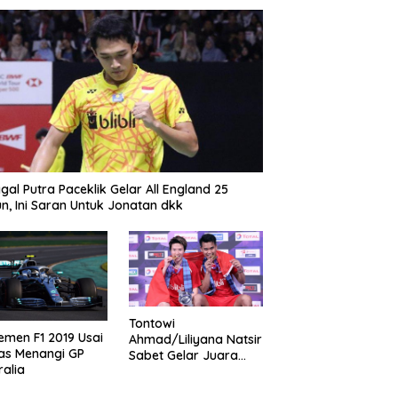
gal Putra Paceklik Gelar All England 25
n, Ini Saran Untuk Jonatan dkk
Tontowi
emen F1 2019 Usai
Ahmad/Liliyana Natsir
as Menangi GP
Sabet Gelar Juara
ralia
Dunia Kedua