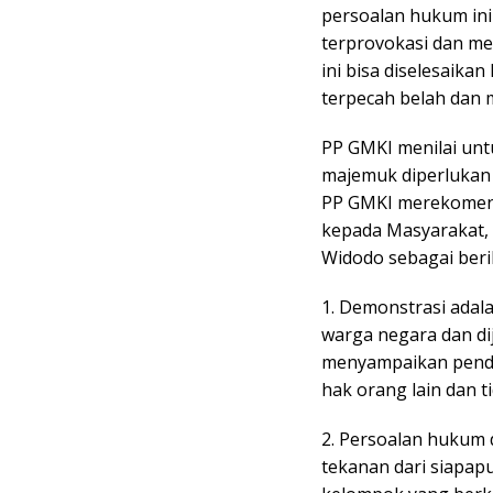
persoalan hukum in
terprovokasi dan m
ini bisa diselesaika
terpecah belah dan 
PP GMKI menilai un
majemuk diperlukan n
PP GMKI merekomend
kepada Masyarakat, 
Widodo sebagai berik
1. Demonstrasi adal
warga negara dan di
menyampaikan penda
hak orang lain dan t
2. Persoalan hukum 
tekanan dari siapap