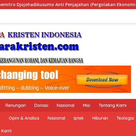
n (Pergolakan Ekonomi Politik Indonesia) & Simposium Nasiona
Renungan
Donasi
Nasional
Misi
Tentang Kami
n
Opini & Analisa
Nasional
Iptek
Hiburan
Teologia
 Kami