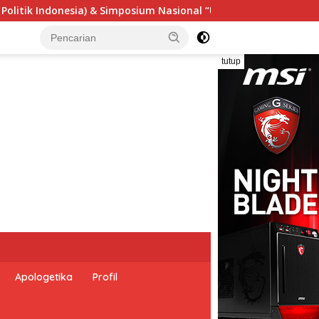
l “Urgensi Undang-Undang Perekonomian Nasional dan Kesejaht
tutup
Apologetika
Profil