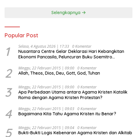
Selengkapnya
Popular Post
1
Selasa, 4 Agustus 2026 | 17:33
0 Komentar
Nusantara Centre Gelar Deklarasi Hari Kebangkitan
Ekonomi Pancasila, Peluncuran Buku Soemitro
Djojohadikusumo Anti Penjajahan (Pergolakan
Ekonomi Politik Indonesia) & Simposium Nasional
2
Minggu, 22 Februari 2015 | 09:00
0 Komentar
Allah, Theos, Dios, Deu, Gott, God, Tuhan
“Urgensi Undang-Undang Perekonomian Nasional dan
Kesejahteraan Sosial dalam Menata Bangsa Menuju
Indonesia Emas 2045”,
3
Minggu, 22 Februari 2015 | 09:00
0 Komentar
Apa Perbedaan Utama antara Agama Kristen Katolik
Roma dengan Agama Kristen Protestan?
4
Minggu, 22 Februari 2015 | 09:03
0 Komentar
Bagaimana Kita Tahu Agama Kristen itu Benar?
5
Minggu, 22 Februari 2015 | 09:04
0 Komentar
Bukti-Bukti Logis Kebenaran Agama Kristen dan Alkitab