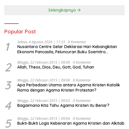
Selengkapnya
Popular Post
1
Selasa, 4 Agustus 2026 | 17:33
0 Komentar
Nusantara Centre Gelar Deklarasi Hari Kebangkitan
Ekonomi Pancasila, Peluncuran Buku Soemitro
Djojohadikusumo Anti Penjajahan (Pergolakan
Ekonomi Politik Indonesia) & Simposium Nasional
2
Minggu, 22 Februari 2015 | 09:00
0 Komentar
Allah, Theos, Dios, Deu, Gott, God, Tuhan
“Urgensi Undang-Undang Perekonomian Nasional dan
Kesejahteraan Sosial dalam Menata Bangsa Menuju
Indonesia Emas 2045”,
3
Minggu, 22 Februari 2015 | 09:00
0 Komentar
Apa Perbedaan Utama antara Agama Kristen Katolik
Roma dengan Agama Kristen Protestan?
4
Minggu, 22 Februari 2015 | 09:03
0 Komentar
Bagaimana Kita Tahu Agama Kristen itu Benar?
5
Minggu, 22 Februari 2015 | 09:04
0 Komentar
Bukti-Bukti Logis Kebenaran Agama Kristen dan Alkitab