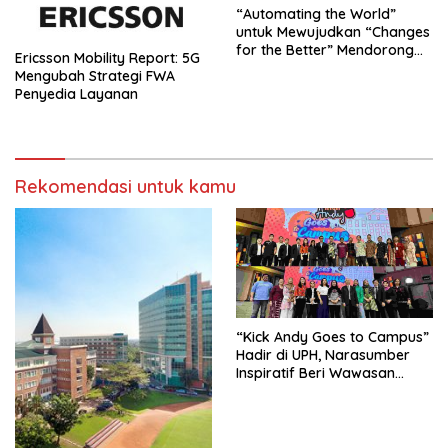
“Automating the World”
untuk Mewujudkan “Changes
for the Better” Mendorong
Ericsson Mobility Report: 5G
Perubahan Positif untuk
Mengubah Strategi FWA
Masa Depan yang Lebih Baik
Penyedia Layanan
Rekomendasi untuk kamu
“Kick Andy Goes to Campus”
Hadir di UPH, Narasumber
Inspiratif Beri Wawasan
kepada Lebih dari 1000
Mahasiswa