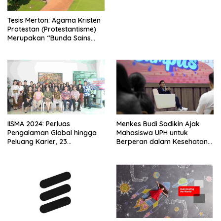
Tesis Merton: Agama Kristen
Protestan (Protestantisme)
Merupakan “Bunda Sains
Modern”
IISMA 2024: Perluas
Menkes Budi Sadikin Ajak
Pengalaman Global hingga
Mahasiswa UPH untuk
Peluang Karier, 23
Berperan dalam Kesehatan
Mahasiswa UPH Siap Jalani
Masyarakat
Studi di Universitas
Internasional