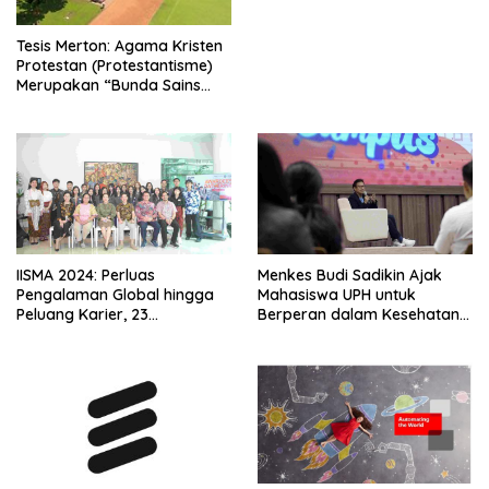
Tesis Merton: Agama Kristen
Protestan (Protestantisme)
Merupakan “Bunda Sains
Modern”
IISMA 2024: Perluas
Menkes Budi Sadikin Ajak
Pengalaman Global hingga
Mahasiswa UPH untuk
Peluang Karier, 23
Berperan dalam Kesehatan
Mahasiswa UPH Siap Jalani
Masyarakat
Studi di Universitas
Internasional